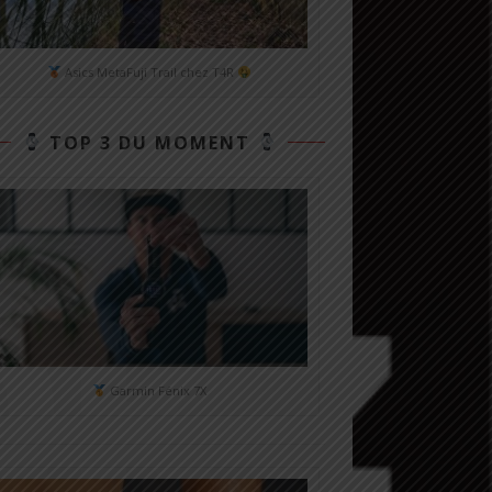
Asics MetaFuji Trail chez T4R
TOP 3 DU MOMENT
Garmin Fénix 7X