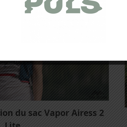
ion du sac Vapor Airess 2
Lite