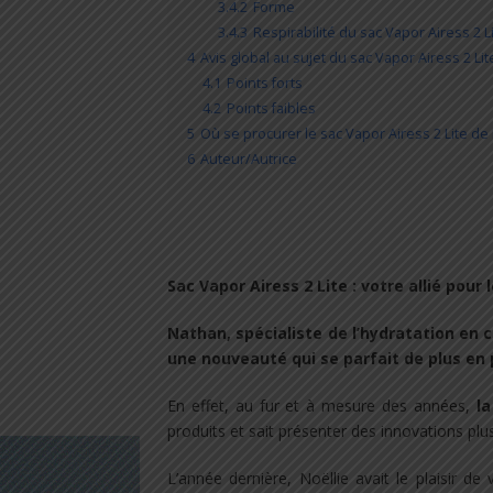
3.4.2
Forme
3.4.3
Respirabilité du sac Vapor Airess 2 L
4
Avis global au sujet du sac Vapor Airess 2 Li
4.1
Points forts
4.2
Points faibles
5
Où se procurer le sac Vapor Airess 2 Lite de
6
Auteur/Autrice
Sac Vapor Airess 2 Lite : votre allié pour
Nathan, spécialiste de l’hydratation en 
une nouveauté qui se parfait de plus en 
En effet, au fur et à mesure des années,
la
produits et sait présenter des innovations p
L’année dernière, Noëllie avait le plaisir de