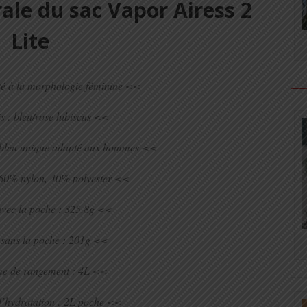
ale du sac Vapor Airess 2
Lite
é à la morphologie féminine <<
 : bleu/rose hibiscus
<<
s bleu unique adapté aux hommes <<
 60% nylon, 40% polyester <<
vec la poche : 325,8g <<
sans la poche : 201g <<
e de rangement : 4L <<
’hydratation : 2L poche <<