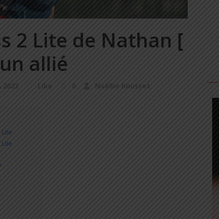
s 2 Lite de Nathan [
un allié
n 2023
Like
0
Noëllie Rousset
 Lite
 Lite
?