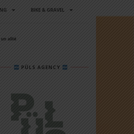
ING
BIKE & GRAVEL
un allié
PÜLS AGENCY