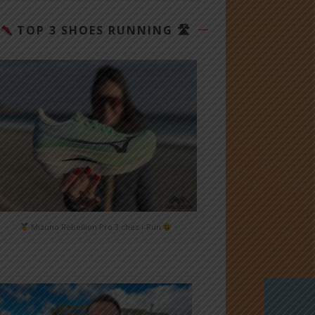
TOP 3 SHOES RUNNING 🛣
Mizuno Rebellion Pro 3 chez i-Run