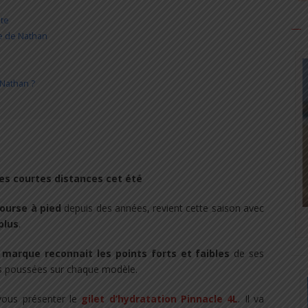
ite
te de Nathan
 Nathan ?
 les courtes distances cet été
course à pied
depuis des années, revient cette saison avec
plus
.
 marque reconnait les points forts et faibles
de ses
lus poussées sur chaque modèle.
 vous présenter le
gilet d’hydratation Pinnacle 4L
. Il va