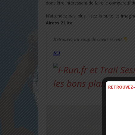
donc être intéressant de faire le comparatif
N’attendez pas plus, lisez la suite et imagi
Airess 2 Lite
.
Retrouvez un coup de coeur récent
ICI
RETROUVEZ-