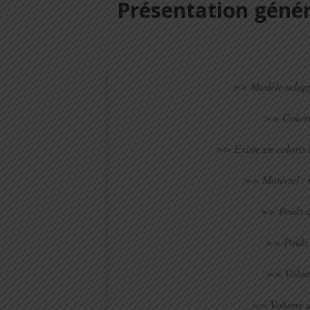
Présentation génér
>> Modèle adapt
>> Coloris
>> Existe en colori
>> Matériel :
>> Poids a
>> Poids 
>> Volum
>> Volume d