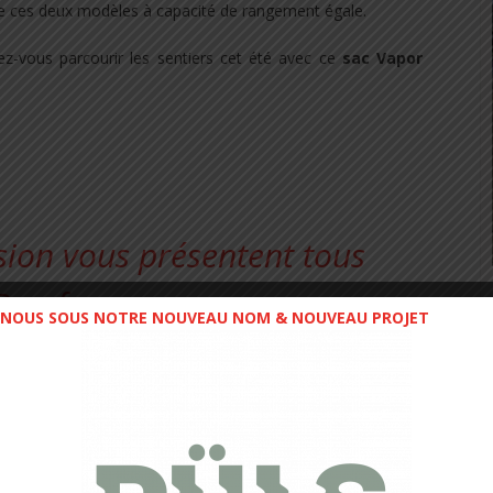
 de ces deux modèles à capacité de rangement égale.
nez-vous parcourir les sentiers cet été avec ce
sac Vapor
NOUS SOUS NOTRE NOUVEAU NOM & NOUVEAU PROJET