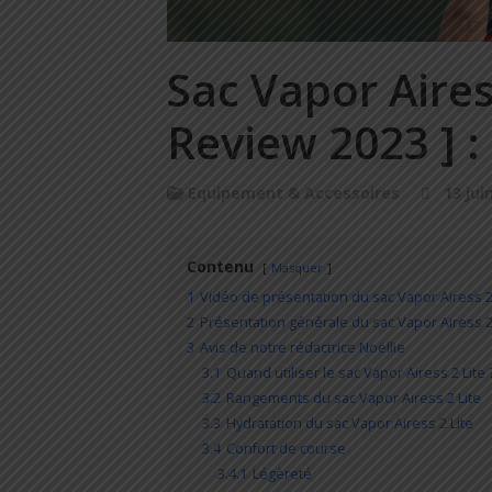
Sac Vapor Aires
Review 2023 ] : 
Equipement & Accessoires
13 jui
Contenu
Masquer
1
Vidéo de présentation du sac Vapor Airess 2
2
Présentation générale du sac Vapor Airess 2
3
Avis de notre rédactrice Noëllie
3.1
Quand utiliser le sac Vapor Airess 2 Lite 
3.2
Rangements du sac Vapor Airess 2 Lite
3.3
Hydratation du sac Vapor Airess 2 Lite
3.4
Confort de course
3.4.1
Légèreté