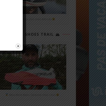
Mizuno Neo Zen chez Alltricks
TOP 3 SHOES TRAIL 🏔
Altra Mont Blanc Carbone chez i-Run