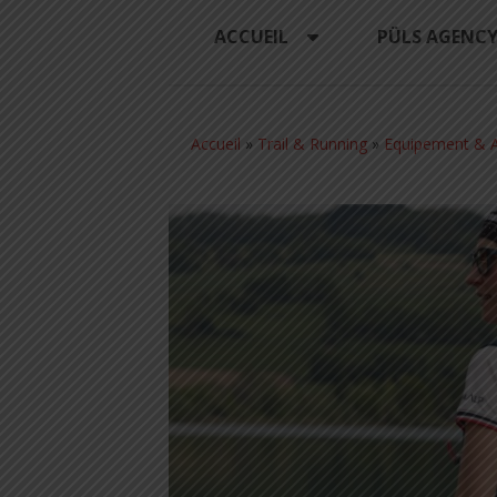
ACCUEIL
PÜLS AGENC
Accueil
»
Trail & Running
»
Equipement & A