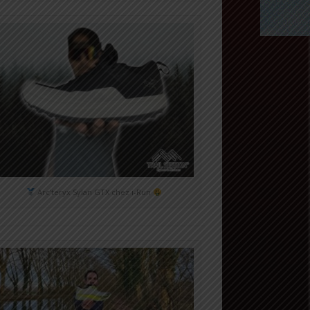
Arc'teryx Sylan GTX chez i-Run