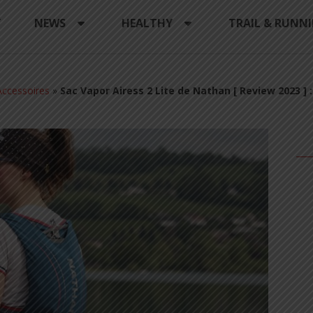
Y
NEWS
HEALTHY
TRAIL & RUNN
ccessoires
»
Sac Vapor Airess 2 Lite de Nathan [ Review 2023 ] : 