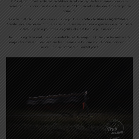
(12 km), dont c’est la deuxième édition. A cela se rajoute les épreuves relais, qui
permettent aux concurrents de boucler les 72 km par relais de deux, trois ou quatre
coureurs.
Si cette multiplication d’épreuves donne parfois un
coté « business » regrettable
à la
SaintéLyon, elle permet à tous les coureurs, même les moins aguerris, de participer à
la fête ! Il y en a pour tous les goûts, et c’est bien le plus important !
Tout au long de la nuit, c’est un véritable flot de lampions (crées par les milliers de
lampes frontales) qui défilent sur les chemins de la Loire et du Rhône, donnant un
rendu unique, propre à la SaintéLyon !