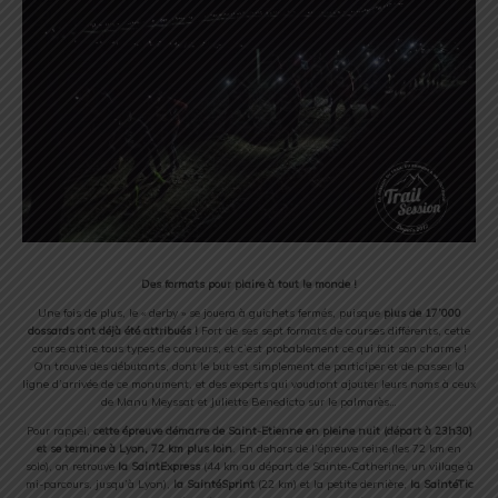
Des formats pour plaire à tout le monde !
Une fois de plus, le « derby » se jouera à guichets fermés, puisque
plus de 17’000
dossards ont déjà été attribués !
Fort de ses sept formats de courses différents, cette
course attire tous types de coureurs, et c’est probablement ce qui fait son charme !
On trouve des débutants, dont le but est simplement de participer et de passer la
ligne d’arrivée de ce monument, et des experts qui voudront ajouter leurs noms à ceux
de Manu Meyssat et Juliette Benedicto sur le palmarès…
Pour rappel,
cette épreuve démarre de Saint-Etienne en pleine nuit (départ à 23h30)
et se termine à Lyon, 72 km plus loin
. En dehors de l’épreuve reine (les 72 km en
solo), on retrouve
la SaintExpress
(44 km au départ de Sainte-Catherine, un village à
mi-parcours, jusqu’à Lyon),
la SaintéSprint
(22 km) et la petite dernière,
la SaintéTic