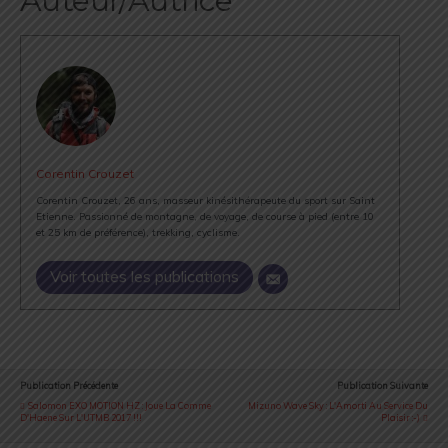
Auteur/Autrice
Corentin Crouzet
Corentin Crouzet, 26 ans, masseur kinésithérapeute du sport sur Saint
Etienne. Passionné de montagne, de voyage, de course à pied (entre 10
et 25 km de préférence), trekking, cyclisme.
Voir toutes les publications
Publication Précédente
Publication Suivante
Salomon EXO MOTION HZ : Joue La Comme
Mizuno Wave Sky : L'Amorti Au Service Du
D'Haene Sur L'UTMB 2017 !!!
Plaisir :-)