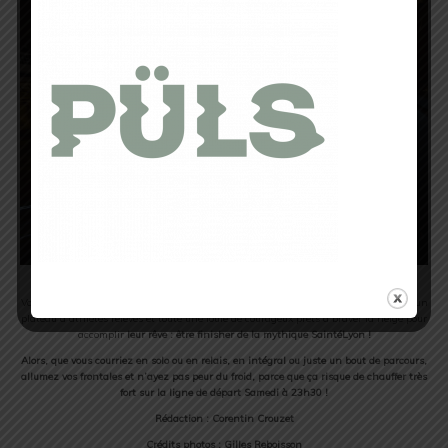
Vous l’aurez compris, on risque d’assister à nouveau à
une très belle épreuve
, avec un
plateau d’athlètes relevés et toute une foule de courageux prêts à braver la neige pour
accomplir
leur rêve :
être finisher de la mythique SaintéLyon !
Alors, que vous courriez en solo ou en relais, en intégral ou juste un bout de parcours,
allumez vos frontales et n’ayez pas peur du froid, parce que ça risque de chauffer très
fort sur la ligne de départ Samedi à 23h30 !
Rédaction : Corentin Crouzet
Crédits photos : Gilles Reboisson