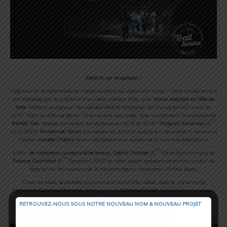
Devant, ça va galoper !
Coté course, la renommée de l’épreuve attire les cadors du milieu ! Cette année encore
est marquée par la présence d’un beau plateau élite, avec
Manu Meyssat en tête de
liste
, brillant vainqueur l’année dernière et champion de France de trail court en
2017. Mais la défense de son titre ne sera pas aisée, avec notamment la présence de
ème
Benoit Cori
, double vainqueur de l’épreuve en 2013 et 2015 !
Thibault Baronian
(2
OCC 2017),
Emmanuel Gault
(vainqueur en 2012 et quatre fois deuxième !), ou encore
l’italien
Davide Cheraz
seront également aux aguets de la moindre défaillance.
ème
Enfin,
de nombreux coureurs élite locaux
,
Cédric Celarier
(3
Ultra Race Annecy) et
ème
Fabrice Couchoud
(9
Templiers 2017) en tête, seront présents et auront à cœur de
faire briller les couleurs de la nouvelle région Auvergne – Rhône Alpes.
Chez les filles, le plateau s’annonce là aussi très relevé, avec la présence de
l’immense Caroline Chaverot
, mais aussi de
Sylvaine Cussot
(très récente vainqueur
du Sainté Trail Urbain et deuxième en 2016) et
l’italienne
Simona Morbelli
. Elles
RETROUVEZ-NOUS SOUS NOTRE NOUVEAU NOM & NOUVEAU PROJET
auront fort à faire pour détrôner
la tenante du titre Juliette Benedicto
.