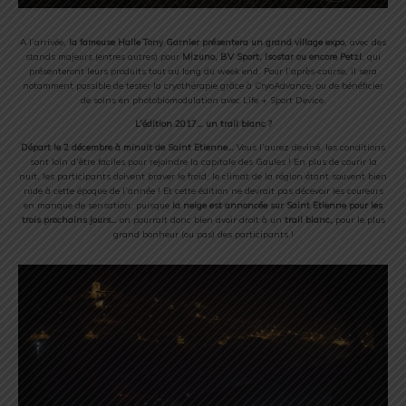
A l’arrivée,
la fameuse Halle Tony Garnier présentera un grand village expo
, avec des
stands majeurs (entres autres) pour
Mizuno, BV Sport, Isostar ou encore Petzl
, qui
présenteront leurs produits tout au long du week end. Pour l’après-course, il sera
notamment possible de tester la cryothérapie grâce à CryoAdvance, ou de bénéficier
de soins en photobiomodulation avec Life + Sport Device.
L’édition 2017… un trail blanc ?
Départ le 2 décembre à minuit de Saint Etienne…
Vous l’aurez deviné, les conditions
sont loin d’être faciles pour rejoindre la capitale des Gaules ! En plus de courir la
nuit, les participants doivent braver le froid, le climat de la région étant souvent bien
rude à cette époque de l’année ! Et cette édition ne devrait pas décevoir les coureurs
en manque de sensation, puisque
la neige est annoncée sur Saint Etienne pour les
trois prochains jours…
on pourrait donc bien avoir droit à un
trail blanc,
pour le plus
grand bonheur (ou pas) des participants !