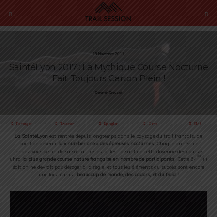
29 Novembre 2017
SaintéLyon 2017 : La Mythique Course Nocturne
Fait Toujours Carton Plein !
Corentin Crouzet
Partager
Tweeter
Épingler
E-mail
SMS
La SaintéLyon
est rentrée depuis longtemps dans le paysage du trail français, au
point de devenir
la « number one » des épreuves nocturnes
. Chaque année, ce
rendez-vous de fin de saison attire les foules, faisant de cette doyenne des courses
ème
ultra
la plus grande course nature française en nombre de participants
. Cette 64
(!)
édition ne devrait pas déroger à la règle, et tous les éléments du succès sont encore
une fois réunis :
beaucoup de monde, des cadors, et du froid !