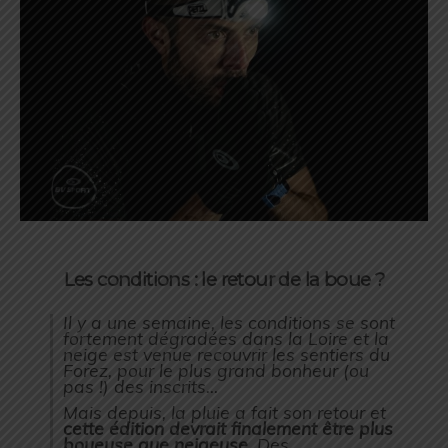
Les conditions : le retour de la boue ?
Il y a une semaine, les conditions se sont
fortement dégradées dans la Loire et la
neige est venue recouvrir les sentiers du
Forez, pour le plus grand bonheur (ou
pas !) des inscrits…
Mais depuis, la pluie a fait son retour et
cette édition devrait finalement être plus
boueuse que neigeuse
. Des