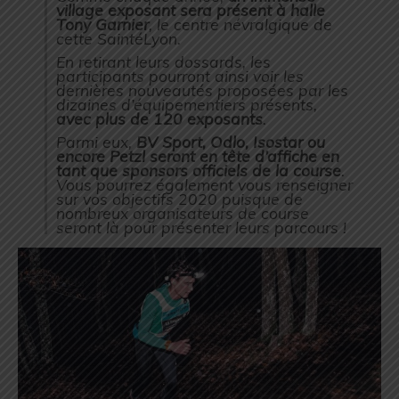
village exposant sera présent à halle
Tony Garnier
, le centre névralgique de
cette SaintéLyon.
En retirant leurs dossards, les
participants pourront ainsi voir les
dernières nouveautés proposées par les
dizaines d’équipementiers présents,
avec plus de 120 exposants
.
Parmi eux,
BV Sport, Odlo, Isostar ou
encore Petzl seront en tête d’affiche en
tant que sponsors officiels de la course
.
Vous pourrez également vous renseigner
sur vos objectifs 2020 puisque de
nombreux organisateurs de course
seront là pour présenter leurs parcours !