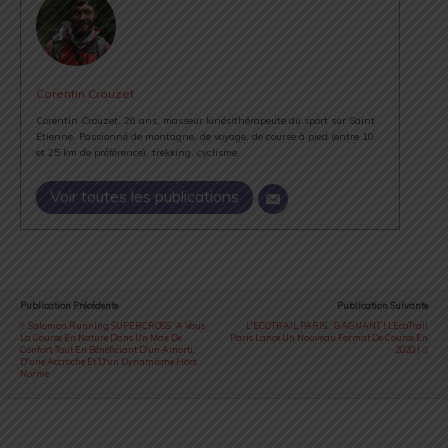
Corentin Crouzet
Corentin Crouzet, 26 ans, masseur kinésithérapeute du sport sur Saint
Etienne. Passionné de montagne, de voyage, de course à pied (entre 10
et 25 km de préférence), trekking, cyclisme.
Voir toutes les publications
Publication Précédente
Publication Suivante
Salomon Running SUPERCROSS : A Vous
L'ECOTRAIL PARIS… GAGNANT ! L’EcoTrail
La Course En Nature Dans Un Max De
Paris Lance Un Nouveau Format De Course En
Confort, Tout En Bénéficiant D'un Amorti,
2020 !
D'une Accroche Et D'un Dynamisme Hors
Norme