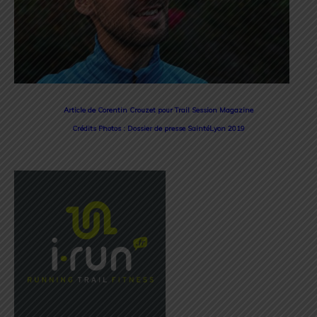
Article de Corentin Crouzet pour Trail Session Magazine
Crédits Photos : Dossier de presse SaintéLyon 2019