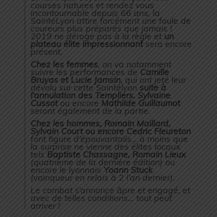
courses natures et rendez vous
incontournable depuis 66 ans, la
SaintéLyon attire forcément une foule de
coureurs plus préparés que jamais !
2019 ne déroge pas à la règle et
un
plateau élite impressionnant
sera encore
présent.
Chez les femmes
, on va notamment
suivre les performances de
Camille
Bruyas et Lucie Jamsin
, qui ont jeté leur
dévolu sur cette Saintélyon
suite à
l’annulation des Templiers.
Sylvaine
Cussot
ou encore
Mathilde Guillaumot
seront également de la partie.
Chez les hommes, Romain Maillard,
Sylvain Court ou encore Cedric Fleureton
font figure d’épouvantails… à moins que
la surprise ne vienne des élites locaux
tels
Baptiste Chassagne, Romain Lieux
(quatrième de la dernière édition) ou
encore le lyonnais
Yoann Stuck
(vainqueur en relais à 2 l’an dernier).
Le combat s’annonce âpre et engagé, et
avec de telles conditions… tout peut
arriver !