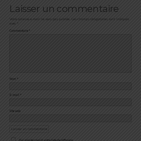
Laisser un commentaire
Votre adresse e-mail ne sera pas publiée.
Les champs obligatoires sont indiqués
avec
*
Commentaire
*
Nom
*
E-mail
*
Site web
Oui, ajoutez moi à votre liste de diffusion.