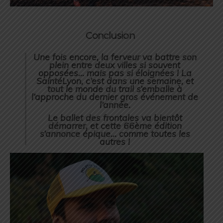
Conclusion
Une fois encore, la ferveur va battre son
plein entre deux villes si souvent
opposées… mais pas si éloignées ! La
SaintéLyon, c’est dans une semaine, et
tout le monde du trail s’emballe à
l’approche du dernier gros événement de
l’année.
Le ballet des frontales va bientôt
démarrer, et cette 66ème édition
s’annonce épique… comme toutes les
autres !