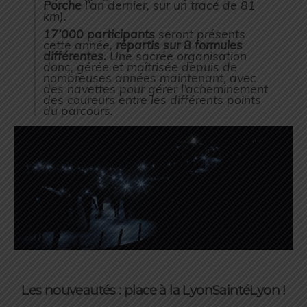
Porche
l’an dernier, sur un tracé de 81
km).
17’000 participants
seront présents
cette année,
répartis sur 8 formules
différentes.
Une sacrée organisation
donc, gérée et maîtrisée depuis de
nombreuses années maintenant, avec
des navettes pour gérer l’acheminement
des coureurs entre les différents points
du parcours.
Les nouveautés : place à la LyonSaintéLyon !