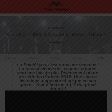
23 Novembre 2019
SaintéLyon 2019 : J-7 Avant La 66ème Édition !
Corentin Crouzet
Partager
Tweeter
Épingler
E-mail
SMS
La SaintéLyon, c’est dans une semaine !
La plus ancienne des courses natures
sera une fois de plus l’événement phare
de cette fin d’année 2019. Une course
historique, populaire et unique en son
genre… Tour d’horizon à J-7 du grand
départ !