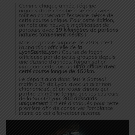
Comme chaque année, l’équipe
organisatrice cherche à se renouveler
tout en conservant l’essence même de
cette course unique. Pour cette édition,
on note une nouvelle modification de
parcours avec
19 kilomètres de portions
natures totalement inédits !
Mais la grosse surprise de 2019, c’est
l’apparition officielle de
la
LyonSaintéLyon !
Courue de façon
officieuse par de petits groupes depuis
une dizaine d’années, l’organisation
inaugure cette fois un
ultra officiel avec
cette course longue de 152km.
Le départ aura donc lieu le Samedi
matin à 8h de Lyon, avec un aller non
chronométré, et un retour chrono qui
partira en même temps que les coureurs
de la SaintéLyon.
300 dossards
uniquement
ont été distribués pour cette
première afin de conserver l’ambiance
intime de cet aller-retour hivernal.