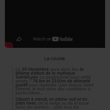
La course
Le
30 Novembre
aura donc lieu
la
66ème édition de la mythique
SaintéLyon
. Le programme pour cette
année ?
76 km et 2100m de dénivelé
positif
pour rejoindre Lyon depuis Saint
Etienne, le tout dans des conditions si
particulières…
Départ à minuit, en pleine nuit et en
plein hiver,
de la neige ou de la boue
selon les années… voilà tous les