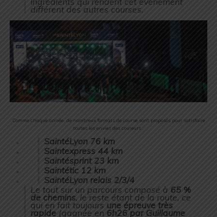
ingrédients qui rendent cet événement
différent des autres courses.
Comme chaque année, de nombreux formats de course sont proposés pour satisfaire
toutes les envies des coureurs :
SaintéLyon 76 km
Saintexpress 44 km
Saintésprint 23 km
Saintétic 12 km
SaintéLyon relais 2/3/4
Le tout sur un parcours composé à
65 %
de chemins
, le reste étant de la route, ce
qui en fait toujours
une
épreuve très
rapide
(gagnée en
6h26 par Guillaume