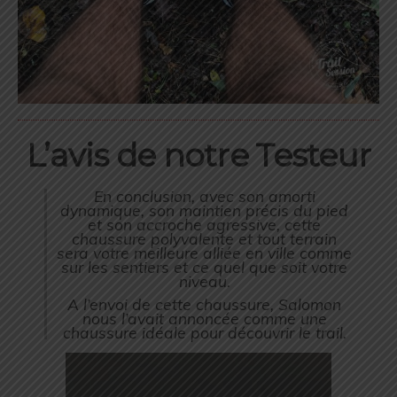
L’avis de notre Testeur
En conclusion, avec son amorti
dynamique, son maintien précis du pied
et son accroche agressive, cette
chaussure polyvalente et tout terrain
sera votre meilleure alliée en ville comme
sur les sentiers et ce quel que soit votre
niveau.
A l’envoi de cette chaussure, Salomon
nous l’avait annoncée comme une
chaussure idéale pour découvrir le trail.