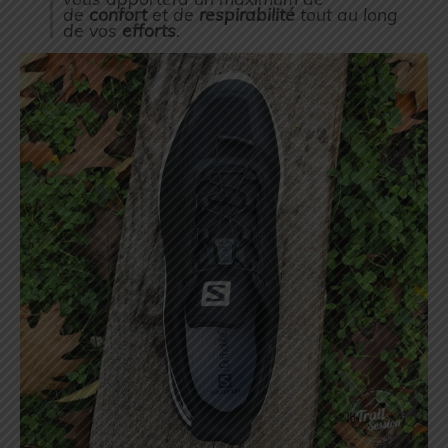
de
confort
et de
respirabilité
tout au long
de vos
efforts
.