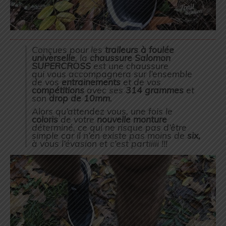
Conçues pour les
traileurs
à foulée
universelle
, la
chaussure Salomon
SUPERCROSS
est une chaussure
qui vous accompagnera sur l’ensemble
de vos
entrainements
et de vos
compétitions
avec ses
314 grammes
et
son
drop de 10mm
.
Alors qu’attendez vous, une fois le
coloris
de votre
nouvelle
monture
déterminé, ce qui ne risque pas d’être
simple car il n’en existe pas moins de
six,
à vous l’évasion et c’est partiiiii !!!