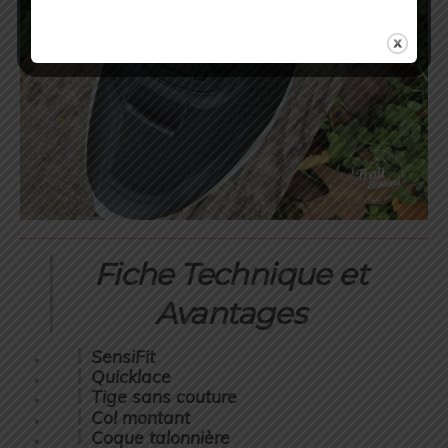
Fiche Technique et
Avantages
SensiFit
Quicklace
Tige sans couture
Col montant
Coque talonnière