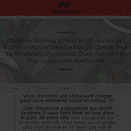
22 Novembre 2019
Salomon Running SUPERCROSS : A Vous La
Course En Nature Dans Un Max De Confort, Tout
En Bénéficiant D’un Amorti, D’une Accroche Et
D’un Dynamisme Hors Norme
Romain Sempey
Partager
Tweeter
Épingler
E-mail
SMS
Vous cherchez une chaussure conçue
pour vous emmener courir en nature ???
Une chaussure polyvalente qui serait
destinée à vous faire faire un tour dans
le parc de votre ville
, une escapade sur
le sentier près de chez vous, ou un projet
plus aventureux et ce quel que soit le