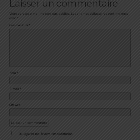
Laisser un commentaire
Votre adresse e-mail ne sera pas publiée.
Les champs obligatoires sont indiqués
avec
*
Commentaire
*
Nom
*
E-mail
*
Site web
Oui, ajoutez moi à votre liste de diffusion.