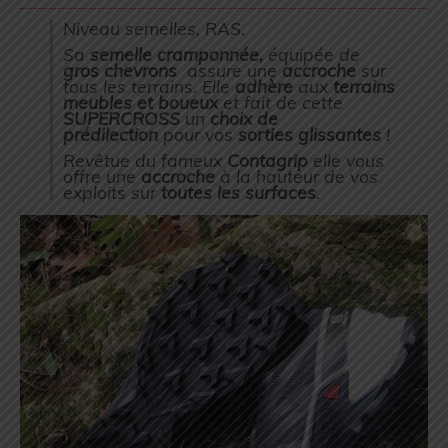
Niveau semelles, RAS.
Sa
semelle cramponnée,
équipée de
gros chevrons
assure une
accroche
sur
tous les terrains. Elle
adhère
aux
terrains
meubles et boueux
et fait de cette
SUPERCROSS
un
choix de
prédilection
pour vos
sorties glissantes
!
Revêtue du fameux
Contagrip
elle vous
offre une
accroche
à la hauteur de vos
exploits sur
toutes les surfaces
.