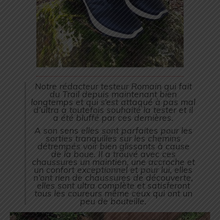
Notre rédacteur testeur Romain qui fait
du Trail depuis maintenant bien
longtemps et qui s’est attaqué à pas mal
d’ultra a toutefois souhaité la tester et il
a été bluffé par ces dernières.
A son sens elles sont parfaites pour les
sorties tranquilles sur les chemins
détrempés voir bien glissants à cause
de la boue. Il a trouvé avec ces
chaussures un maintien, une accroche et
un confort exceptionnel et pour lui, elles
n’ont rien de chaussures de découverte,
elles sont ultra complète et satisferont
tous les coureurs même ceux qui ont un
peu de bouteille.