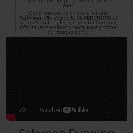
type du terrain qui se dresse face à
vous.
Cette chaussure existe, c’est une
Salomon
, elle s’appelle
SUPERCROSS
et
accrochera tous les terrains tout en vous
offrant un excellent amorti, pour profiter
de chaque sortie.