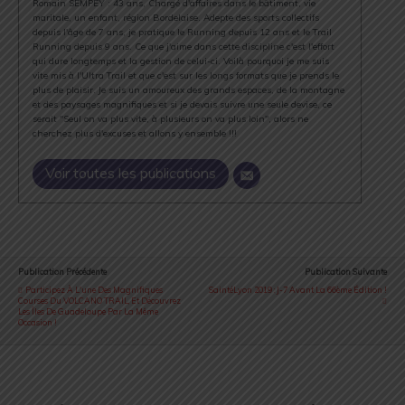
Romain SEMPEY : 43 ans, Chargé d'affaires dans le bâtiment, vie
maritale, un enfant, région Bordelaise. Adepte des sports collectifs
depuis l'âge de 7 ans, je pratique le Running depuis 12 ans et le Trail
Running depuis 9 ans. Ce que j'aime dans cette discipline c'est l'effort
qui dure longtemps et la gestion de celui-ci. Voilà pourquoi je me suis
vite mis à l'Ultra Trail et que c'est sur les longs formats que je prends le
plus de plaisir. Je suis un amoureux des grands espaces, de la montagne
et des paysages magnifiques et si je devais suivre une seule devise, ce
serait "Seul on va plus vite, à plusieurs on va plus loin", alors ne
cherchez plus d'excuses et allons y ensemble !!!
Voir toutes les publications
Publication Précédente
Publication Suivante
Participez À L'une Des Magnifiques
SaintéLyon 2019 : J-7 Avant La 66ème Édition !
Courses Du VOLCANO TRAIL, Et Découvrez
Les Îles De Guadeloupe Par La Même
Occasion !