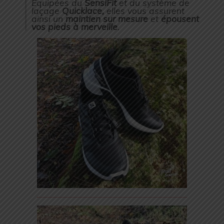
Equipées du
SensiFit
et du système de
laçage
Quicklace,
elles vous assurent
ainsi un
maintien
sur mesure
et
épousent
vos pieds à merveille
.