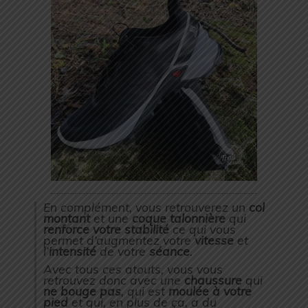
En complément, vous retrouverez un
col
montant
et une
coque talonnière
qui
renforce votre stabilité
ce qui vous
permet d’augmentez votre
vitesse
et
l’
intensité
de votre
séance
.
Avec tous ces atouts, vous vous
retrouvez donc avec une
chaussure
qui
ne bouge pas
, qui est
moulée à votre
pied
et qui, en plus de ça, a du