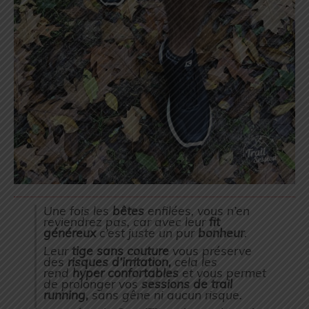
Une fois les
bêtes
enfilées, vous n’en
reviendrez pas, car avec leur
fit
généreux
c’est juste un pur
bonheur
.
Leur
tige sans couture
vous préserve
des
risques d’irritation,
cela les
rend
hyper confortables
et vous permet
de prolonger vos
sessions de trail
running,
sans gêne ni aucun risque.