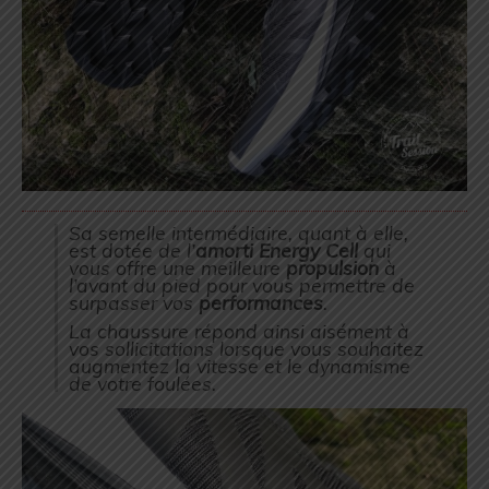
Sa semelle intermédiaire, quant à elle,
est dotée de l’
amorti
Energy Cell
qui
vous offre une meilleure
propulsion
à
l’avant du pied pour vous permettre de
surpasser vos
performances
.
La chaussure répond ainsi aisément à
vos sollicitations lorsque vous souhaitez
augmentez la vitesse et le dynamisme
de votre foulées.