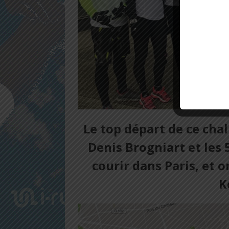
Le top départ de ce chal
Denis Brogniart et les 
courir dans Paris, et 
K