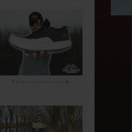
Arc'teryx Sylan GTX chez i-Run