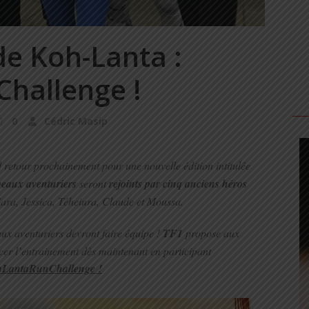
de Koh-Lanta :
hallenge !
0
Cédric Masip
 retour prochainement pour une nouvelle édition intitulée
eaux aventuriers
seront
rejoints par cinq anciens héros
ara, Jessica, Téheiura, Claude et Moussa.
aux aventuriers devront faire équipe !
TF1
propose aux
er l’entrainement dès maintenant en participant
LantaRunChallenge !