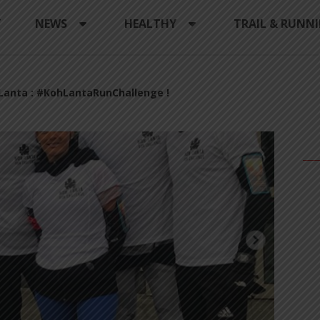
Y
NEWS
HEALTHY
TRAIL & RUNN
-Lanta : #KohLantaRunChallenge !