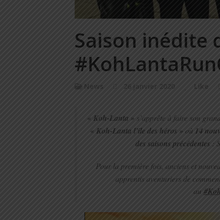
Saison inédite 
#KohLantaRunC
News
26 janvier 2020
Like
« Koh-Lanta »
s’apprête à faire son grand
« Koh-Lanta l’île des héros »
où
14 nouv
des saisons précédentes
: S
Pour la première fois, anciens et nouve
apprentis aventuriers de commenc
au
#Koh