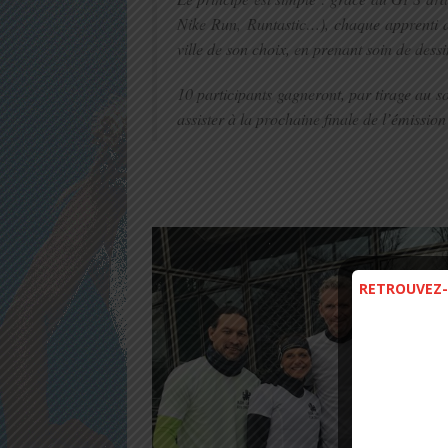
Nike Run, Runtastic…), chaque apprenti a
ville de son choix, en prenant soin de des
10 participants gagneront, par tirage au s
assister à la prochaine finale de l’émission 
RETROUVEZ-