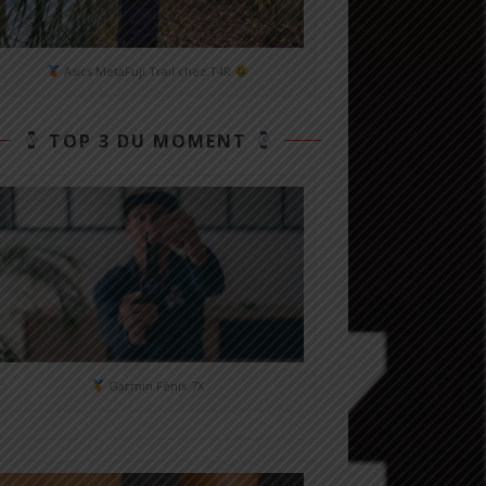
Asics MetaFuji Trail chez T4R
TOP 3 DU MOMENT
Garmin Fénix 7X