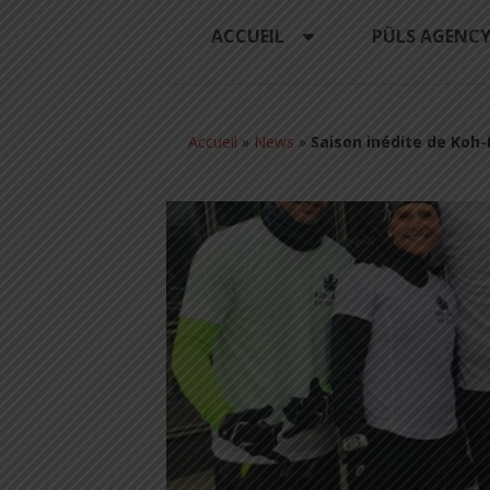
ACCUEIL
PÜLS AGENC
Accueil
»
News
»
Saison inédite de Koh