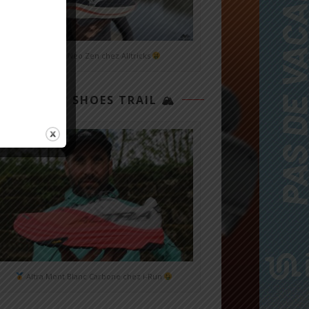
Mizuno Neo Zen chez Alltricks
TOP 3 SHOES TRAIL 🏔
Altra Mont Blanc Carbone chez i-Run