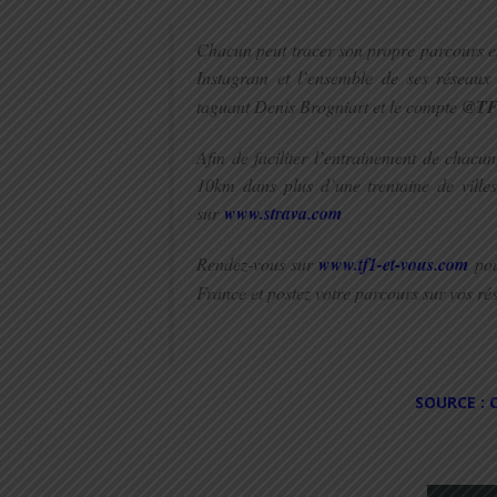
Chacun peut tracer son propre parcours et
Instagram et l’ensemble de ses réseaux
taguant Denis Brogniart et le compte
@TF
Afin de faciliter l’entrainement de chacu
10km dans plus d’une trentaine de ville
sur
www.strava.com
Rendez-vous sur
www.tf1-et-vous.com
pour
France et postez votre parcours sur vos 
SOURCE : 