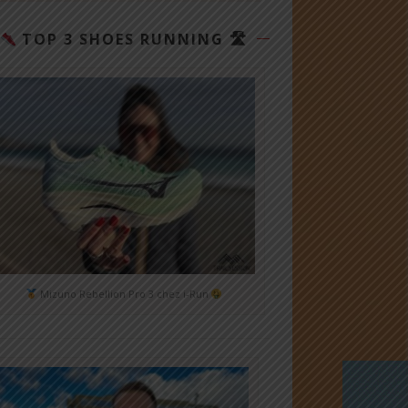
TOP 3 SHOES RUNNING 🛣
Mizuno Rebellion Pro 3 chez i-Run