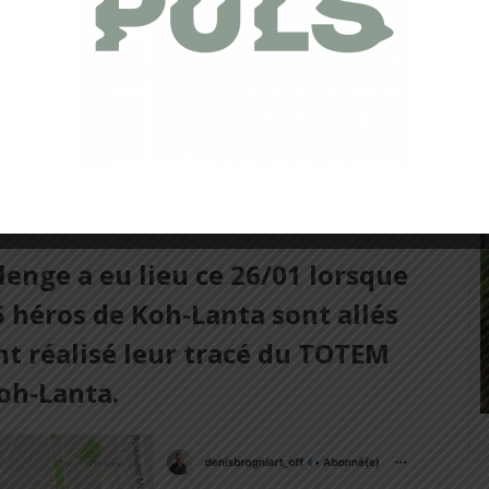
lenge a eu lieu ce 26/01 lorsque
5 héros de Koh-Lanta sont allés
ont réalisé leur tracé du TOTEM
oh-Lanta.