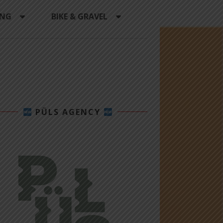
ING
BIKE & GRAVEL
PÜLS AGENCY