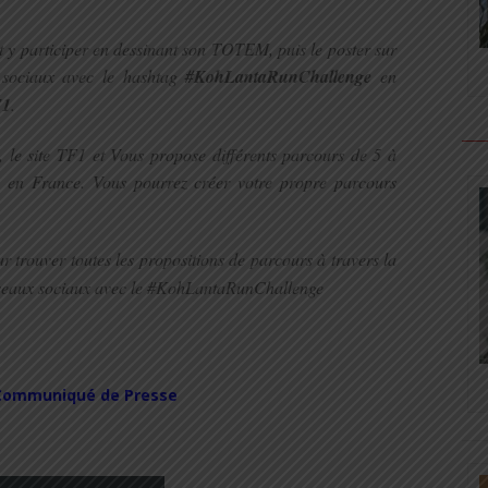
 y participer en dessinant son TOTEM, puis le poster sur
 sociaux avec le hashtag
#KohLantaRunChallenge
en
1
.
n, le site TF1 et Vous propose différents parcours de 5 à
s en France. Vous pourrez créer votre propre parcours
 trouver toutes les propositions de parcours à travers la
réseaux sociaux avec le #KohLantaRunChallenge
Communiqué de Presse