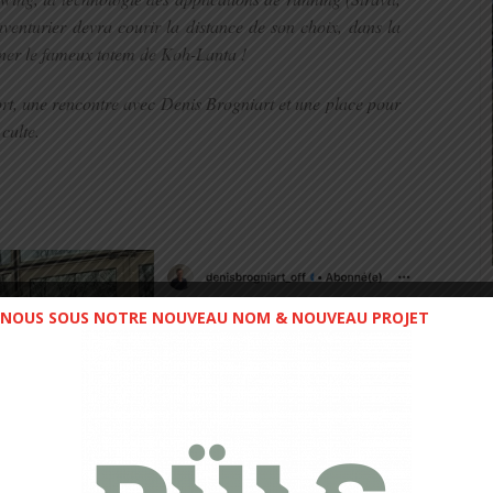
venturier devra courir la distance de son choix, dans la
siner le fameux totem de Koh-Lanta !
ort, une rencontre avec Denis Brogniart et une place pour
culte.
NOUS SOUS NOTRE NOUVEAU NOM & NOUVEAU PROJET