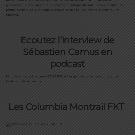
Au cours de cette interview vous découvrirez un ultra-traileur, mais aussi un
passionné aux précieux conseils. Arrivé à la pratique du trail après de nombreuses
pratiques sportives, il fait aujourd’hui partie des figures incontournables du trail
running.
Ecoutez l’interview de
Sébastien Camus en
podcast
https://soundcloud.com/user-274392851/echange-avec-sebastien-camus-ultra-
traileur-athlete-columbia
Les Columbia Montrail FKT