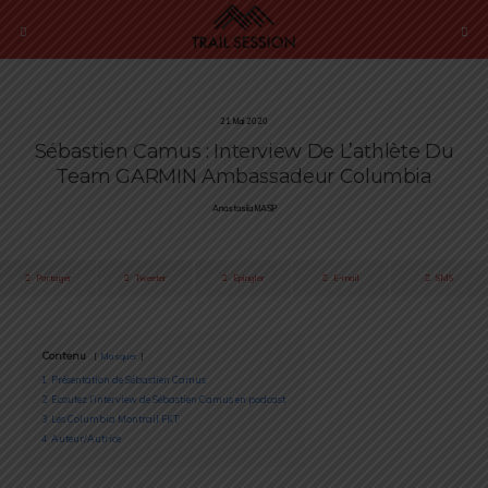
21 Mai 2020
Sébastien Camus : Interview De L’athlète Du
Team GARMIN Ambassadeur Columbia
Anastasiia MASIP
Partager
Tweeter
Épingler
E-mail
SMS
Contenu
Masquer
1
Présentation de Sébastien Camus
2
Ecoutez l’interview de Sébastien Camus en podcast
3
Les Columbia Montrail FKT
4
Auteur/Autrice