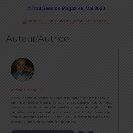
©Trail Session Magazine, Mai 2020
Auteur/Autrice
Anastasiia MASIP
Je suis Anastasiia, l'épouse de Cédric et la Maman de notre fils Léo. Je
suis née en 1992 en Ukraine, j'ai 31 ans, je suis originaire du Donbass.
Je me suis mis à la course à pied avant la naissance de Léo (Mars 2018).
J'ai réalisé mon premier Trail de 20km en Juillet 2017, et j'ai terminé mon
premier Marathon à Paris en 3h50 en 2019. Je rêve de faire des Ultras,
et je suis créatrice de contenus à mon compte.