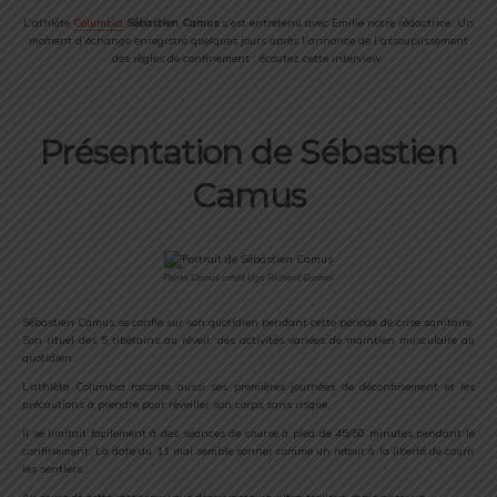
L’athlète
Columbia
Sébastien Camus
s’est entretenu avec Emilie notre rédactrice. Un
moment d’échange enregistré quelques jours après l’annonce de l’assouplissement
des règles de confinement : écoutez cette interview.
Présentation de Sébastien
Camus
Photo Camus crédit Ugo Richard Garmin
Sébastien Camus se confie sur son quotidien pendant cette période de crise sanitaire.
Son rituel des 5 tibétains au réveil, des activités variées de maintien musculaire au
quotidien.
L’athlète Columbia raconte aussi ses premières journées de déconfinement et les
précautions à prendre pour réveiller son corps sans risque.
Il se limitait facilement à des séances de course à pied de 45/50 minutes pendant le
confinement. La date du 11 mai semble sonner comme un retour à la liberté de courir
les sentiers.