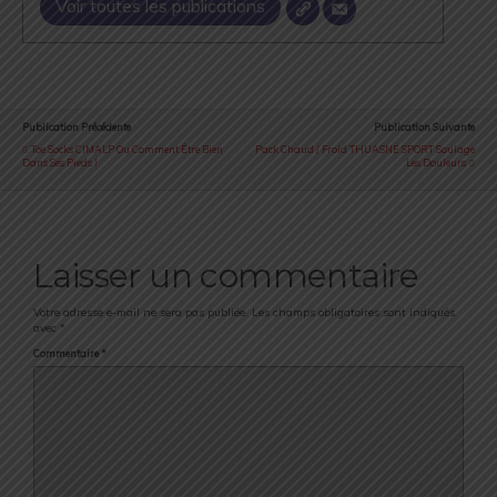
Voir toutes les publications
Publication Précédente
Publication Suivante
Toe Socks CIMALP Ou Comment Être Bien
Pack Chaud / Froid THUASNE SPORT Soulage
Dans Ses Pieds !
Les Douleurs
Laisser un commentaire
Votre adresse e-mail ne sera pas publiée.
Les champs obligatoires sont indiqués
avec
*
Commentaire
*