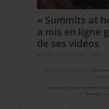
« Summits at ho
a mis en ligne
de ses vidéos
News
17 mars 2020
Like
Pour pallier au confinement,
Kilian Jorne
vous puiss
D
ans cette conjoncture sanitaire liée à
Running
vous 