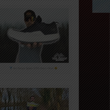
Arc'teryx Sylan GTX chez i-Run