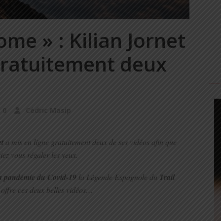
me » : Kilian Jornet
 gratuitement deux
0
Cédric Masip
t
a mis en ligne gratuitement deux de ses vidéos afin que
iez vous régaler les yeux.
 la pandémie du Covid-19
la Légende Espagnole du
Trail
offre ces deux belles vidéos…