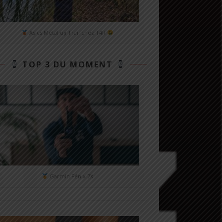
Asics MetaFuji Trail chez T4R
TOP 3 DU MOMENT
Garmin Fénix 7X