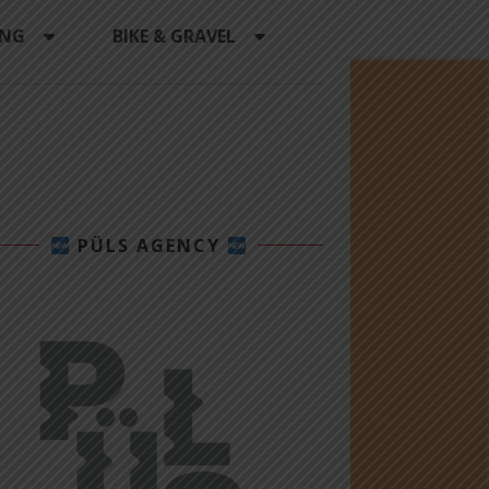
ING
BIKE & GRAVEL
PÜLS AGENCY