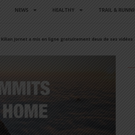
Y
NEWS
HEALTHY
TRAIL & RUNN
Kilian Jornet a mis en ligne gratuitement deux de ses vidéos