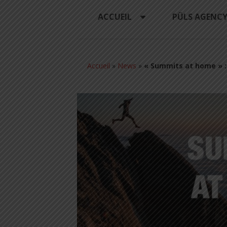
ACCUEIL
PÜLS AGENC
Accueil
»
News
»
« Summits at home » : 