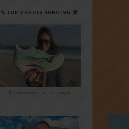
TOP 3 SHOES RUNNING 🛣
Mizuno Rebellion Pro 3 chez i-Run