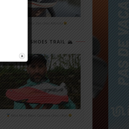
Mizuno Neo Zen chez Alltricks
TOP 3 SHOES TRAIL 🏔
Altra Mont Blanc Carbone chez i-Run