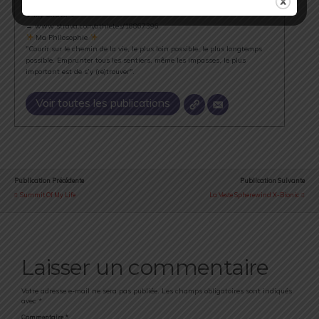
Runner & Cyclist
⇣ My Strava ⇣
→ www.strava.com/athletes/18867396
Ma Philosophie
"Courir sur le chemin de la vie, le plus loin possible, le plus longtemps
possible. Emprunter tous les sentiers, même les impasses, le plus
important est de s’y (re)trouver".
Voir toutes les publications
Publication Précédente
Publication Suivante
Summit Of My Life
La Veste Spherewind X-Bionic
Laisser un commentaire
Votre adresse e-mail ne sera pas publiée.
Les champs obligatoires sont indiqués
avec
*
Commentaire
*