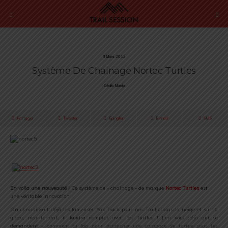
3 Mars 2013
Système De Chainage Nortec Turtles
Cédric Masip
Partager
Tweeter
Épingler
E-mail
SMS
.
En voila une nouveauté !
Ce système de « chaînage » de marque
Nortec Turtles
est
une véritable innovation !
On connaissait déjà les fameuses Yak Track pour nos Trails dans la neige et sur la
glace, maintenant, il faudra compter avec les Turtles ! J’en vois déjà qui se
demandent
« comment tu fais pour accrocher une carapace de tortue sous tes