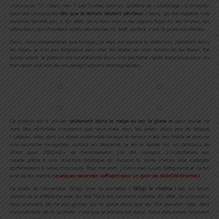
chaussures ??? »
Mais non !! Les Turtles sont un système de « chaînage » à installer
sous vos chaussures
dès que le terrain devient périlleux
( tiens, ça me rappelle une
certaine SaintéLyon…). En effet, on a tous connu les appuis fuyants, les chutes, les
adducteurs qui chantent après ces courses là, bref, parfois, c’est la piste aux étoiles…
Donc, vous comprendrez que lorsque j’ai reçu ma paire à la rédaction, habitant dans
les Alpes, je n’ai pas tergiversé pour aller les tester sur mon terrain de jeu favori. De
prime abord, le produit est conditionné dans une pochette rigide astucieuse pour un
transport aisé lors de vos pérégrinations montagneuses…
Ce produit est à utiliser
seulement dans la neige ou sur la glace
et pour cause, ce
sont des véritables crampons que vous avez sous les pieds, alors pas de blague
! Légères, elles sont un atout indéniable lorsque le terrain n’est pas fiable et procure
une accroche incroyable, surtout en descente. Je les ai testée sur un parcours de
10km pour 1500mD+ et franchement, j’ai été conquis. L’installation est
rapide grâce à une structure élastique et, suivant la taille choisie, elle s’adapte
parfaitement à votre chaussure. Pour ma part, j’avais mes S-Lab Softground et ce fut
aisé de les mettre
( quelques secondes suffisent pour un gain de stabilité énorme )
.
Le poids de l’ensemble, 364gr avec la pochette
( 160gr la chaîne )
est un atout
certain et la différence avec les Yak Track est vraiment notable. En effet, les crampons
vous assurent de ne pas glisser sur la glace alors que les Yak peuvent riper…Seul
inconvénient de ce système c’est que le bitume est exclu, mais cela prend vraiment