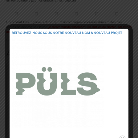
un temps infime pour les enlever et les remettre.
Un produit très ingénieux donc, qui m’accompagne désormais dans toutes mes
sorties en montagne l’hiver.
Je recommande fortement les Turtles de Nortec, un achat
malin qui fera toute la différence sur vos Trail d’hiver !
RETROUVEZ-NOUS SOUS NOTRE NOUVEAU NOM & NOUVEAU PROJET
Grégory Julien Baron, Trail Session Magazine.
Auteur/Autrice
Cédric Masip
▲ Cédric Masip - 42 ans ▲
Marié - 1 enfant
Fondateur & CEO @trail_session_magazine
Odessa - Ukraine
⏱ 42.195km [RP] 2h46’52