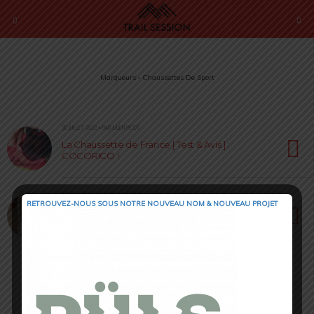
Marqueurs › Chaussettes De Sport
30 JUILLET 2022 • PAR JULIEN PICOT
La Chaussette de France [ Test & Avis ] :
COCORICO !
27 MAI 2022 • PAR ROMAIN SEMPEY
RETROUVEZ-NOUS SOUS NOTRE NOUVEAU NOM & NOUVEAU PROJET
Aero Socks de Compressport [ Test & Avis ] :
pour performer à vélo