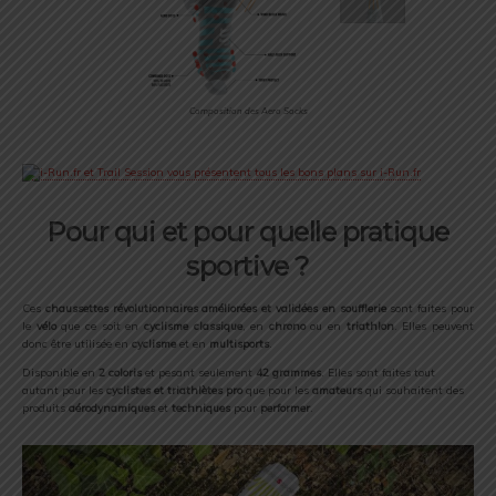
Composition des Aero Socks
Pour qui et pour quelle pratique
sportive ?
Ces
chaussettes révolutionnaires
améliorées et validées en soufflerie
sont faites pour
le
vélo
que ce soit en
cyclisme classique
, en
chrono
ou en
triathlon
. Elles peuvent
donc être utilisée en
cyclisme
et en
multisports
.
Disponible en
2 coloris
et pesant seulement
42 grammes
. Elles sont faites tout
autant pour les
cyclistes et triathlètes pro
que pour les
amateurs
qui souhaitent des
produits
aérodynamiques
et
techniques
pour
performer
.