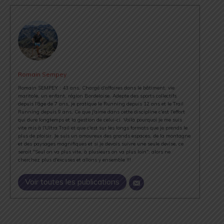
Romain Sempey
Romain SEMPEY : 43 ans, Chargé d'affaires dans le bâtiment, vie
maritale, un enfant, région Bordelaise. Adepte des sports collectifs
depuis l'âge de 7 ans, je pratique le Running depuis 12 ans et le Trail
Running depuis 9 ans. Ce que j'aime dans cette discipline c'est l'effort
qui dure longtemps et la gestion de celui-ci. Voilà pourquoi je me suis
vite mis à l'Ultra Trail et que c'est sur les longs formats que je prends le
plus de plaisir. Je suis un amoureux des grands espaces, de la montagne
et des paysages magnifiques et si je devais suivre une seule devise, ce
serait "Seul on va plus vite, à plusieurs on va plus loin", alors ne
cherchez plus d'excuses et allons y ensemble !!!
Voir toutes les publications