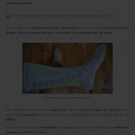
rythme s’accélère
.
De son côté, son
tissage élastique et compressif
autour de la voûte plantaire
soutient
le pied
,
stimule le retour veineux
et
maintient la chaussette bien en place
.
Tissage élastique et légèrement compressif
Pour parfaire le confort de ces
Aero Socks
vous profiterez
d’inserts en silicone
sur le
haut des
chaussettes
en leurs intérieurs, les empêchent ainsi de glisser lors de vos
efforts
Quoi qu’il se passe vos
chaussettes
ne bougent pas d’un millimètre, elles
restent en
place
et leur
confort
perdure.