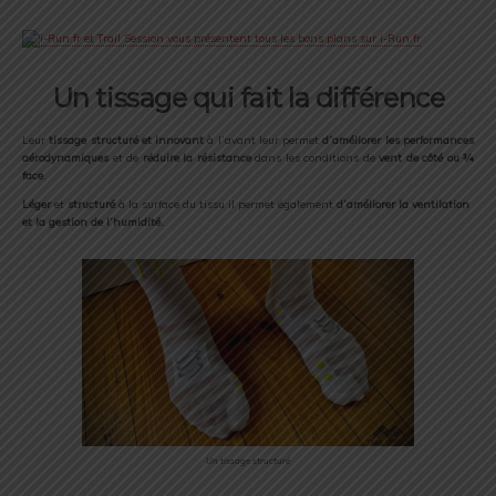
Un tissage qui fait la différence
Leur
tissage structuré et innovant
à l’avant leur permet
d’améliorer les performances
aérodynamiques
et de
réduire la résistance
dans les conditions de
vent de côté ou 3⁄4
face
.
Léger
et
structuré
à la surface du tissu il permet également
d’améliorer la ventilation
et la gestion de l’humidité.
Un tissage structuré