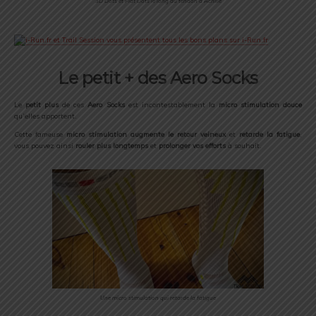
3D Dots et Flat Dots le long du tendon d’Achille
Le petit + des Aero Socks
Le
petit plus
de ces
Aero Socks
est incontestablement la
micro stimulation douce
qu’elles apportent.
Cette fameuse
micro stimulation
augmente le retour veineux
et
retarde la fatigue
,
vous pouvez ainsi
rouler plus longtemps
et
prolonger vos efforts
à souhait.
Une micro stimulation qui retarde la fatigue