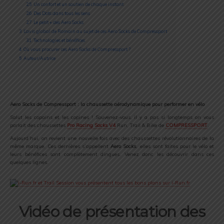
2.5
Un confort et un soutien de chaque instant
2.6
Des Dots dans tous les sens
2.7
Le petit + des Aero Socks
3
L’avis global de Romain au sujet de ces Aero Socks de Compressport
3.1
Technologies et bénéfices
4
Où vous procurer ces Aero Socks de Compressport ?
5
Auteur/Autrice
Aero Socks de Compressport : la chaussette aérodynamique pour performer en vélo
Salut les copains et les copines ! Souvenez-vous, il y a pas si longtemps on vous
parlait des chaussettes
Pro Racing Socks V4
Run, Trail & Bike de
COMPRESSPORT
.
Aujourd’hui, on revient une nouvelle fois avec des chaussettes révolutionnaires de la
même marque. Ces dernières s’appellent
Aero Socks
, elles sont faites pour le vélo et
leurs bénéfices sont complètement dingues. Venez donc les découvrir dans ces
quelques lignes.
Vidéo de présentation des