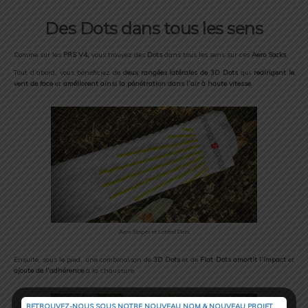
Des Dots dans tous les sens
Comme sur les
PRS V4,
vous trouvez des
Dots
dans tous les sens sur ces
Aero Socks
.
Tout d’abord, vous bénéficiez de
deux rangées latérales de 3D Dots
qui
redirigent le
vent de face
et
améliorent ainsi la pénétration
dans l’air à haute vitesse
.
Aero Stripes et Latéral Dots
Ensuite, sous le pied, une combinaison de
3D Dots
et de
Flat Dots
amortit l’impact
et
ajoute de l’adhérence
à la chaussure.
RETROUVEZ-NOUS SOUS NOTRE NOUVEAU NOM & NOUVEAU PROJET