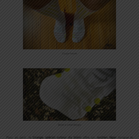
Coupe haute
Boite à orteil élargie
Pour sa part, le
tissage spécial autour du talon
offre un
soutien léger
lorsque le