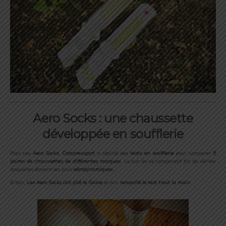
Aero Socks : une chaussette
développée en soufflerie
Pour ces
Aero Socks
,
Compressport
a réalisé des
tests en soufflerie
pour comparer
5
paires de chaussettes de différentes marques
. Le but de ce comparatif fut de vérifier
lesquelles étaient les plus
aérodynamiques
…
Bilan,
Les Aero Socks ont plié le Game
et ont
remporté le test haut la main
.