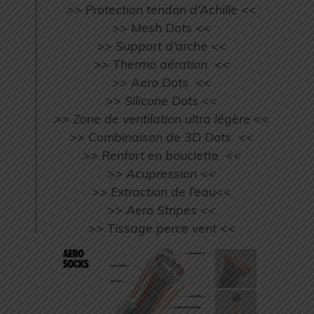
>> Protection tendon d’Achille <<
>> Mesh Dots <<
>> Support d’arche <<
>> Thermo aération <<
>> Aero Dots <<
>> Silicone Dots <<
>> Zone de ventilation ultra légère <<
>> Combinaison de 3D Dots <<
>> Renfort en bouclette <<
>> Acupression <<
>> Extraction de l’eau<<
>> Aero Stripes <<
>> Tissage perce vent <<