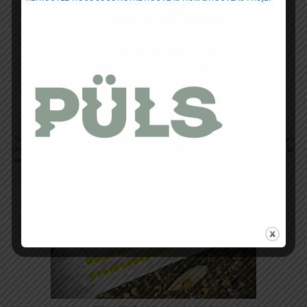
3D Dots et Flat Dots sous le pied
Vous retrouvez ensuite cette même
combinaison
le long du
tendon d’Achille
. Ces
derniers protègent ainsi des
frottements
et des
pressions
tout en
optimisant la
ventilation
.