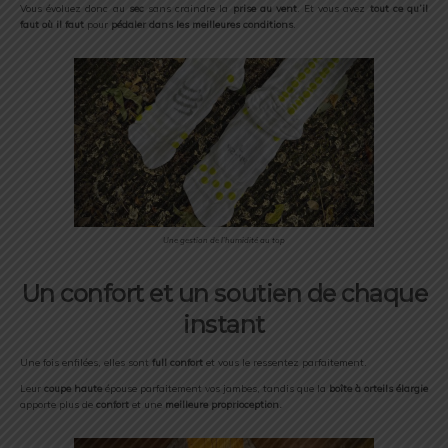
Vous évoluez donc au
sec
sans craindre la
prise au vent
. Et vous avez
tout ce qu’il
faut où il faut
pour
pédaler dans les meilleures conditions
.
Une gestion de l’humidité au top
Un confort et un soutien de chaque
instant
Une fois enfilées, elles sont
full confort
et vous le ressentez parfaitement.
Leur
coupe haute
épouse parfaitement vos jambes, tandis que la
boîte à orteils élargie
apporte plus de
confort
et une
meilleure proprioception.