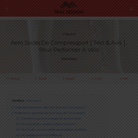
27 Mai 2022
Aero Socks De Compressport [ Test & Avis ] :
Pour Performer À Vélo
Romain Sempey
Partager
Tweeter
Épingler
E-mail
SMS
Contenu
Masquer
1
Vidéo de présentation des Aero Socks de Compressport
2
Présentation générale des Aero Socks de Compressport
2.1
Fiche technique et avantages de ces Aero Socks
2.2
Pour qui et pour quelle pratique sportive ?
2.3
Aero Socks : une chaussette développée en soufflerie
2.4
Un tissage qui fait la différence