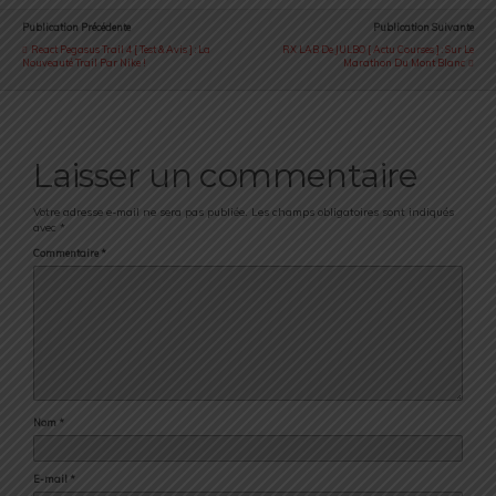
Publication Précédente
Publication Suivante
React Pegasus Trail 4 [ Test & Avis ] : La
RX LAB De JULBO [ Actu Courses ] : Sur Le
Nouveauté Trail Par Nike !
Marathon Du Mont Blanc
Laisser un commentaire
Votre adresse e-mail ne sera pas publiée.
Les champs obligatoires sont indiqués
avec
*
Commentaire
*
Nom
*
E-mail
*