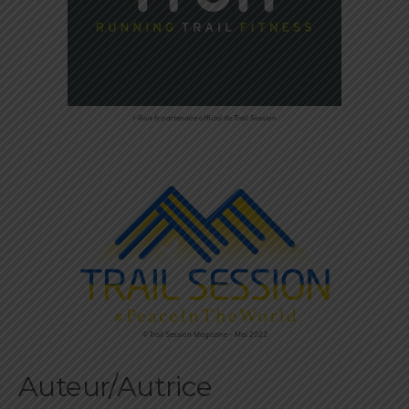
i-Run.fr partenaire officiel de Trail Session
©Trail Session Magazine – Mai 2022
Auteur/Autrice