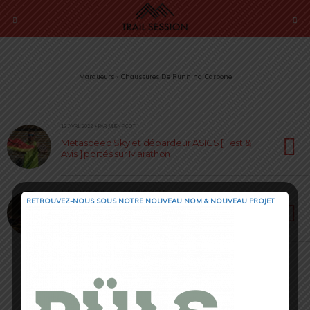
Marqueurs › Chaussures De Running Carbone
13 AVRIL 2022 • PAR JULIEN PICOT
Metaspeed Sky et débardeur ASICS [ Test &
Avis ] portés sur Marathon
15 DÉCEMBRE 2021 • PAR CORENTIN CROUZET
RETROUVEZ-NOUS SOUS NOTRE NOUVEAU NOM & NOUVEAU PROJET
Vizipro Endorphin Pro 2 by Saucony : de la
bombe !