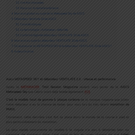
3.2
Une fois chaussées
3.3
Focus sur la semelle extérieure
4
Mon avis global au sujet de la Metaspeed Sky de ASICS
5
Débardeur Ventilate 2.0 de ASICS
5.1
Caractéristiques
5.2
La technologie « Actibreeze » détaillée
5.3
Confort et légèreté débardeur VENTILATE 2.0 de ASICS
6
Mon avis au sujet du débardeur VENTILATE 2.0 de ASICS
7
Où se procurer la METASPEED SKY et le débardeur VENTILATE 2.0 de ASICS ?
8
Auteur/Autrice
Asics METASPEED SKY et débardeur VENTILATE 2.0 : vitesse et performance
Après la
METARACER
,
Trail Session Magazine
revient vous parler de la
ASICS
Metaspeed Sky
que Cédric avait déjà testée également
(ICI)
.
C’est le modèle haut de gamme à plaque carbone
de la marque nippone que Julien
notre rédacteur a eu la chance de tester pour vous lors du très récent
marathon de
PARIS.
Clairement, cette dernière s’est fait sa place dans le monde de la course à pied et
plus particulièrement du marathon.
La plus rapide concurrente du modèle à la virgule n’a pas à démériter bien au
contraire, de nombreux élites l’ont porté et fait de super chronos tel que
Julien