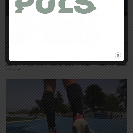
Focus sur la semelle extérieure
Un petit mot sur la semelle extérieure qui même après mon attaque talon et les
42km195 du marathon n’a pas bougé d’1mm. Elle me semble vraiment durable mais
je vais tout de même les préserver.
En ce qui concerne l’adhérence, j’ai pu noter que le caoutchouc AsicsGrip est
réellement efficace, aucune perte de vitesse et même, il permet de relancer
efficacement.