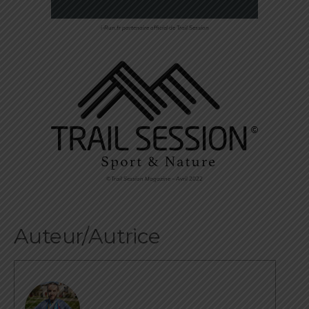
i-Run.fr partenaire officiel de Trail Session
©Trail Session Magazine – Avril 2022
Auteur/Autrice