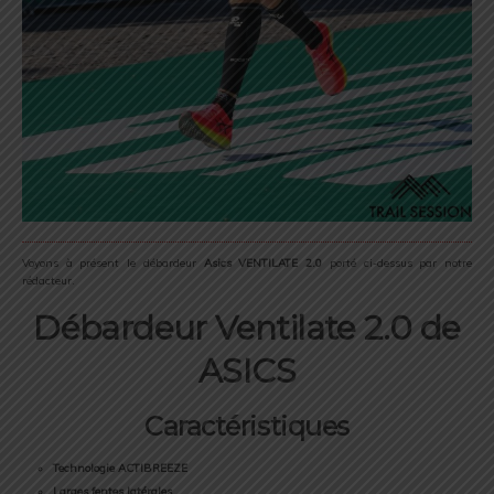
Voyons à présent le débardeur
Asics VENTILATE 2.0
porté ci-dessus par notre
rédacteur.
Débardeur Ventilate 2.0 de
ASICS
Caractéristiques
Technologie ACTIBREEZE
Larges fentes latérales