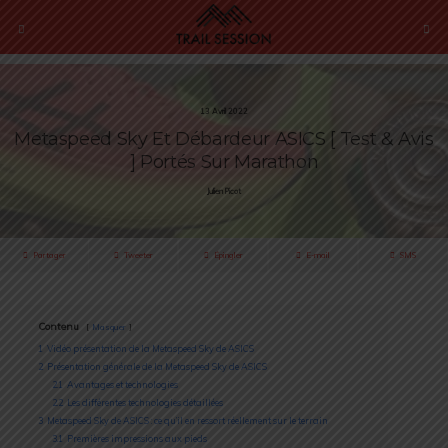
13 Avril 2022
Metaspeed Sky Et Débardeur ASICS [ Test & Avis
] Portés Sur Marathon
Julien Picot
Partager
Tweeter
Épingler
E-mail
SMS
Contenu
Masquer
1
Vidéo présentation de la Metaspeed Sky de ASICS
2
Présentation générale de la Metaspeed Sky de ASICS
2.1
Avantages et technologies
2.2
Les différentes technologies détaillées
3
Metaspeed Sky de ASICS : ce qu’il en ressort réellement sur le terrain
3.1
Premières impressions aux pieds