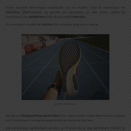
Autre nouvelle technologie importante sur ce modèle, c’est le caoutchouc en
AsicsGrip
. Effectivement, la semelle est recouverte sur des zones ciblées de
caoutchouc très
adhérente
et très résistante
à l’abrasion.
Il y aura donc un effet de
traction
très utile pour gagner en vitesse.
Semelle « Asics Grip »
Sa tige en
Empeigne Engineered Mesh
d’un poids plume s’avère être un atout logique
car il contribue à une bonne respirabilité et source de fraicheur.
Les nombreuses perforations de part et d’autres de la tige permettent d’éviter la