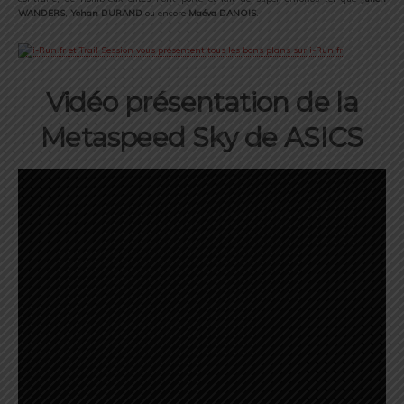
WANDERS
,
Yohan
DURAND
ou encore
Maéva
DANOIS
.
Vidéo présentation de la
Metaspeed Sky de ASICS