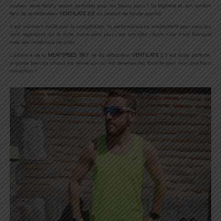
couleur verte flashy seront parfaites pour les beaux jours ! Sa légèreté et son confort
font de se débardeur
VENTILATE 2.0
un produit de haute qualité.
Il est vraiment taillé pour la compétition, la performance ou simplement pour ceux qui
sont regardant sur le style. Autre petit plus c’est son côté « écolo » car il est fabriqué
avec des matériaux recyclés.
L’alliance de la
MEATSPEED SKY
et du débardeur
VENTILATE
2.0 est juste parfaite,
je garde bien au chaud ma tenue qui oui est devenue ma favorite pour mon prochain
marathon !