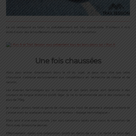
Le col rembourré au talon vu précédemment est très appréciable. D’ailleurs il m’a
évité d’avoir des échauffements ou ampoules lors du marathon.
Une fois chaussées
Alors pour entrer directement dans le vif du sujet, je peux vous dire que cette
chaussure s’adresse exclusivement aux compétiteurs en recherche de vitesse et de
records.
Les diverses technologies qui la compose et son poids plume sont destinés à des
coureurs de longue distance plutôt léger. Je ne la recommande pas à des coureurs de
plus de 75kg.
Je n’avais jamais testé ce genre de chaussures haut de gamme à plaque carbone et
j’avoue avoir eu quelques doutes sur ce fameux « dopage technologique ».
Elles sont d’une aide cruciale, j’en suis convaincu après avoir couru le marathon de
Paris avec dimanche dernier.
Effectivement, après une préparation plutôt en dents de scie, j’ai tenté de tenir des