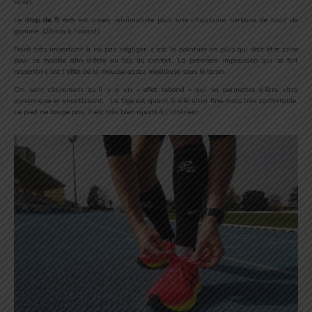
talon.
Le
drop de 5 mm
est assez minimaliste pour une chaussure carbone de haut de
gamme. (28mm à l’avant)
Point très important à ne pas négliger, c’est la pointure en plus qui doit être prise
pour ce modèle afin d’être au top du confort. La première impression qui se fait
ressentir c’est l’effet de la mousse assez moelleuse sous le talon.
On sent clairement qu’il y a un « effet rebond » qui va permettre d’être ultra
dynamique et amortissant. La tige est quant à elle ultra fine mais très confortable.
Le pied ne bouge pas, il est très bien ajusté à l’intérieur.