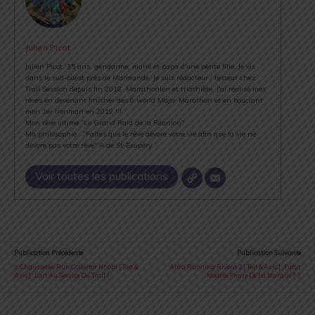
Julien Picot
Julien Picot, 35 ans, gendarme, marié et papa d'une petite fille. Je vis
dans le sud-ouest près de Marmande. Je suis rédacteur / testeur chez
Trail Session depuis fin 2018. Marathonien et triathlète, j'ai réalisé mes
rêves en devenant finisher des 6 world Major Marathon et en bouclant
mon 1er Ironman en 2019 !!!
Mon rêve ultime "Le Grand Raid de la Réunion"...
Ma philosophie : "Faites que le rêve dévore votre vie afin que la vie ne
dévore pas votre rêve" A.de St-Exupéry
Voir toutes les publications
Publication Précédente
Publication Suivante
Chaussettes Run Collector Nhobi [ Test &
Altra Running Rivera 2 [ Test & Avis ] : Futur
Avis ] : L’art Au Service Du Trail !
Modèle Phare De La Marque ?