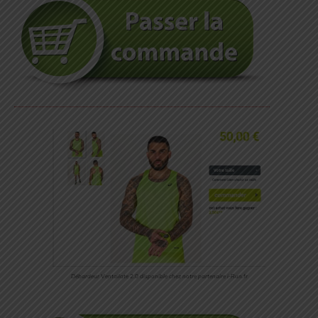
Débardeur Ventailate 2.0 disponible chez notre partenaire i-Run.fr