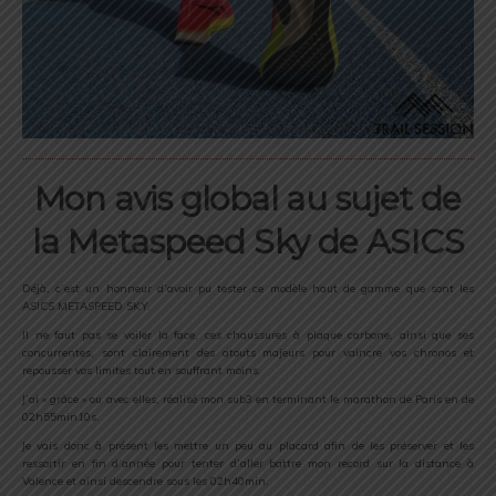
Mon avis global au sujet de
la Metaspeed Sky de ASICS
Déjà, c’est un honneur d’avoir pu tester ce modèle haut de gamme que sont les
ASICS METASPEED SKY.
Il ne faut pas se voiler la face, ces chaussures à plaque carbone, ainsi que ses
concurrentes, sont clairement des atouts majeurs pour vaincre vos chronos et
repousser vos limites tout en souffrant moins.
J’ai « grâce » ou avec elles, réalisé mon sub3 en terminant le marathon de Paris en de
02h55min10s.
Je vais donc à présent les mettre un peu au placard afin de les préserver et les
ressortir en fin d’année pour tenter d’aller battre mon record sur la distance à
Valence et ainsi descendre sous les 02h40min.