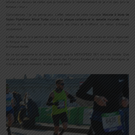
allures au dessus de celles que je travaillais à l’entrainement et je n’ai pas pris le
fameux « mur ».
Coïncidences ? je ne pense pas. L’effet rebond de cette nouvelle
Mousse à base de
Nylon FlyteFoam Blast Turbo
allié à
la plaque carbone et la semelle incurvée
m’ont
permis de m’économiser en absorbant les chocs et m’offrant un retour d’énergie
surprenant.
L’effet bascule m’a permis de réduire les impacts sur mes muscles et ainsi repousser
la fatigue musculaire tout en me projetant vers l’avant et me permettant de relancer
à chaque foulée.
En ce qui concerne la stabilité, sachez que la METASPEED SKY est très stable. Que
ce soit sur piste, route ou sur les pavés des Champs Elysées et du bois de Boulogne, je
n’ai eu à aucun moment, le pied qui est parti.