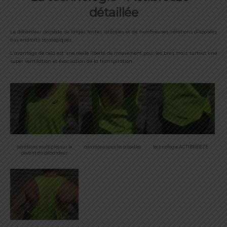
détaillée
Le débardeur possède de larges fentes latérales et de nombreuses aérations disposées
aux endroits stratégiques.
L’avantage de cela est une réelle liberté de mouvement pour les bras mais surtout une
super ventilation et évacuation de la transpiration.
aérations multiples sur le
aérations sous les aisselles
technologie ACTIBREEZE
devant du débardeur