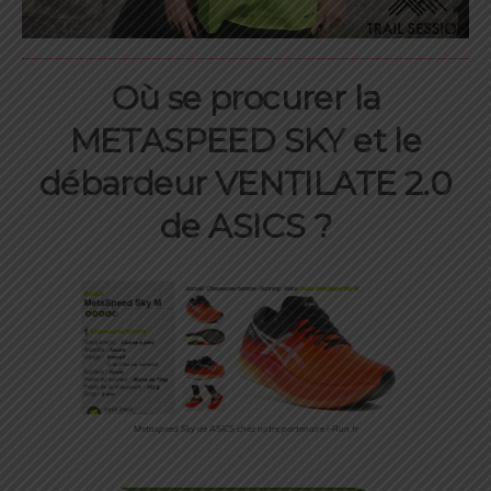
Où se procurer la
METASPEED SKY et le
débardeur VENTILATE 2.0
de ASICS ?
Metaspeed Sky de ASICS chez notre partenaire i-Run.fr