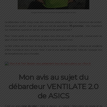
Larges fentes sous les bras et aération dans le dos
Le débardeur a été conçu avec des coutures plates donc pour un maximum de confort.
Autre point positif, c’est son poids qui est de seulement
55 grammes
: très important
sur marathon quand on est en recherche de performance !!
Pour l’avoir porté au marathon je peux vous dire qu’il est de qualité, j’avoue avoir eu
peur d’avoir froid le matin de la course mais finalement non.
Le fait d’être ventilé tout le long de la course, la transpiration s’évacue et empêche
d’être humide et donc d’avoir froid. Il est d’une réelle efficacité, hâte de l’essayer lors
de températures plus chaudes.
Mon avis au sujet du
débardeur VENTILATE 2.0
de ASICS
C’est un gros
coup de
cœur
! Déjà le design, je l’adore ! Mais alors sa coupe et sa