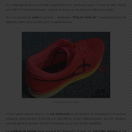
Un mélange de jaune, orange rouge flashy qui saute aux yeux !! C’est un pari réussi
par ASICS ! Personnellement, j’adore le rendu sur la piste ou même aux pieds.
Et si on parlait du
poids
à présent… seulement
193g en taille 42
!! Impressionnant de
légèreté, elles sont taillées pour la performance.
Col rembourré au talon
Il faut savoir que le talon a un
col rembourré
ce qui évitent les frottements et surtout
préserve votre tendon d’Achille sur des efforts longs. Effectivement, je n’ai ressenti
aucune gêne ou douleur lors du marathon ce qui est plutôt agréable.
Le
système de laçage
reste basique en étoile afin d’avoir un
maintien optimal
et ne