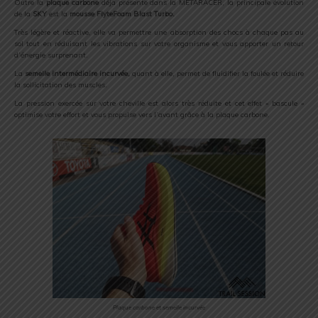
Outre la
plaque carbone
déjà présente dans la METARACER, la principale évolution
de la
SKY
est la
mousse
FlyteFoam Blast Turbo.
Très légère et réactive, elle va permettre une absorption des chocs à chaque pas au
sol tout en réduisant les vibrations sur votre organisme et vous apporter un retour
d’énergie surprenant.
La
semelle intermédiaire incurvée,
quant à elle, permet de fluidifier la foulée et réduire
la sollicitation des muscles.
La pression exercée sur votre cheville est alors très réduite et cet effet « bascule »
optimise votre effort et vous propulse vers l’avant grâce à la plaque carbone.
Plaque carbone et semelle incurvée