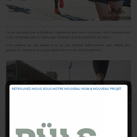
J’ai pu constaté que la foulée est importante pour ces chaussures. Mon attaque talon
n’est clairement pas la mieux pour ressentir tous les bienfaits de celle-ci.
Une cadence de pas élevée ainsi qu’une attaque médio-pointe sera idéale pour
gagner en vitesse et ainsi pour performer lors de vos compétitions.
RETROUVEZ-NOUS SOUS NOTRE NOUVEAU NOM & NOUVEAU PROJET