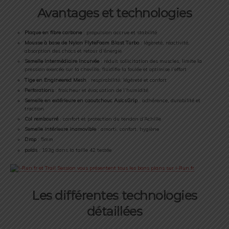
Avantages et technologies
Plaque en fibre carbone
: propulsion accrue et stabilité
Mousse à base de Nylon FlyteFoam Blast Turbo
: légèreté, réactivité,
absorption des chocs et retour d’énergie
Semelle intermédiaire incurvée
: réduit sollicitation des muscles, limite la
pression exercée sur la cheville, fluidifie la foulée et optimise l’effort
Tige en Engineered Mesh
: respirabilité, légèreté et confort
Perforations
: fraicheur et évacuation de l’humidité
Semelle en extérieure en caoutchouc AsicsGrip
: adhérence, durabilité et
traction
Col rembourré
: confort et protection du tendon d’Achille
Semelle intérieure inamovible
: amorti, confort, hygiène
Drop
: 5mm
poids
: 193g dans la taille 42 testée
Les différentes technologies
détaillées