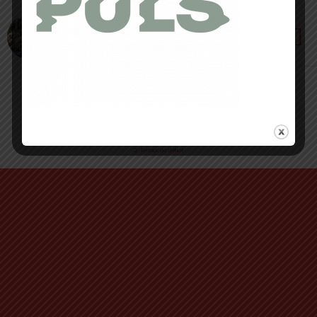
14 JUIN 2021 • PAR CÉDRIC MASIP
Golden Trail World Series : 1ère manche Olla
de Nuria 21,5km 1 940m d+
Retour au début