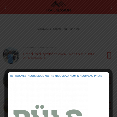
Marqueurs › Course Trail Running
9 SEPTEMBRE 2024 • PAR CELIA BERTIN
Grand Raid Pyrénées 2024 – Récit sur le Tour
du Néouvielle
30 SEPTEMBRE 2022 • PAR SÉBASTIEN RÉMOND
RETROUVEZ-NOUS SOUS NOTRE NOUVEAU NOM & NOUVEAU PROJET
X Trail Corrèze 2022 [ Race Report ] : la
Dordogne à vos pieds !
2 MAI 2022 • PAR NADIA JAS
Trail Elite Factory [ NEWS – MAJ le 04/06 ] : Asics
x i-Run.fr