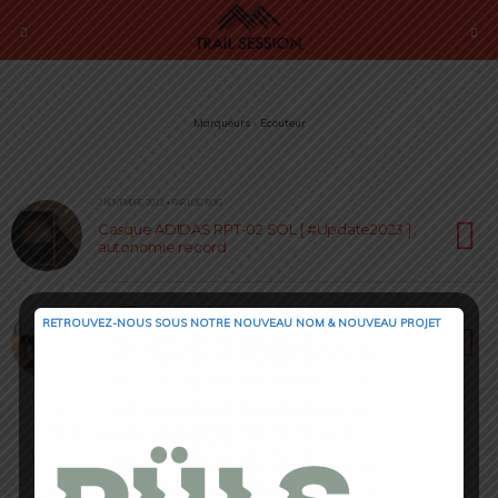
Marqueurs › Ecouteur
7 NOVEMBRE 2022 • PAR LOÏC ROIG
Casque ADIDAS RPT-02 SOL [ #Update2023 ] :
autonomie record
23 OCTOBRE 2021 • PAR ELODIE ROIG
RETROUVEZ-NOUS SOUS NOTRE NOUVEAU NOM & NOUVEAU PROJET
Aftershokz Openmove : Le dernier né des
casques à conduction osseuse