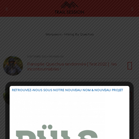
Marqueurs › Hiking By Quechua
8 SEPTEMBRE 2022 • PAR NADIA JAS
Panoplie Quechua randonnée [ Test 2022 ] : les
incontournables !
29 AOÛT 2022 • PAR ANASTASIIA MASIP
RETROUVEZ-NOUS SOUS NOTRE NOUVEAU NOM & NOUVEAU PROJET
Panoplie Quechua Eté [ Test 2022 ] : pour bien
randonner !