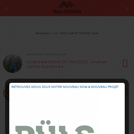
Marqueurs › L2 – Mid Layer & Thermal Layer
28 JANVIER 2023 • PAR ANASTASIIA MASIP
La Sportiva Winter 23 [ Test 2023 ] : couleurs,
confort & technicité
24 JUIN 2022 • PAR SÉBASTIEN RÉMOND
RETROUVEZ-NOUS SOUS NOTRE NOUVEAU NOM & NOUVEAU PROJET
Textile La Sportiva [ Test & Avis ] : pour un été
« à fleur de peau »