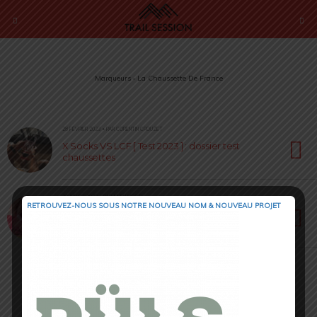
Marqueurs › La Chaussette De France
28 FÉVRIER 2023 • PAR CORENTIN CROUZET
X Socks VS LCF [ Test 2023 ] : dossier test
chaussettes
30 JUILLET 2022 • PAR JULIEN PICOT
RETROUVEZ-NOUS SOUS NOTRE NOUVEAU NOM & NOUVEAU PROJET
La Chaussette de France [ Test & Avis ] :
COCORICO !