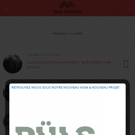
Marqueurs › Lumière
7 NOVEMBRE 2022 • PAR LOÏC ROIG
Go Lum IxLum [ Lancement ] : la frontale multi-
activité
25 OCTOBRE 2021 • PAR LOÏC ROIG
RETROUVEZ-NOUS SOUS NOTRE NOUVEAU NOM & NOUVEAU PROJET
Courir l’hiver en sécurité avec Nathan Sport [
article sponsorisé ]
26 JUILLET 2020 • PAR NOËLLIE ROUSSET
Led Lenser MH7 : Le haut de gamme à petit
prix !