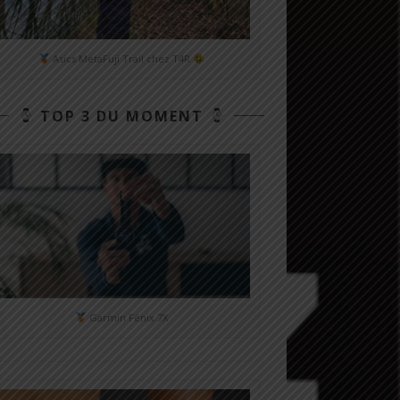
Asics MetaFuji Trail chez T4R
TOP 3 DU MOMENT
Garmin Fénix 7X