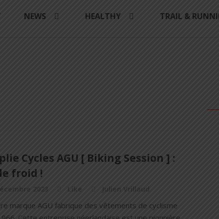
Y
NEWS
HEALTHY
TRAIL & RUNN
lie Cycles AGU [ Biking Session ] :
le froid !
décembre 2023
Like
Julien Vrillaud
bre marque AGU fabrique des vêtements de cyclisme
1966. Cette entreprise néerlandaise est une pionnière