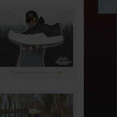
Arc'teryx Sylan GTX chez i-Run