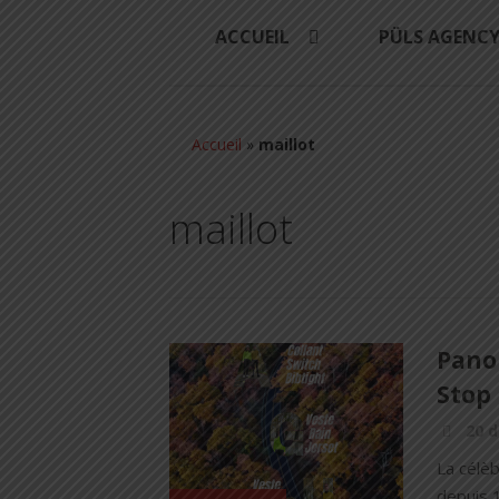
ACCUEIL
PÜLS AGENC
Accueil
»
maillot
maillot
Panop
Stop 
20 
La célè
depuis 