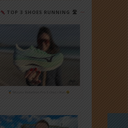
TOP 3 SHOES RUNNING 🛣
Mizuno Rebellion Pro 3 chez i-Run