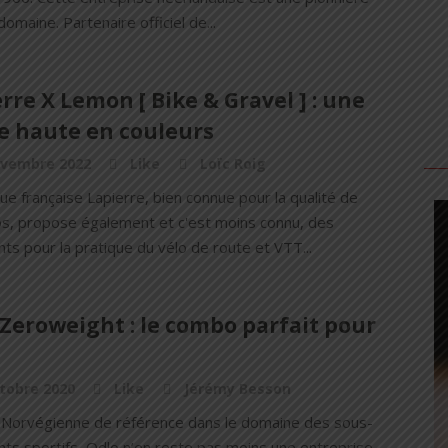
domaine. Partenaire officiel de...
rre X Lemon [ Bike & Gravel ] : une
e haute en couleurs
ovembre 2022
Like
Loïc Roig
e française Lapierre, bien connue pour la qualité de
os, propose également et c'est moins connu, des
s pour la pratique du vélo de route et VTT...
Zeroweight : le combo parfait pour
tobre 2020
Like
Jérémy Besson
Norvégienne de référence dans le domaine des sous-
ts sportifs, Odlo n’en reste pas moins une entreprise