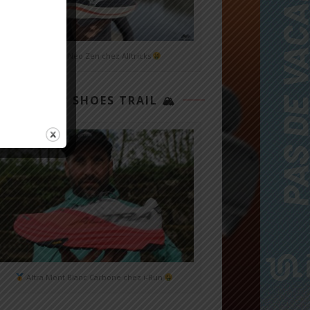
Mizuno Neo Zen chez Alltricks
TOP 3 SHOES TRAIL 🏔
Altra Mont Blanc Carbone chez i-Run