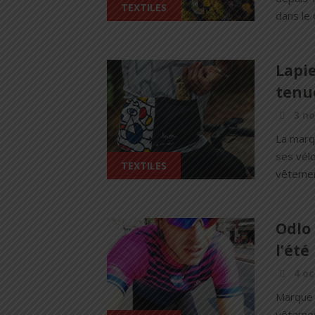
TEXTILES
dans le 
Lapie
tenu
3 n
La marqu
ses vél
TEXTILES
vêtement
Odlo 
l’été
4 oc
Marque 
vêtemen