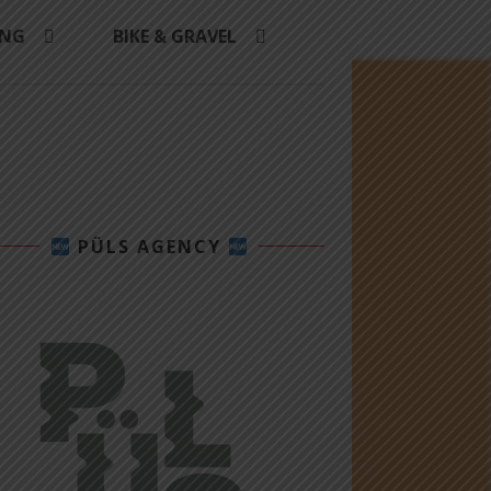
ING
BIKE & GRAVEL
PÜLS AGENCY