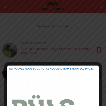
Marqueurs › Mizuno Jacket
1 FÉVRIER 2022 • PAR JULIEN PICOT
MIZUNO Thermal Charge et veste 20K : parfait
pour l’hiver !
14 JANVIER 2021 • PAR JULIEN PICOT
RETROUVEZ-NOUS SOUS NOTRE NOUVEAU NOM & NOUVEAU PROJET
Veste coupe-vent réfléchissante Mizuno : pour
être bien visible lors de vos sessions nocturnes
!