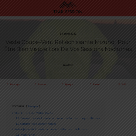
14 Janvier 2021
Veste Coupe-Vent Réfléchissante Mizuno : Pour
Être Bien Visible Lors De Vos Sessions Nocturnes
!
Julien Picot
Partager
Tweeter
Épingler
E-mail
SMS
Contenu
Masquer
1
VESTE REFLECT WIND JACKET
1.1
Présentation de la veste coupe-vent réfléchissante par Mizuno
1.2
Caractéristiques techniques
2
Test de Julien de la veste coupe-vent réfléchissante Mizuno
2.1
Respirante