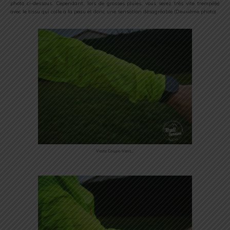
photo ci-dessous. Cependant, lors de grosses pluies, vous serez très vite trempé(e)
avec le tissu qui colle a la peau et donc une sensation désagréable (Deuxième photo).
Veste Coupe-Vent…