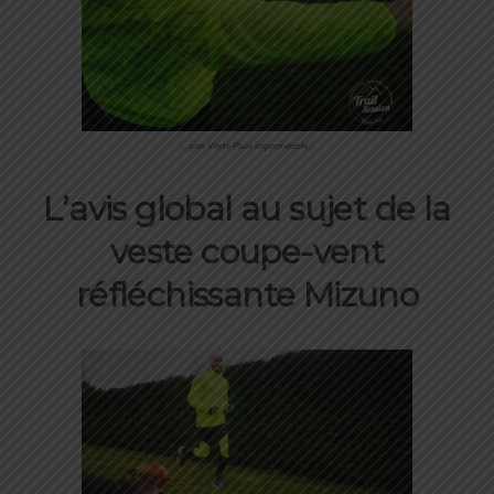
… pas Veste Pluie imperméable…
L’avis global au sujet de
la
veste coupe-vent
réfléchissante Mizuno