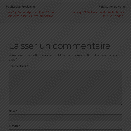
Publication Précédente
Publication Suivante
Au Top De L'équipement Pour Affronter Le
Vantage V2 De Polar : La Montre Multisport
Froid Avec Le Textile Hiver La Sportiva
Haut De Gamme
Laisser un commentaire
Votre adresse e-mail ne sera pas publiée.
Les champs obligatoires sont indiqués
avec
*
Commentaire
*
Nom
*
E-mail
*