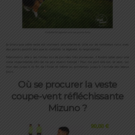
Visibilité & Légèreté sont ses points forts
Je dirais que cette veste est vraiment polyvalente et utile sur de nombreux runs, avec
des points positifs tels que la visibilité, la légèreté, la respirabilité.
Néanmoins, elle a ses limites lors de journées très pluvieuses, il faudra opter pour une
vraie imperméable afin de ne pas revenir trempé ! Pour ma part elle est, et sera, sur
mon dos jusqu’à la fin de l’hiver et même au printemps jusqu’à l’arrivée des beaux
jours.
Où se procurer la veste
coupe-vent réfléchissante
Mizuno ?