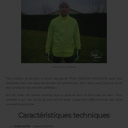
Présentation générale
Tout d’abord, je me joins à toute l’équipe de TRAIL SESSION MAGAZINE pour vous
souhaitez tous nos vœux de bonheur et sportifs pour 2021 mais avant tout la santé
pour pratiquer vos activités préférées !
Qui dit hiver, dit sorties running sous la pluie et dans le froid avec du vent ! Pour
remédier à ça, rien de tel qu’une bonne veste coupe-vent réfléchissante pour faire
une séance optimale.
Caractéristiques techniques
Impermalite
: imperméabilité