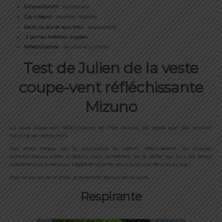
DinamotionFit
: ajustement
Zip intégral
: aération réglable
Mesh au dos et sous bras
: respirabilité
2 poches latérales zippées
Réfléchissante
: sécurité et visibilité
Test de Julien de la veste
coupe-vent réfléchissante
Mizuno
La veste coupe-vent réfléchissante de chez Mizuno est idéale pour des sessions
running par temps frais.
Son atout majeur est la polyvalence de celle-ci. Effectivement, les diverses
caractéristiques citées ci-dessus nous permettent de la porter par tous les temps
automnaux ou hivernaux. Légère et voyante, elle assure une sécurité au top !
Pour ce qui est de la pluie, je reviendrai dessus par la suite.
Respirante