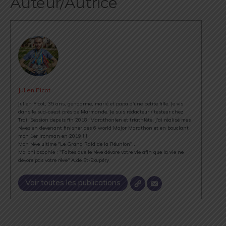
Auteur/Autrice
Julien Picot
Julien Picot, 35 ans, gendarme, marié et papa d'une petite fille. Je vis
dans le sud-ouest près de Marmande. Je suis rédacteur / testeur chez
Trail Session depuis fin 2018. Marathonien et triathlète, j'ai réalisé mes
rêves en devenant finisher des 6 world Major Marathon et en bouclant
mon 1er Ironman en 2019 !!!
Mon rêve ultime "Le Grand Raid de la Réunion"...
Ma philosophie : "Faites que le rêve dévore votre vie afin que la vie ne
dévore pas votre rêve" A.de St-Exupéry
Voir toutes les publications