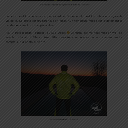
Une couleur jaune fluo pour un max de visibilité
Le point positif de cette veste que j’ai validé dès le début, c’est la couleur et sa grande
visibilité. La photo est un peu floue en mode nuit tombante mais c’est exactement le
rendu de celle-ci dans la pénombre.
P.S : A noté le beau « sunset » du Sud-Ouest
Le rendu est moindre mais en vrai, ça
envoie du lourd !!! Elle est très réfléchissante comme vous pouvez vous en rendre
compte sur la photo suivante.
Visibilité MAXIMALE la nuit