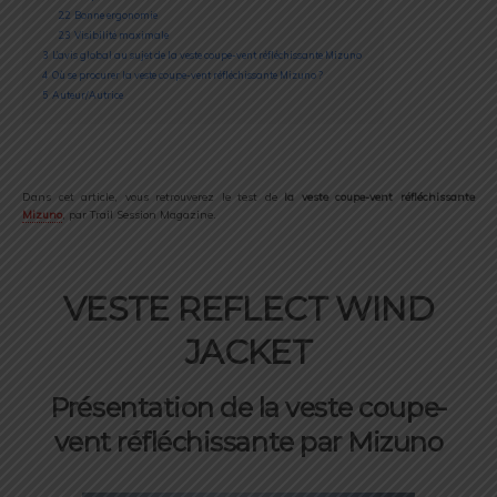
2.2
Bonne ergonomie
2.3
Visibilité maximale
3
L’avis global au sujet de la veste coupe-vent réfléchissante Mizuno
4
Où se procurer la veste coupe-vent réfléchissante Mizuno ?
5
Auteur/Autrice
Dans cet article, vous retrouverez le test de
la veste coupe-vent réfléchissante
Mizuno
, par Trail Session Magazine.
VESTE REFLECT WIND
JACKET
Présentation de la veste coupe-
vent réfléchissante par Mizuno