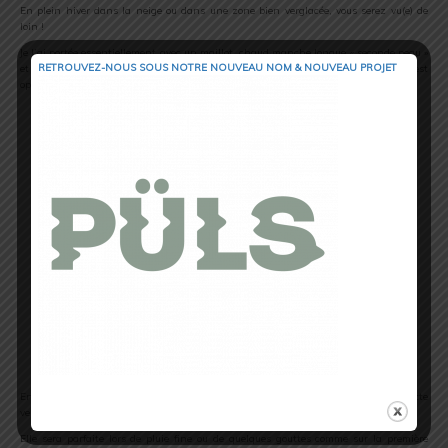
En plein hiver dans la neige ou dans une zone bien verglacée, vous serez vu(e) de
loin !
Je l’ai portée essentiellement avec un maillot chaud manche longue « seconde peau »
RETROUVEZ-NOUS SOUS NOTRE NOUVEAU NOM & NOUVEAU PROJET
et c’était parfait ! Le froid est bien stoppé ainsi que le vent, l’effet recherché est
optimal.
Stoppe bien le froid
En ce qui concerne la partie « imperméabilité » et la technologie « impermalite », cette
veste Mizuno reste un coupe-vent.
Elle sera parfaite lors de pluie fine ou de quelques gouttes comme sur la première