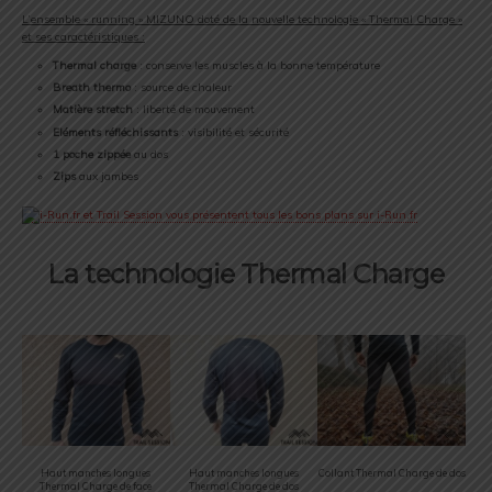
L’ensemble « running » MIZUNO doté de la nouvelle technologie « Thermal Charge »
et ses caractéristiques :
Thermal charge
: conserve les muscles à la bonne température
Breath thermo
: source de chaleur
Matière stretch
: liberté de mouvement
Eléments réfléchissants
: visibilité et sécurité
1 poche
zippée
au dos
Zips
aux jambes
La technologie Thermal Charge
Haut manches longues
Haut manches longues
Collant Thermal Charge de dos
Thermal Charge de face
Thermal Charge de dos