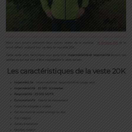
Nous vous avions présenté deux autres vestes de la marque :
la Endura 20k
et la
wind reflect, aujourd’hui, ce sera la nouvelle 20K.
Cette veste ultra technique vous garantira
imperméabilité et respirabilité
durant vos
sorties ce qui est loin d’être négligeable à cette saison.
Les caractéristiques de la veste 20K
ImperméaLite
: imperméabilité, respirabilité et coupe vent
Imperméabilité
:
20 000 Schmerber
Respirabilité : 25 000 MVTR
DynamotionFit
: liberté de mouvement
Capuche adaptée à visière
Col montant et ourlet allongé au dos
Zip intégral
Zones d’aération
Matière stretch