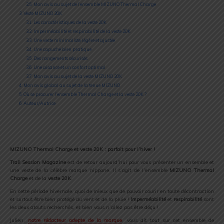
2.5
Mon avis au sujet de l’ensemble MIZUNO Thermal Charge
3
Veste MIZUNO 20K
3.1
Les caractéristiques de la veste 20K
3.2
Imperméabilité et respirabilité de la veste 20K
3.3
Une veste minimaliste, légère et ajustée
3.4
Une capuche bien pratique
3.5
Des rangements sécurisés
3.6
Une aisance et un confort optimal
3.7
Mon avis au sujet de la veste MIZUNO 20K
4
Mon avis global au sujet de la tenue MIZUNO
5
Où se procurer l’ensemble Thermal Charge et la veste 20K ?
6
Auteur/Autrice
MIZUNO Thermal Charge et veste 20K : parfait pour l’hiver !
Trail Session Magazine
est de retour aujourd’hui pour vous présenter un ensemble et
une veste de la célèbre marque nippone. Il s’agit de l’ensemble
MIZUNO Thermal
Charge
et de la
veste 20K
.
En cette période hivernale, quoi de mieux que de pouvoir courir en toute décontraction
et surtout être bien protégé du vent et de la pluie !
Imperméabilité
et
respirabilité
sont
les deux atouts recherchés, et bien vous n’allez pas être déçu !
Julien,
notre rédacteur adepte de la marque
, vous dit tout sur cet ensemble de