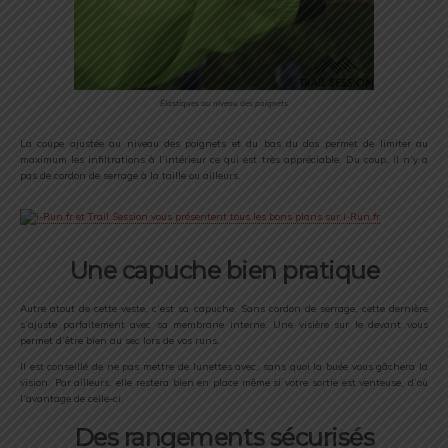
Élastiques au niveau des poignets
La coupe ajustée au niveau des poignets et du bas du dos permet de limiter au
maximum les infiltrations à l’intérieur ce qui est très appréciable. Du coup, il n’y a
pas de cordon de serrage à la taille ou ailleurs.
Une capuche bien pratique
Autre atout de cette veste, c’est sa capuche. Sans cordon de serrage, cette dernière
s’ajuste parfaitement avec sa membrane interne. Une visière sur le devant vous
permet d’être bien au sec lors de vos runs.
Il est conseillé de ne pas mettre de lunettes avec, sans quoi la buée vous gâchera la
vision. Par ailleurs, elle restera bien en place même si votre sortie est venteuse, d’où
l’avantage de celle-ci.
Des rangements sécurisés