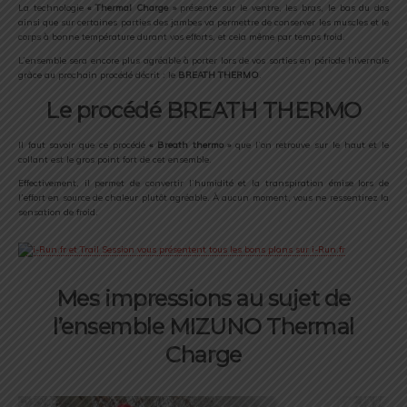
La technologie
« Thermal Charge »
présente sur le ventre, les bras, le bas du dos
ainsi que sur certaines parties des jambes va permettre de conserver les muscles et le
corps à bonne température durant vos efforts, et cela même par temps froid.
L’ensemble sera encore plus agréable à porter lors de vos sorties en période hivernale
grâce au prochain procédé décrit : le
BREATH THERMO
.
Le procédé BREATH THERMO
Il faut savoir que ce procédé
« Breath thermo »
que l’on retrouve sur le haut et le
collant est le gros point fort de cet ensemble.
Effectivement, il permet de convertir l’humidité et la transpiration émise lors de
l’effort en source de chaleur plutôt agréable. À aucun moment, vous ne ressentirez la
sensation de froid.
Mes impressions au sujet de
l’ensemble MIZUNO Thermal
Charge