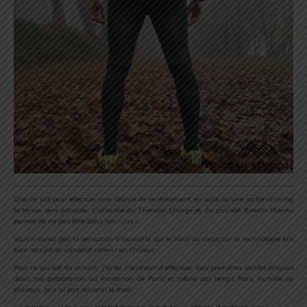
Que ce soit pour effectuer une séance de renforcement en salle ou une sortie running
la tenue sera adaptée. L’alliance du Thermal Charge et du procédé Breath thermo
permet de ne pas être dans son « jus ».
Vous n’aurez pas la sensation d’humidité sur le haut du corps car la technologie fait
bien son job et convertit celle-ci en chaleur.
Pour ce qui est du collant, j’ai eu l’occasion d’effectuer mes premières sorties longues
dans ma préparation au marathon de Paris et même par temps frais, humide ou
pluvieux, je n’ai pas ressenti le froid.