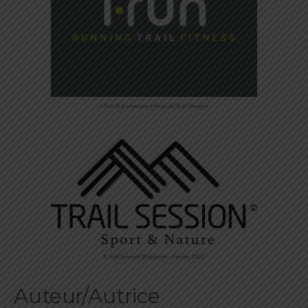
i-Run.fr partenaire officiel de Trail Session
©Trail Session Magazine – Février 2022
Auteur/Autrice