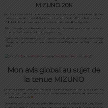
MIZUNO 20K
Je suis plus que satisfait de cette veste, comme je le marquais précédemment, je n’en
avais pas avec ces caractéristiques surtout au niveau de l’étanchéité donc c’est un
réel plaisir de courir avec depuis décembre dans des conditions dégradées.
Elle m’accompagne actuellement dans mes entrainements pour ma préparation au
marathon de Paris et je ne la quitte guère souvent.
Que ce soit l’imperméabilité ou la respirabilité, elle répond très positivement à mes
attentes. A savoir qu’en ce moment ,elle est soldée 136€ au lieu de 170€ : une belle
affaire.
Mon avis global au sujet de
la tenue MIZUNO
La tenue Thermal Charge est très agréable à porter que ce soit pour faire du sport en
salle ou pour courir, à savoir que ce modèle existe en féminin également et, est
actuellement en solde
Une tenue de qualité donc qui pourra être porter tout au long de l’hiver jusqu’à la mi
saison. La veste 20K quant à elle vous suivra partout et toute l’année, on n’est