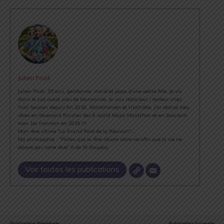
Julien Picot
Julien Picot, 35 ans, gendarme, marié et papa d'une petite fille. Je vis
dans le sud-ouest près de Marmande. Je suis rédacteur / testeur chez
Trail Session depuis fin 2018. Marathonien et triathlète, j'ai réalisé mes
rêves en devenant finisher des 6 world Major Marathon et en bouclant
mon 1er Ironman en 2019 !!!
Mon rêve ultime "Le Grand Raid de la Réunion"...
Ma philosophie : "Faites que le rêve dévore votre vie afin que la vie ne
dévore pas votre rêve" A.de St-Exupéry
Voir toutes les publications
Publication Précédente
Publication Suivante