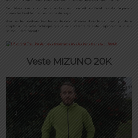
Au contraire, les cuisses restent bien au chaud sous l’effet du Breath thermo.
Seul bémol pour le haut manches longues, il ne fait pas l’effet de « double peau »
comme les haut techniques proche du corps.
Avec les températures très froides du début d’année dans le sud ouest, j’ai du le
coupler à une veste technique que je vous présente de suite. Cependant à la mi-
saison, il sera parfait !
Veste MIZUNO 20K