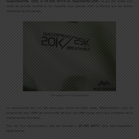
imperméabilité
(
20K
) et
25 000 MVTR en respirabilité (25K)
ce qui fait d’elle une
veste de grande qualité et sur laquelle vous pouvez avoir confiance lors de sorties
venteuses et pluvieuses.
20K waterproof / 25k breathable
La respirabilité est l’un des deux gros atouts de cette veste. Effectivement, vous ne
ressentirez pas l’effet de surchauffe, de plus son effet coupe-vent vous protégera de la
meilleure des manières.
Pour les fins connaisseurs, elle est évaluée a
25 000 MRTV
donc techniquement
performante.