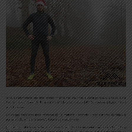
Je vais commencer par une chose importante pour moi quand je reçois le colis, c’est
l’esthétisme du produit. Pour cet ensemble, c’est du positif ! De couleur gris/noir, il est
plutôt classe.
En ce qui concerne mon ressenti de la matière « stretch », elle est très agréable à
porter et elle offre une grande liberté de mouvements.
J’ai pour habitude de porter un cuissard court lors de mes runs, mais ce collant long
ne m’a nullement gêné dans mes sorties. Bien au contraire, il m’a bien protégé du