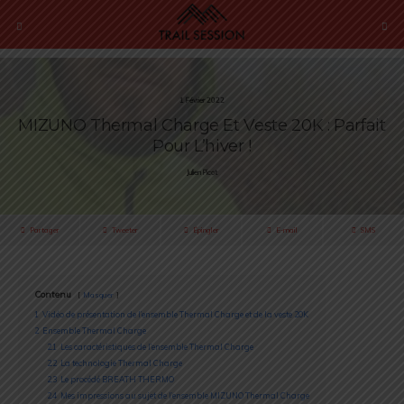
1 Février 2022
MIZUNO Thermal Charge Et Veste 20K : Parfait
Pour L’hiver !
Julien Picot
Partager
Tweeter
Épingler
E-mail
SMS
Contenu
Masquer
1
Vidéo de présentation de l’ensemble Thermal Charge et de la veste 20K
2
Ensemble Thermal Charge
2.1
Les caractéristiques de l’ensemble Thermal Charge
2.2
La technologie Thermal Charge
2.3
Le procédé BREATH THERMO
2.4
Mes impressions au sujet de l’ensemble MIZUNO Thermal Charge