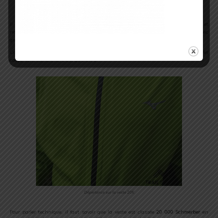
La technologie ImperméaLite permet la déperlance de la pluie
Il m’aura fallu de nombreuses années avant d’avoir enfin une veste imperméable et
ne plus me tremper ! La technologie
ImperméaLite
permet réellement de rester au sec
grâce à une déperlance optimale.
Cette technologie offre une respirabilité, une imperméabilité mais a également l’effet
coupe-vent recherché, c’est du 3 en 1.
Déperlance sur la veste 20K
Pour parler technique, il faut savoir que la veste est classée
20 000 Schmerber
en