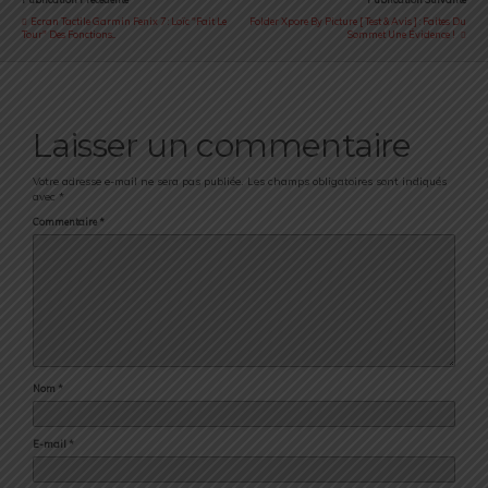
Ecran Tactile Garmin Fenix 7 : Loïc "fait Le
Folder Xpore By Picture [ Test & Avis ] : Faites Du
Tour" Des Fonctions...
Sommet Une Évidence !
Laisser un commentaire
Votre adresse e-mail ne sera pas publiée.
Les champs obligatoires sont indiqués
avec
*
Commentaire
*
Nom
*
E-mail
*