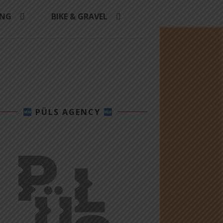
ING
BIKE & GRAVEL
PÜLS AGENCY