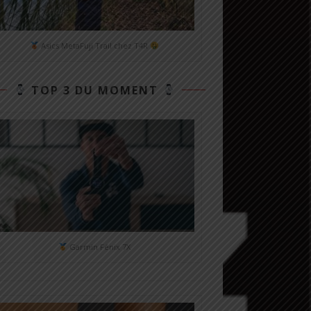
Asics MetaFuji Trail chez T4R
TOP 3 DU MOMENT
Garmin Fénix 7X