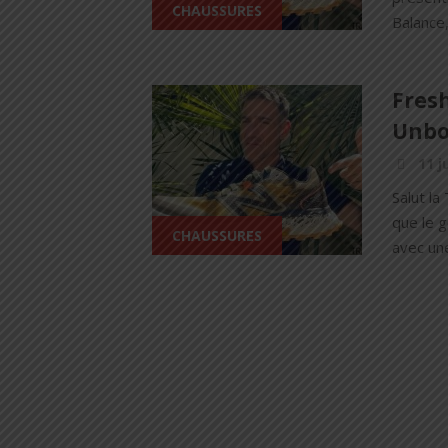
CHAUSSURES
Balance,
Fres
Unbox
11 j
Salut la
que le 
CHAUSSURES
avec une