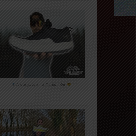
Arc'teryx Sylan GTX chez i-Run