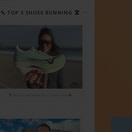
TOP 3 SHOES RUNNING 🛣
Mizuno Rebellion Pro 3 chez i-Run