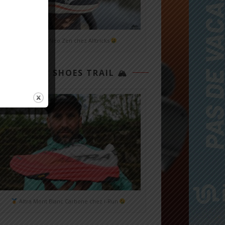
Mizuno Neo Zen chez Alltricks
TOP 3 SHOES TRAIL 🏔
Altra Mont Blanc Carbone chez i-Run