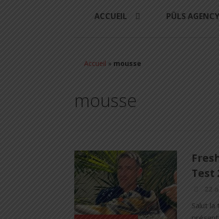
ACCUEIL
PÜLS AGENC
Accueil
»
mousse
mousse
Fres
Test 
22 a
Salut la
présent