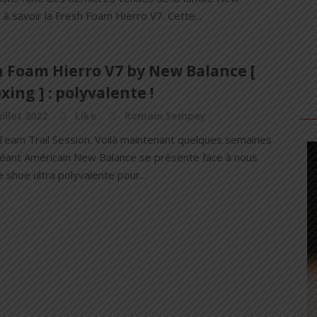
 à savoir la Fresh Foam Hierro V7. Cette...
h Foam Hierro V7 by New Balance [
ing ] : polyvalente !
uillet 2022
Like
Romain Sempey
 Team Trail Session. Voilà maintenant quelques semaines
géant Américain New Balance se présente face à nous
 shoe ultra polyvalente pour...