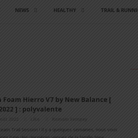
Y
NEWS
HEALTHY
TRAIL & RUNN
h Foam Hierro V7 by New Balance [
2022 ] : polyvalente
oût 2022
Like
Romain Sempey
 team Trail Session ! Il y a quelques semaines, nous vous
ions l'une des dernières venues de la famille New