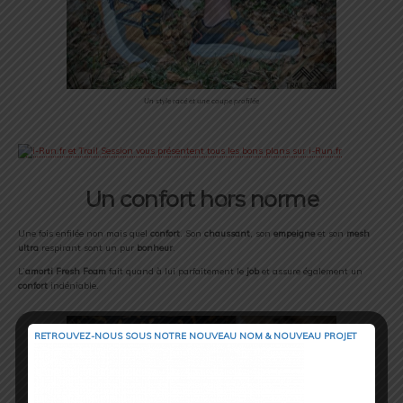
Un style racé et une coupe profilée
Un confort hors norme
Une fois enfilée non mais quel
confort
. Son
chaussant
, son
empeigne
et son
mesh
ultra
respirant sont un pur
bonheur
.
L’
amorti Fresh Foam
fait quand à lui parfaitement le
job
et assure également un
confort
indéniable.
RETROUVEZ-NOUS SOUS NOTRE NOUVEAU NOM & NOUVEAU PROJET