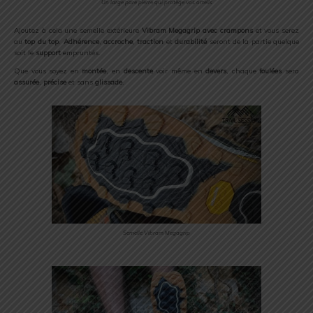
Un large pare pierre qui protège vos orteils
Ajoutez à cela une semelle extérieure
Vibram Megagrip avec crampons
et vous serez
au
top du top
.
Adhérence
,
accroche
,
traction
et
durabilité
seront de la partie quelque
soit le
support
empruntés.
Que vous soyez en
montée
, en
descente
voir même en
devers
, chaque
foulées
sera
assurée
,
précise
et sans
glissade
.
Semelle Vibram Megagrip