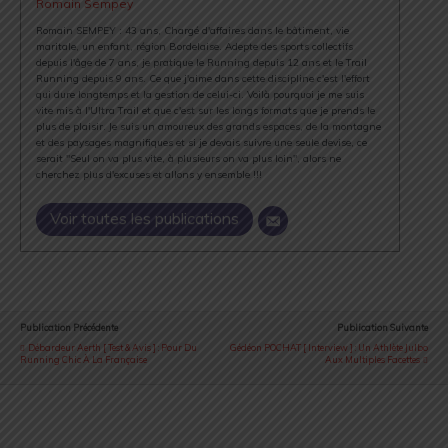
Romain Sempey
Romain SEMPEY : 43 ans, Chargé d'affaires dans le bâtiment, vie
maritale, un enfant, région Bordelaise. Adepte des sports collectifs
depuis l'âge de 7 ans, je pratique le Running depuis 12 ans et le Trail
Running depuis 9 ans. Ce que j'aime dans cette discipline c'est l'effort
qui dure longtemps et la gestion de celui-ci. Voilà pourquoi je me suis
vite mis à l'Ultra Trail et que c'est sur les longs formats que je prends le
plus de plaisir. Je suis un amoureux des grands espaces, de la montagne
et des paysages magnifiques et si je devais suivre une seule devise, ce
serait "Seul on va plus vite, à plusieurs on va plus loin", alors ne
cherchez plus d'excuses et allons y ensemble !!!
Voir toutes les publications
Publication Précédente
Publication Suivante
Débardeur Aerth [ Test & Avis ] : Pour Du
Gédéon POCHAT [ Interview ] : Un Athlète Julbo
Running Chic À La Française
Aux Multiples Facettes