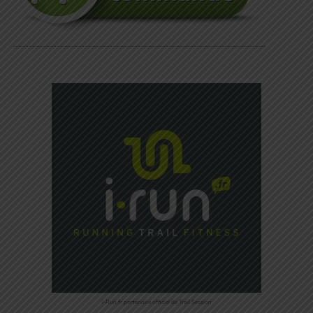
i-Run.fr partenaire officiel de Trail Session