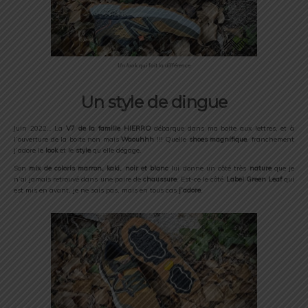
Un look qui fait la différence
Un style de dingue
Juin 2022… La
V7 de la famille HIERRO
débarque dans ma boite aux lettres, et à
l’ouverture de la boite non mais
Waouhhh
!!! Quelle
shoes magnifique
, franchement
j’adore le
look
et le
style
qu’elle dégage.
Son
mix de coloris marron, kaki, noir et blanc
lui donne un côté très
nature
que je
n’ai jamais retrouvé dans une paire de
chaussure
. Est-ce le côté
Label Green Leaf
qui
est mis en avant, je ne sais pas, mais en tous cas
j’adore
.