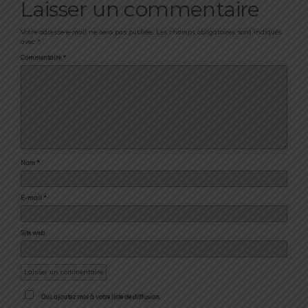
Laisser un commentaire
Votre adresse e-mail ne sera pas publiée.
Les champs obligatoires sont indiqués
avec
*
Commentaire
*
Nom
*
E-mail
*
Site web
Oui, ajoutez moi à votre liste de diffusion.