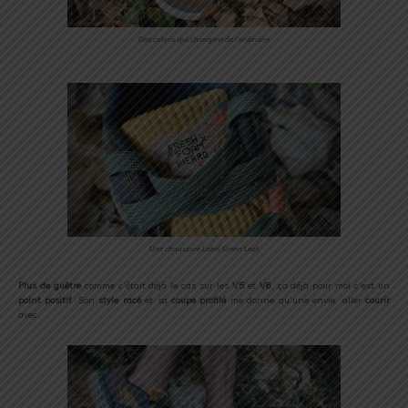
Des coloris qui changent de l’ordinaire
Une chaussure Label Green Leaf
Plus de guêtre
comme c’était déjà le cas sur les
V5
et
V6
, ça déjà pour moi c’est un
point positif
. Son
style racé
et sa
coupe profilé
me donne qu’une envie, aller
courir
avec.