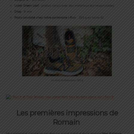
Label Green Leaf
: produit conçu avec des matériaux éco-responsables
Drop
: 8 mm
Poids constaté chez notre partenaire i-Run
: 285 g en taille 42
Un drop de 8mm pour 285 g
Les premières impressions de
Romain
Me concernant j’avoue ne pas être un grand habitué de la marque
New Balance
.