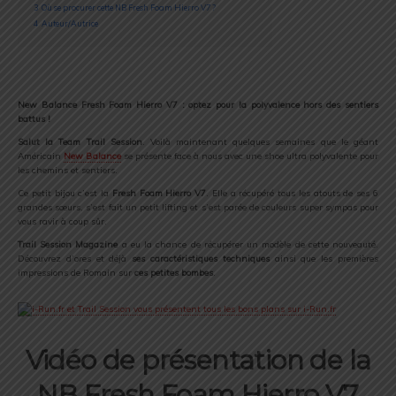
3
Où se procurer cette NB Fresh Foam Hierro V7 ?
4
Auteur/Autrice
New Balance Fresh Foam Hierro V7 : optez pour la polyvalence hors des sentiers
battus !
Salut la Team Trail Session
. Voilà maintenant quelques semaines que le géant
Américain
New Balance
se présente face à nous avec une shoe ultra polyvalente pour
les chemins et sentiers.
Ce petit bijou c’est la
Fresh Foam Hierro V7
. Elle a récupéré tous les atouts de ses 6
grandes sœurs, s’est fait un petit lifting et s’est parée de couleurs super sympas pour
vous ravir à coup sûr.
Trail Session Magazine
a eu la chance de récupérer un modèle de cette nouveauté.
Découvrez d’ores et déjà
ses caractéristiques techniques
ainsi que les premières
impressions de Romain sur
ces petites bombes
.
Vidéo de présentation de la
NB Fresh Foam Hierro V7