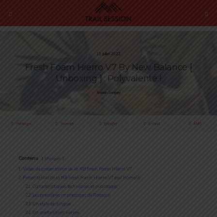
11 Juillet 2022
Fresh Foam Hierro V7 By New Balance [
Unboxing ] : Polyvalente !
Romain Sempey
Partager
Tweeter
Épingler
E-mail
SMS
Contenu
Masquer
1
Vidéo de présentation de la NB Fresh Foam Hierro V7
2
Présentation de la NB Fresh Foam Hierro V7 par Romain
2.1
Caractéristiques techniques et avantages
2.2
Les premières impressions de Romain
2.3
Un style de dingue
2.4
Un confort hors norme