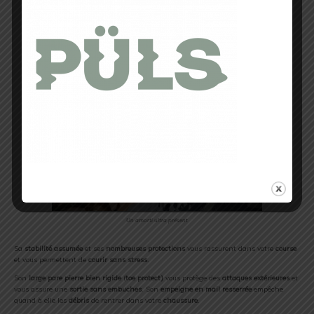
Amorti Fresh Foam
Un amorti ultra présent
Sa
stabilité assumée
et ses
nombreuses protections
vous rassurent dans votre
course
et vous permettent de
courir sans stress
.
Son
large pare pierre bien rigide
(
toe protect)
vous protège des
attaques extérieures
et
vous assure une
sortie sans embuches
. Son
empeigne en mail
resserrée
empêche
quand à elle les
débris
de rentrer dans votre
chaussure
.