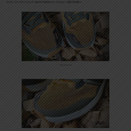
Votre run est assuré
sans tracas
en totale
« zénitude »
.
Toe Protect