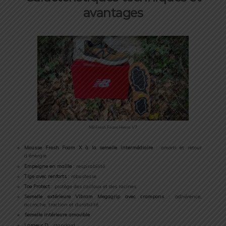
avantages
NB Fresh Foam Hierro V7
Mousse Fresh Foam X à la semelle intermédiaire
: amorti et retour
d’énergie
Empeigne en maille
: respirabilité
Tige avec renforts
: robustesse
Toe Protect
: protège des cailloux et des racines
Semelle extérieure Vibram Megagrip avec crampons
: adhérence,
accroche, traction et durabilité
Semelle intérieure amovible
Largeur D
: standard