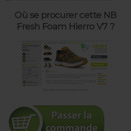
Où se procurer cette
NB
Fresh Foam Hierro V7
?
Disponible chez notre partenaire i-Run.fr