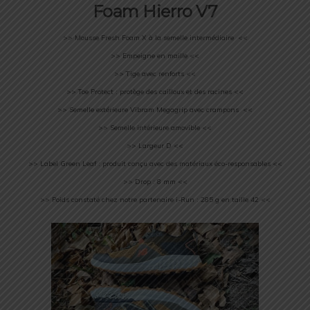
Foam Hierro V7
>> Mousse Fresh Foam X à la semelle intermédiaire <<
>> Empeigne en maille <<
>> Tige avec renforts <<
>> Toe Protect : protège des cailloux et des racines <<
>> Semelle extérieure Vibram Megagrip avec crampons <<
>> Semelle intérieure amovible <<
>> Largeur D <<
>> Label Green Leaf : produit conçu avec des matériaux éco-responsables <<
>> Drop : 8 mm <<
>> Poids constaté chez notre partenaire i-Run : 285 g en taille 42 <<