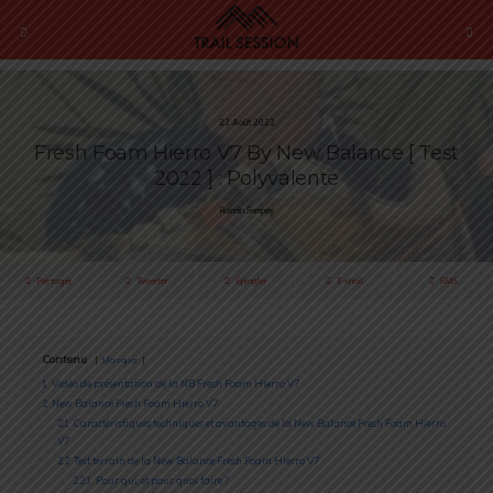
22 Août 2022
Fresh Foam Hierro V7 By New Balance [ Test
2022 ] : Polyvalente
Romain Sempey
Partager
Tweeter
Épingler
E-mail
SMS
Contenu
Masquer
1
Vidéo de présentation de la NB Fresh Foam Hierro V7
2
New Balance Fresh Foam Hierro V7
2.1
Caractéristiques techniques et avantages de la New Balance Fresh Foam Hierro
V7
2.2
Test terrain de la New Balance Fresh Foam Hierro V7
2.2.1
Pour qui, et pour quoi faire ?