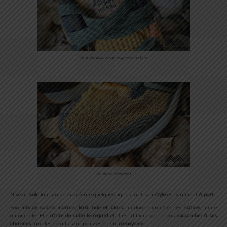
Une chaussure qui respire la nature
Un mesh respirant
Niveau
look
, là il y a de quoi écrire quelques lignes tant son
style
est vraiment
à part
.
Son
mix de coloris marron, kaki, noir et blanc
lui donne un côté très
nature
, limite
automnale. Elle
attire de suite le regard
et il est difficile de ne pas
succomber à ses
charmes
tant les détails sont poussés à leur
paroxysme
.