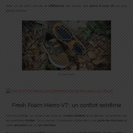
Avec un tel parti pris de se
différencier
des autres, elle
plaira à coup sûr
au plus
grand nombre.
Un style à part
Fresh Foam Hierro V7 : un confort extrême
Une fois enfilée, on ressent de suite un
confort extrême
et ce dernier se confirme dès
les premières
foulées
. On a comme l’impression d’être dans une
paire de chausson
et
cette
sensation
est un
pur bonheur
.
Pour arriver à un tel
confort,
la marque a utilisé un
mesh respirant
,
souple
et
aéré
qui