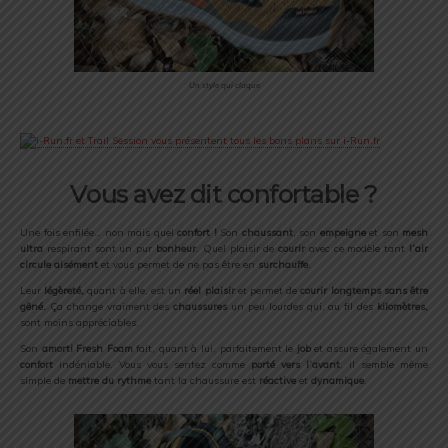
Un style qui claque
Vous avez dit confortable ?
Une fois enfilée… non mais quel
confort !
Son
chaussant
, son
empeigne
et son
mesh
ultra
respirant sont un pur
bonheur
. Quel plaisir de
courir
avec ce modèle tant
l’air
circule aisément
et vous permet de ne pas être en
surchauffe
.
Leur
légèreté,
quant à elle, est un
réel plaisir
et permet de
courir longtemps sans être
gêné.
Ça change vraiment des
chaussures
un peu lourdes qui, au fil des
kilomètres,
sont moins appréciables.
Son
amorti Fresh Foam
fait, quant à lui, parfaitement le
job
et assure également un
confort
indéniable. Vous vous sentez comme
porté vers l’avant
, il semble même
simple de
mettre du rythme
tant la chaussure est
réactive
et
dynamique
.