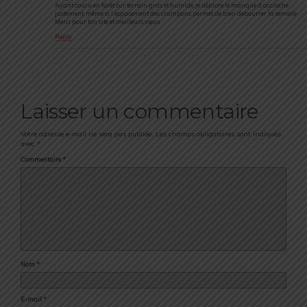
Ayant couru en forêt sur terrain gras et humide, je déplore le manque d accroche
justement, même si l espacement des crampons permet de bien debourrer la semelle
Merci pour ton site et meilleurs vœux
Reply
Laisser un commentaire
Votre adresse e-mail ne sera pas publiée.
Les champs obligatoires sont indiqués
avec
*
Commentaire
*
Nom
*
E-mail
*