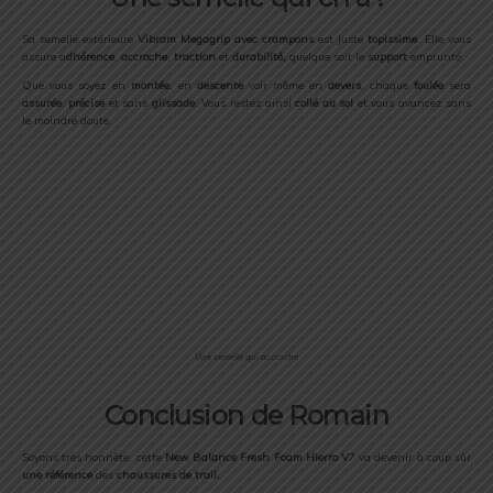
Sa semelle extérieure
Vibram Megagrip avec crampons
est juste
topissime
. Elle vous
assure a
dhérence
,
accroche
,
traction
et
durabilité,
quelque soit le
support
emprunté.
Que vous soyez en
montée
, en
descente
voir même en
devers
, chaque
foulée
sera
assurée
,
précise
et sans
glissade
. Vous restez ainsi
collé au sol
et vous avancez sans
le moindre doute.
Une semelle qui accroche
Conclusion de Romain
Soyons très honnête, cette
New Balance Fresh Foam Hierro V
7 va devenir à coup sûr
une référence
des
chaussures de trail.