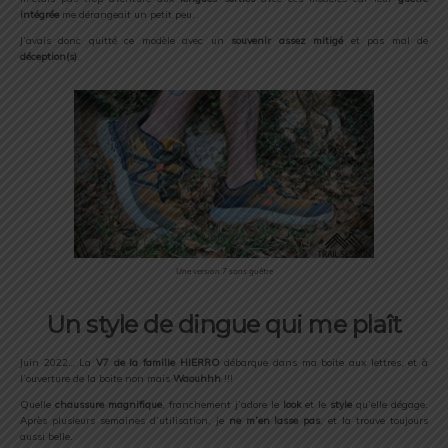
intégrée
me dérangeait un petit peu.
J’avais donc quitté ce modèle avec un
souvenir assez mitigé
et pas mal de
déception(s)
.
Une version 7 sans guêtre
Un style de dingue qui me plaît
Juin 2022… La
V7 de la famille HIERRO
débarque dans ma boite aux lettres, et à
l’ouverture de la boite non mais
Waouhhh
!!!
Quelle
chaussure magnifique
, franchement j’adore le
look
et le
style
qu’elle dégage.
Après plusieurs semaines d’utilisation, je
ne m’en lasse pas
, et la trouve toujours
aussi belle.