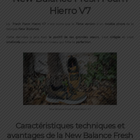
Hierro V7
La
Fresh Foam Hierro V7
n’est autre que la
7ème version
d’un
modèle phare
de la
marque
New Balance.
Cette dernière a pris tout
le positif de ses grandes
sœurs
, s’est
allégée
et s’est
améliorée
pour atteindre un niveau qui frôle la
perfection
.
New Balance Fresh Foam Hierro V7
Caractéristiques techniques et
avantages
de la New Balance Fresh