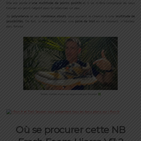
Elle est parée d’
une multitude de points positifs
et il va m’être compliqué de vous
trouver un point négatif pour la rabaisser un peu.
Sa
polyvalence
et ses
nombreux atouts
vous ouvrent le chemin à une
multitude de
possibilités
. De fait, si vous recherchez une
paire
de trail
en ce moment, n’hésitez
pas, foncez.
Testée, validée et plus qu’approuvée par Romain
Où se procurer cette
NB