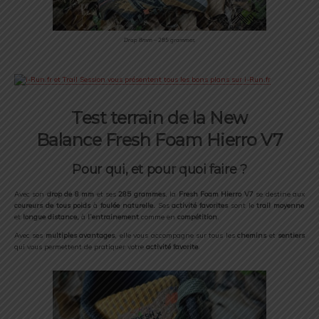
Drop 8mm – 285 grammes
Test terrain de la New
Balance Fresh Foam Hierro V7
Pour qui, et pour quoi faire ?
Avec son
drop de
8 mm
et ses
285 grammes
, la
Fresh Foam Hierro V7
se destine aux
coureurs de tous poids
à
foulée naturelle.
Ses
activité favorites
sont le
trail moyenne
et
longue distance,
à
l’entrainement
comme en
compétition
.
Avec ses
multiples avantages
, elle vous accompagne sur tous les
chemins
et
sentiers
qui vous permettent de pratiquer votre
activité favorite
.