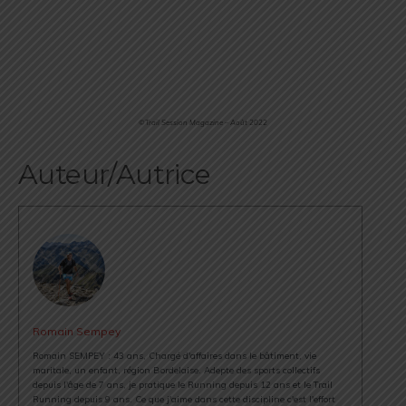
©Trail Session Magazine – Août 2022
Auteur/Autrice
Romain Sempey
Romain SEMPEY : 43 ans, Chargé d'affaires dans le bâtiment, vie
maritale, un enfant, région Bordelaise. Adepte des sports collectifs
depuis l'âge de 7 ans, je pratique le Running depuis 12 ans et le Trail
Running depuis 9 ans. Ce que j'aime dans cette discipline c'est l'effort