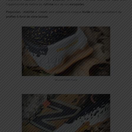
l’opportunité de mettre du
rythme
lors de vos
escapades
.
Propulsion
, s
tabilité
et a
morti
sont présents à chaque
foulée
et vous permettent de
profiter à fond de votre balade
.
Mousse Fresh Foam