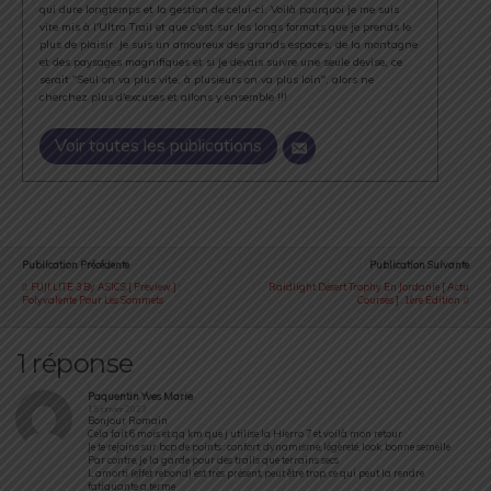
qui dure longtemps et la gestion de celui-ci. Voilà pourquoi je me suis
vite mis à l'Ultra Trail et que c'est sur les longs formats que je prends le
plus de plaisir. Je suis un amoureux des grands espaces, de la montagne
et des paysages magnifiques et si je devais suivre une seule devise, ce
serait "Seul on va plus vite, à plusieurs on va plus loin", alors ne
cherchez plus d'excuses et allons y ensemble !!!
Voir toutes les publications
Publication Précédente
Publication Suivante
FUJI LITE 3 By ASICS [ Preview ] :
Raidlight Désert Trophy En Jordanie [ Actu
Polyvalente Pour Les Sommets
Courses ] : 1ère Édition
1 réponse
Paquentin Yves Marie
15 janvier 2023
Bonjour Romain
Cela fait 6 mois et qq km que j utilise la Hierro 7 et voilà mon retour
Je te rejoins sur bcp de points : confort, dynamisme, légèreté, look, bonne semelle
Par contre, je la garde pour des trails que terrains secs
L amorti (effet rebond) est très présent, peut être trop, ce qui peut la rendre
fatiguante a terme