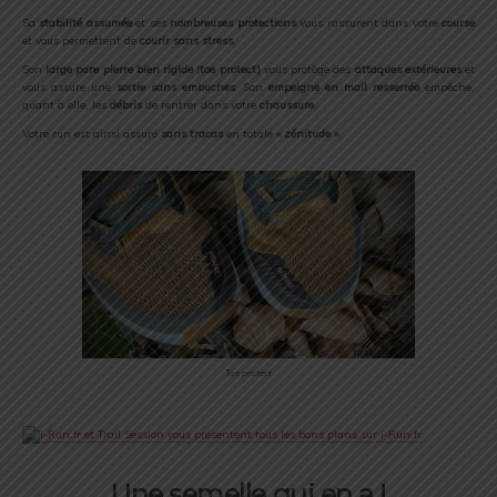
Sa
stabilité assumée
et ses
nombreuses protections
vous rassurent dans votre
course
et vous permettent de
courir sans stress
.
Son
large pare pierre bien rigide
(
toe protect)
vous protège des
attaques extérieures
et
vous assure une
sortie sans embuches
. Son
empeigne en mail
resserrée
empêche,
quant à elle, les
débris
de rentrer dans votre
chaussure
.
Votre run est ainsi assuré
sans tracas
en totale
« zénitude »
.
Toe protect
Une semelle qui en a !