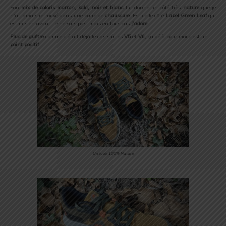
Son
mix de coloris marron, kaki, noir et blanc
lui donne un côté très
nature
que je
n’ai jamais retrouvé dans une paire de
chaussure
. Est-ce le côté
Label Green Leaf
qui
est mis en avant, je ne sais pas, mais en tous cas
j’adore
.
Plus de guêtre
comme c’était déjà le cas sur les
V5
et
V6
, ça déjà pour moi c’est un
point positif
.
Un look 100% Nature