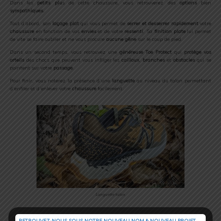
Dans les
petits plu
s de cette chaussure, vous retrouverez des
options
bien
sympathiques.
Tout d’abord, son
laçage plat
qui vous permet de
serrer
et desserrer rapidement
votre
chaussure
en fonction de vos
envies
et de votre
ressenti
. Sa
finition plate
lui permet
de vite se faire oublier et ne vous procure
aucune gêne
sur le coup de pied.
Dans un second temps, vous retrouvez une
généreuse Toe Protect
qui
protège vos
orteils
des chocs que peuvent vous infliger les
cailloux
,
branches
et
obstacles
qui se
pointent sur votre
passage
.
Pour finir, vous noterez la présence d’une
languette
au niveau du talon permettant
d’enfiler et d’enlever votre
chaussure
facilement.
Languette talon
RETROUVEZ-NOUS SOUS NOTRE NOUVEAU NOM & NOUVEAU PROJET