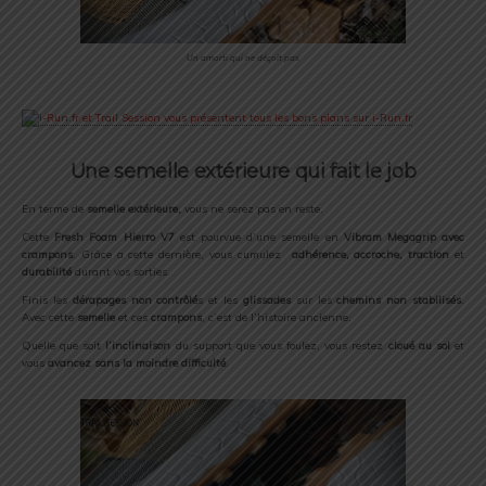
Un amorti qui ne déçoit pas
Une semelle extérieure qui fait le job
En terme de
semelle extérieure,
vous ne serez pas en reste.
Cette
Fresh Foam Hierro V7
est pourvue d’une semelle en
Vibram Megagrip avec
crampons
. Grâce a cette dernière, vous cumulez
adhérence, accroche, traction
et
durabilité
durant vos sorties.
Finis les
dérapages non contrôlé
s et les
glissades
sur les
chemins non stabilisés
.
Avec cette
semelle
et ces
crampons
, c’est de l’histoire ancienne.
Quelle que soit
l’inclinaison
du support que vous foulez, vous restez
cloué au sol
et
vous
avancez sans la moindre difficulté
.