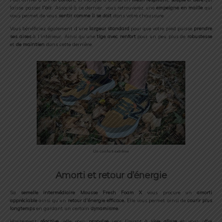
laisse passer
l’air
. Associé à ce dernier, vous retrouverez une
empeigne en maille
qui
vous permet de vous
sentir comme il se doit
dans votre chaussure.
Vous bénéficiez également d’une
largeur standard
pour que votre pied puisse
prendre
ses aises
à l’intérieur. Ainsi qu’une
tige avec renfort
pour un peu plus de
robustesse
et
de maintien
dans cette dernière.
Un confort extrême
Amorti et retour d’énergie
Sa
semelle intermédiaire Mousse Fresh Foam X
vous procure un
amorti
appréciable
ainsi qu’un
retour d’énergie efficace.
Elle vous permet ainsi de
courir plus
longtemps
en gardant un certain
dynamisme
.
Hautement
réactive
, elle vous
propulse
vers l’avant à
vive allure
et vous offre