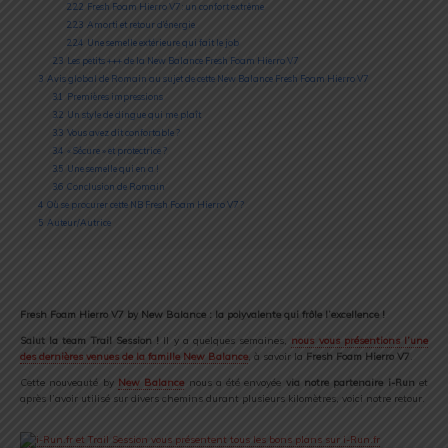
2.2.2
Fresh Foam Hierro V7 : un confort extrême
2.2.3
Amorti et retour d’énergie
2.2.4
Une semelle extérieure qui fait le job
2.3
Les petits +++ de la New Balance Fresh Foam Hierro V7
3
Avis global de Romain au sujet de cette New Balance Fresh Foam Hierro V7
3.1
Premières impressions
3.2
Un style de dingue qui me plaît
3.3
Vous avez dit confortable ?
3.4
« Sécure » et protectrice ?
3.5
Une semelle qui en a !
3.6
Conclusion de Romain
4
Où se procurer cette NB Fresh Foam Hierro V7 ?
5
Auteur/Autrice
Fresh Foam Hierro V7 by New Balance : la polyvalente qui frôle l’excellence !
Salut la team Trail Session !
Il y a quelques semaines,
nous vous présentions l’une
des dernières venues de la famille New Balance
, à savoir la
Fresh Foam Hierro V7
.
Cette nouveauté by
New Balance
nous a été envoyée
via notre partenaire i-Run
et
après l’avoir utilisé sur divers chemins durant plusieurs kilomètres, voici notre retour.