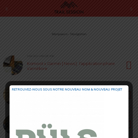
Marqueurs › Navigation
5 MAI 2023 • PAR LOÏC ROIG
Komoot x Garmin [ News ] : l’application phare
s’améliore
14 JANVIER 2022 • PAR ROMAIN SEMPEY
RETROUVEZ-NOUS SOUS NOTRE NOUVEAU NOM & NOUVEAU PROJET
Suunto 9 Peak : Finesse, Robustesse et
Performance(s) au quotidien
21 FÉVRIER 2021 • PAR LOÏC ROIG
Garmin 1030 plus : L’ordinateur de bord
amélioré