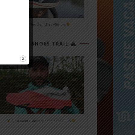
Mizuno Neo Zen chez Alltricks
TOP 3 SHOES TRAIL 🏔
Altra Mont Blanc Carbone chez i-Run