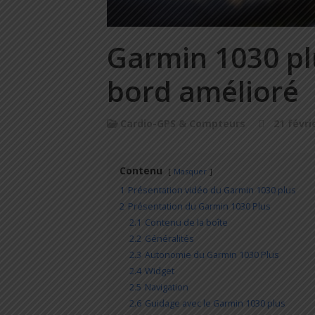
Garmin 1030 plu
bord amélioré
Cardio-GPS & Compteurs
21 févri
Contenu
Masquer
1
Présentation vidéo du Garmin 1030 plus
2
Présentation du Garmin 1030 Plus
2.1
Contenu de la boîte
2.2
Généralités
2.3
Autonomie du Garmin 1030 Plus
2.4
Widget
2.5
Navigation
2.6
Guidage avec le Garmin 1030 plus