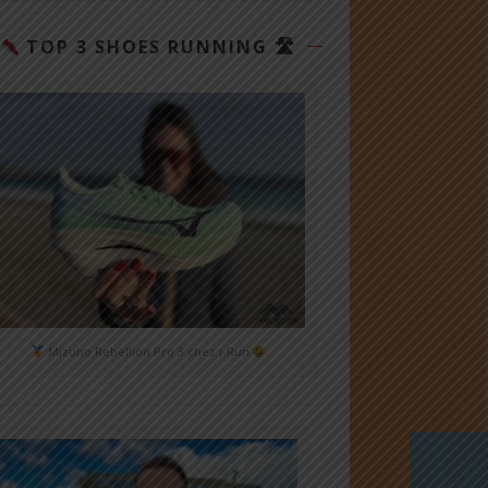
TOP 3 SHOES RUNNING 🛣
Mizuno Rebellion Pro 3 chez i-Run