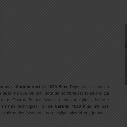
produit,
Garmin sort le 1030 Plus
. Digne successeur du
ce de la marque. Un outil doté de nombreuses fonctions qui
ton du Tour de France. Avec cette version « plus », la firme
éléments techniques .
Si ce Garmin 1030 Plus n’a pas
t de même des évolutions non négligeables et qui, je pense,