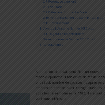
2.7
Reroutage amélioré
2.8
Live Track
2.9
Détection d’incident et Varia
2.10
Personnalisation du Garmin 1030 plus
2.11
Entraînement
3
L’avis de Loïc sur le Garmin 1030 plus
3.1
Toujours plus performant
4
Où se procurer ce Garmin 1030 Plus ?
5
Auteur/Autrice
Alors qu’on attendait peut-être un nouveau 
modèle éponyme, il fait office de fer de lan
ont séduit nombre de cyclistes, jusqu’au pelo
américaine semble avoir corrigé quelques 
vocation à remplacer le 1030
, il y a tou
vont vous intéresser.