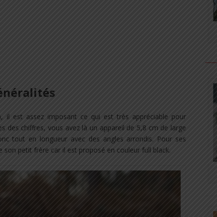
néralités
 il est assez imposant ce qui est très appréciable pour
stes des chiffres, vous avez là un appareil de 5,8 cm de large
nc tout en longueur avec des angles arrondis. Pour ses
 son petit frère car il est proposé en couleur full black.