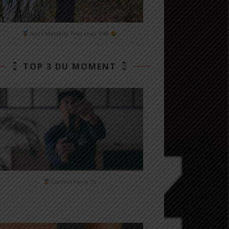
Asics MetaFuji Trail chez T4R
TOP 3 DU MOMENT
Garmin Fénix 7X