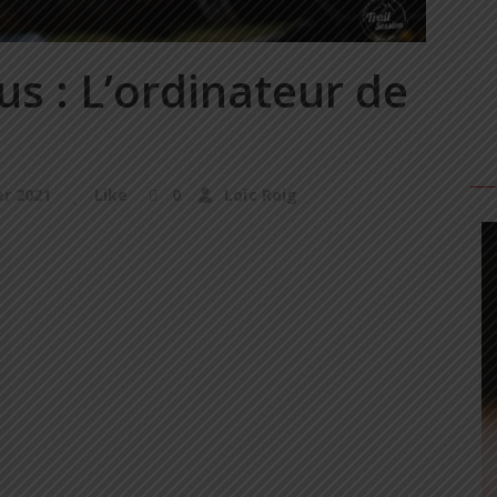
s : L’ordinateur de
er 2021
Like
0
Loïc Roig