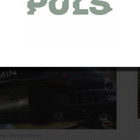
du Garmin 1030 Plus
dge 1030 Plus – All black