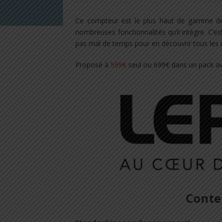
Ce compteur est le plus haut de gamme de
nombreuses fonctionnalités qu’il intègre. C’
pas mal de temps pour en découvrir tous les 
Proposé à
599€
seul ou 699€ dans un pack ave
Conte