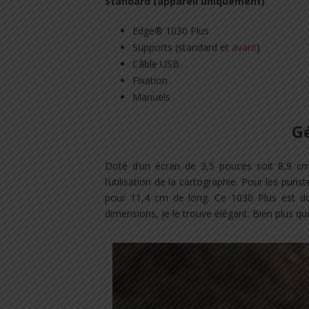
Standard (appareil uniquement)
Edge® 1030 Plus
Supports (standard et
avant
)
Câble USB
Fixation
Manuels
Gé
Doté d’un écran de 3,5 pouces soit 8,9 cm,
l’utilisation de la cartographie. Pour les puri
pour 11,4 cm de long. Ce 1030 Plus est do
dimensions, je le trouve élégant. Bien plus que