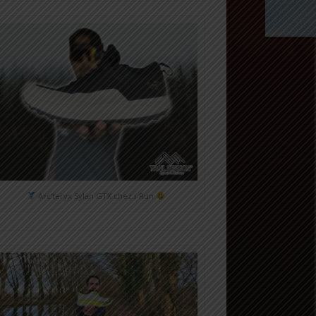
Arc'teryx Sylan GTX chez i-Run