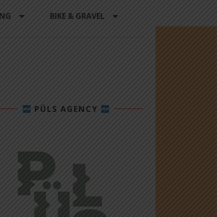
ING
BIKE & GRAVEL
PÜLS AGENCY