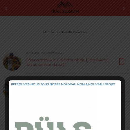
Marqueurs › Nouvelle Collection
12 AVRIL 2022 • PAR CORENTIN CROUZET
Chaussettes Run Collector Nhobi [ Test & Avis ] :
l’art au service du trail !
16 JUIN 2021 • PAR CÉDRIC MASIP
RETROUVEZ-NOUS SOUS NOTRE NOUVEAU NOM & NOUVEAU PROJET
Endorphin 2.0 de Saucony : un nouvelle
collection pour plus de vitesse