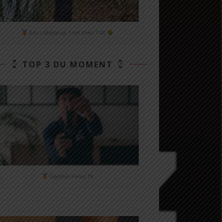
Asics MetaFuji Trail chez T4R
TOP 3 DU MOMENT
Garmin Fénix 7X