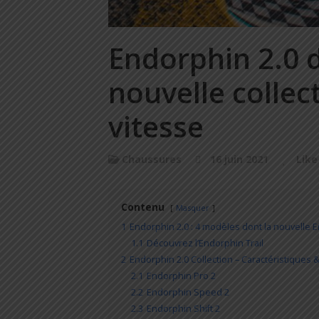
Endorphin 2.0 
nouvelle collec
vitesse
Chaussures
16 juin 2021
Like
Contenu
Masquer
1
Endorphin 2.0 : 4 modèles dont la nouvelle E
1.1
Découvrez l’Endorphin Trail
2
Endorphin 2.0 Collection – Caractéristiques 
2.1
Endorphin Pro 2
2.2
Endorphin Speed 2
2.3
Endorphin Shift 2