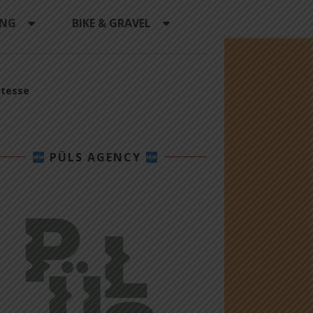
ING
BIKE & GRAVEL
itesse
PÜLS AGENCY