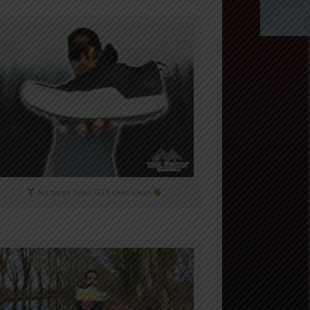
Arc'teryx Sylan GTX chez i-Run