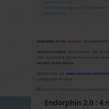
2.4
Endorphin Trail
2.5
Collection Endorphin 2.0 – Disponibilité
3
Auteur/Autrice
Endorphin 2.0 de
Saucony
: Incroyablement r
Quatre modèles
. Une sensation : plus de vit
avec notamment l’arrivée d’un nouveau modè
un tout autre niveau
.
Rendez-vous sur
www.saucony.com/en/en
correspondra le mieux !
Endorphin 2.0 : 4 