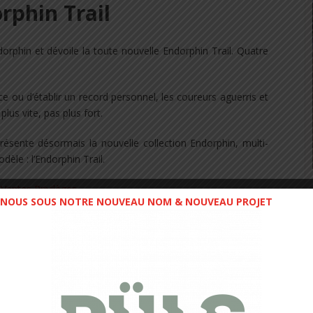
rphin Trail
orphin et dévoile la toute nouvelle Endorphin Trail. Quatre
ce ou d’établir un record personnel, les coureurs aguerris et
us vite, pas plus fort.
résente désormais la nouvelle collection Endorphin, multi-
le : l’Endorphin Trail.
NOUS SOUS NOTRE NOUVEAU NOM & NOUVEAU PROJET
vec des athlètes élites et validée par de nouveaux records,
que, SPEEDROLL™.
est mise à l’épreuve du tout-terrain avec l’Endorphin Trail.
amélioré et l’amorti ultraléger PWRRUN PB™ de la marque,
ation de maintien pour une performance plus sûre, efficace