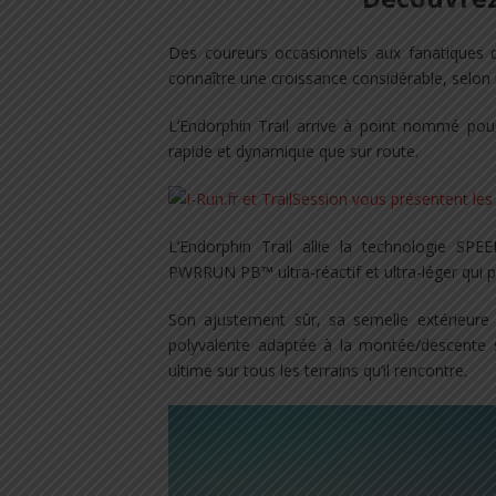
Des coureurs occasionnels aux fanatiques de
connaître une croissance considérable, selon l
L’Endorphin Trail arrive à point nommé pour
rapide et dynamique que sur route.
L’Endorphin Trail allie la technologie S
PWRRUN PB™ ultra-réactif et ultra-léger qui pr
Son ajustement sûr, sa semelle extérieur
polyvalente adaptée à la montée/descente
ultime sur tous les terrains qu’il rencontre.