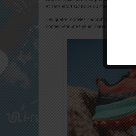
et sans effort sur route ou chemins.
Les quatre modèles Endorphin, et à partir 
contiennent une tige en matériaux recyclés.