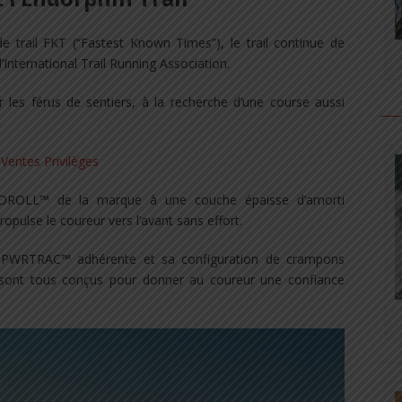
 trail FKT (“Fastest Known Times”), le trail continue de
’International Trail Running Association.
 les férus de sentiers, à la recherche d’une course aussi
PEEDROLL™ de la marque à une couche épaisse d’amorti
opulse le coureur vers l’avant sans effort.
e PWRTRAC™ adhérente et sa configuration de crampons
 sont tous conçus pour donner au coureur une confiance