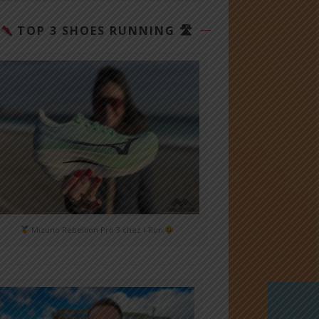
TOP 3 SHOES RUNNING 🛣
Mizuno Rebellion Pro 3 chez i-Run