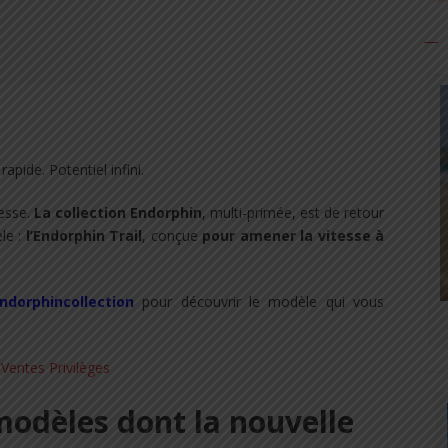
apide. Potentiel infini.
esse.
La collection Endorphin
, multi-primée, est de retour
le :
l’Endorphin Trail
, conçue
pour amener la vitesse à
dorphincollection
pour découvrir le modèle qui vous
modèles dont la nouvelle