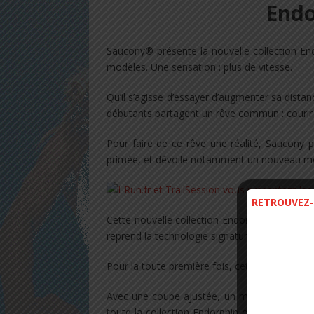
Endo
Saucony® présente la nouvelle collection End
modèles. Une sensation : plus de vitesse.
Qu’il s’agisse d’essayer d’augmenter sa distan
débutants partagent un rêve commun : courir pl
Pour faire de ce rêve une réalité, Saucony p
primée, et dévoile notamment un nouveau modè
RETROUVEZ-
Cette nouvelle collection Endorphin, conçue a
reprend la technologie signature de la mar
Pour la toute première fois, cette technologie 
Avec une coupe ajustée, un maintien talon 
toute la collection Endorphin offre une sens