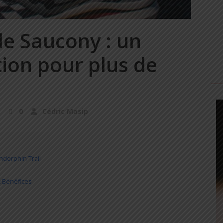
de Saucony : un
tion pour plus de
0
Cédric Masip
ndorphin Trail
& Bénéfices