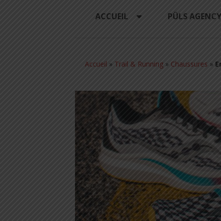
ACCUEIL
PÜLS AGENC
Accueil
»
Trail & Running
»
Chaussures
»
E