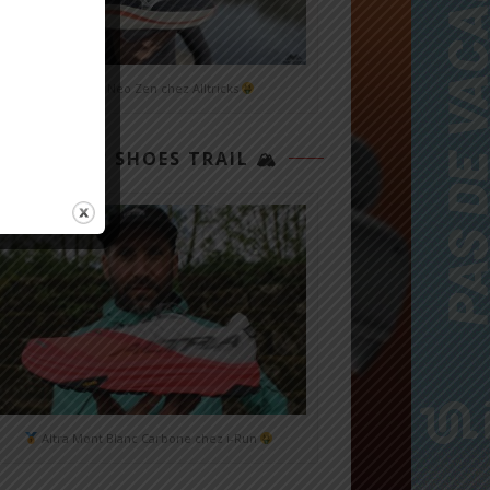
Mizuno Neo Zen chez Alltricks
TOP 3 SHOES TRAIL 🏔
Altra Mont Blanc Carbone chez i-Run