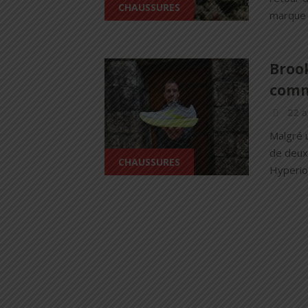
CHAUSSURES
marque 
Broo
comm
22 a
Malgré u
de deux
CHAUSSURES
Hyperion