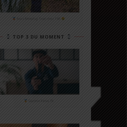
Asics MetaFuji Trail chez T4R
TOP 3 DU MOMENT
Garmin Fénix 7X