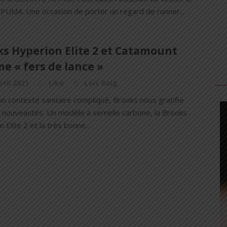
PUMA. Une occasion de porter un regard de runner...
ks Hyperion Elite 2 et Catamount
e « fers de lance »
vril 2021
Like
Loïc Roig
n contexte sanitaire compliqué, Brooks nous gratifie
 nouveautés. Un modèle à semelle carbone, la Brooks
 Elite 2 et la très bonne...