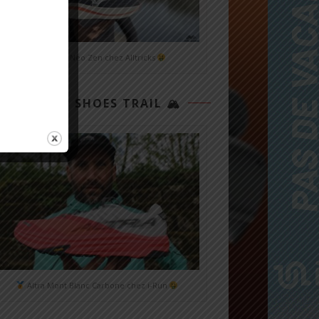
Mizuno Neo Zen chez Alltricks
TOP 3 SHOES TRAIL 🏔
Altra Mont Blanc Carbone chez i-Run