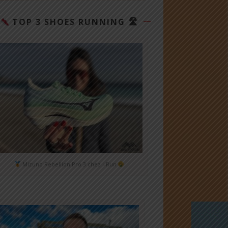
TOP 3 SHOES RUNNING 🛣
Mizuno Rebellion Pro 3 chez i-Run