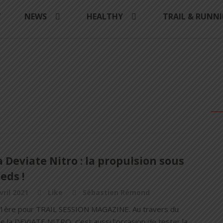
Y
NEWS
HEALTHY
TRAIL & RUNN
Deviate Nitro : la propulsion sous
ieds !
vril 2021
Like
Sébastien Rémond
1ère pour TRAIL SESSION MAGAZINE. Au travers du
e la DEVIATE NITRO, c’est aussi l’occasion de tester la