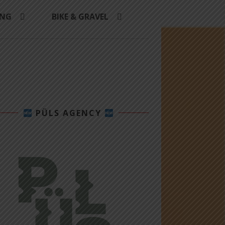
ING
BIKE & GRAVEL
PÜLS AGENCY