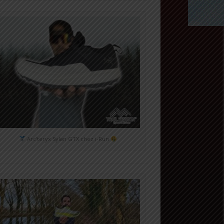
Arc'teryx Sylan GTX chez i-Run