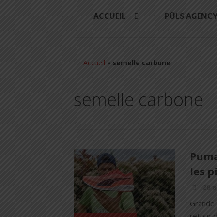
ACCUEIL
PÜLS AGENC
Accueil
»
semelle carbone
semelle carbone
Puma 
les p
28 a
Grande 
retour d