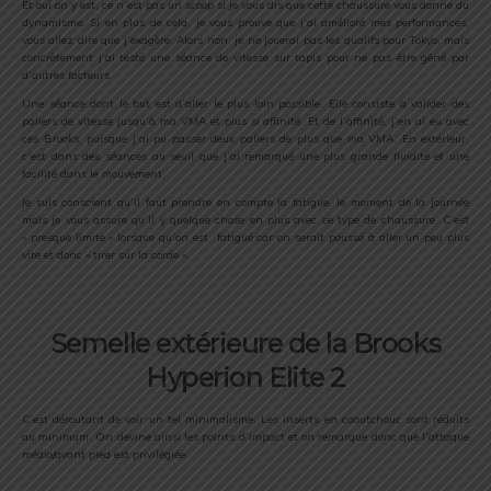
Et oui on y est, ce n’est pas un scoop si je vous dis que cette chaussure vous donne du
dynamisme. Si en plus de cela, je vous prouve que j’ai amélioré mes performances,
vous allez dire que j’exagère. Alors non, je ne jouerai pas les qualifs pour Tokyo, mais
concrètement j’ai testé une séance de vitesse sur tapis pour ne pas être gêné par
d’autres facteurs.
Une séance dont le but est d’aller le plus loin possible. Elle consiste à valider des
paliers de vitesse jusqu’à ma VMA et plus si affinité. Et de l’affinité, j’en ai eu avec
ces Brooks, puisque j’ai pu passer deux paliers de plus que ma VMA. En extérieur,
c’est dans des séances au seuil que j’ai remarqué une plus grande fluidité et une
facilité dans le mouvement.
Je suis conscient qu’il faut prendre en compte la fatigue, le moment de la journée
mais je vous assure qu’il y quelque chose en plus avec ce type de chaussure. C’est
« presque limite » lorsque qu’on est fatigué car on serait poussé à aller un peu plus
vite et donc « tirer sur la corde ».
Semelle extérieure de la Brooks
Hyperion Elite 2
C’est déroutant de voir un tel minimalisme. Les inserts en caoutchouc sont réduits
au minimum. On devine ainsi les points d’impact et on remarque donc que l’attaque
médio/avant pied est privilégiée.