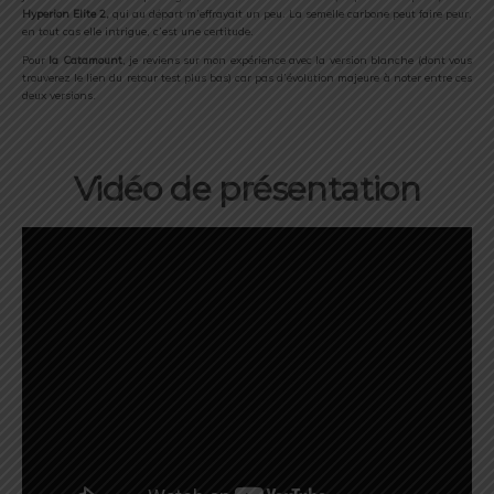
Hyperion Elite 2,
qui au départ m’effrayait un peu. La semelle carbone peut faire peur,
en tout cas elle intrigue, c’est une certitude.
Pour
la Catamount
, je reviens sur mon expérience avec la version blanche (dont vous
trouverez le lien du retour test plus bas) car pas d’évolution majeure à noter entre ces
deux versions.
Vidéo de présentation