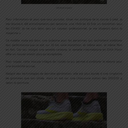
Un look à part
Pour information et pour que vous puissiez situer ma pratique de la course à pied, je
me résume à 4/6 entraînements par semaine, une VMA de 19,5 et un marathon sous
les 03H00. Je ne suis donc pas un coureur professionnel, je me situerais dans la
moyenne +
Ce modèle route est donc une aubaine pour les personnes qui souhaitent améliorer
leur performance que ce soit sur 10 km voire marathon, et même semi, et même 5km
en fait. Car oui, malgré une semelle carbone, la semelle intermédiaire en DNA Flash
offre un nouvel amorti plus qu’acceptable.
Pour rappel, cette mousse intègre de l’azote ce qui permet d’améliorer le rebond pour
une durabilité accrue.
Malgré des technologies de dernière génération, elle est plus lourde d’une vingtaine
de grammes que son aînée, mais on est sur une chaussure autour des 200/210 g
selon la pointure.