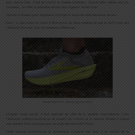
pour moins cher. C’est de choisir le modèle antérieur. Quand bien même vous en
trouverez… en effet la première version des Hyperion se fait rare.
Comme si Brooks avait largement anticipé la sortie de cette deuxième version.
Donc, si vous avez un choix à faire entre les deux modèles et que le tarif n’est pas
l’élément principal voici les quelques différences.
Semelle DNA Flash – Brooks Hyperion Elite 2
L’aspect visuel passé, il faut regarder du côté de la semelle intermédiaire. C’est
l’évolution prédominante et ça se ressent sur l’amorti et la relance. Brooks a troqué
une semelle DNA classique pour la toute dernière DNA Flash.
Cette mousse amortissante et dynamique s’associe très bien à la rigidité de la