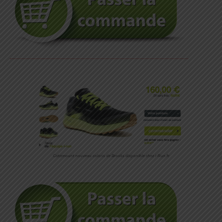
Catamount nouveau coloris de Brooks disponible chez i-Run.fr