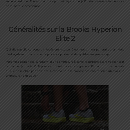
semelle carbone. Elle est, pour ma part, et depuis que je l’ai découverte le fer de lance
de la marque Américaine.
Généralités sur la Brooks Hyperion
Elite 2
Qui dit semelle carbone dit forcément vitesse. C’est vrai et j’en parlerai après. Mais
c’est également l’occasion de placer ce produit et démystifier un peu le sujet.
Vous vous demandez sûrement si une chaussure à semelle carbone est faite pour tout
le monde. Je dirais OUI pour ce qui est de cette Hyperion. Et pourtant, je pensais
qu’elle ne m’était pas destinée. Néanmoins, elle propose des atouts semblables à une
chaussure « classique ».