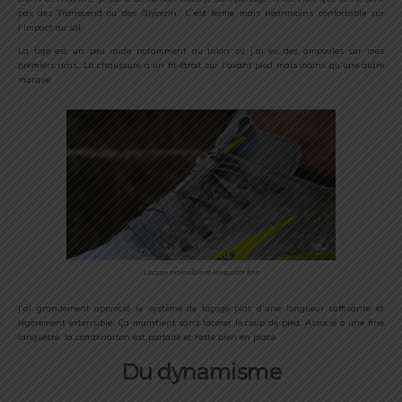
pas des Transcend ou des Glycerin. C’est ferme mais néanmoins confortable sur
l’impact au sol.
La tige est un peu raide notamment au talon ou j’ai eu des ampoules sur mes
premiers runs. La chaussure a un fit étroit sur l’avant pied mais moins qu’une autre
marque.
Laçage extensible et languette fine
J’ai grandement apprécié le système de laçage plat d’une longueur suffisante et
légèrement extensible. Ça maintient sans lacérer le coup de pied. Associé à une fine
languette, la combinaison est parfaite et reste bien en place.
Du dynamisme