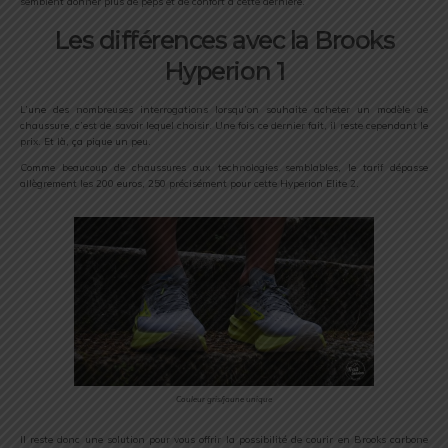
semblent donner plus de peps et de confort à cette dernière.
Les différences avec la Brooks
Hyperion 1
L’une des nombreuses interrogations lorsqu’on souhaite acheter un modèle de
chaussure, c’est de savoir lequel choisir. Une fois ce dernier fait, il reste cependant le
prix. Et là, ça pique un peu.
Comme beaucoup de chaussures aux technologies semblables, le tarif dépasse
allègrement les 200 euros, 250 précisément pour cette Hyperion Elite 2.
Couleur gris/jaune unique
Il reste donc une solution pour vous offrir la possibilité de courir en Brooks carbone