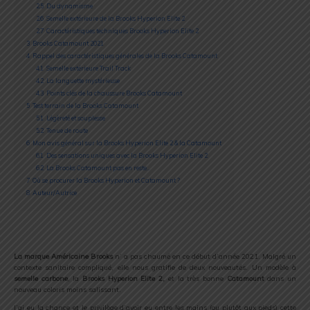
2.5
Du dynamisme
2.6
Semelle extérieure de la Brooks Hyperion Elite 2
2.7
Caractéristiques techniques Brooks Hyperion Elite 2
3
Brooks Catamount 2021
4
Rappel des caractéristiques générales de la Brooks Catamount
4.1
Semelle extérieure Trail Track
4.2
La languette mystérieuse
4.3
Points clés de la chaussure Brooks Catamount
5
Test terrain de la Brooks Catamount
5.1
Légèreté et souplesse
5.2
Tenue de route
6
Mon avis général sur la Brooks Hyperion Elite 2 & la Catamount
6.1
Des sensations uniques avec la Brooks Hyperion Elite 2
6.2
La Brooks Catamount pas en reste…
7
Où se procurer la Brooks Hyperion et Catamount ?
8
Auteur/Autrice
La marque Américaine Brooks
n’ a pas chaumé en ce début d’année 2021. Malgré un
contexte sanitaire compliqué, elle nous gratifie de deux nouveautés. Un modèle à
semelle carbone
, la
Brooks Hyperion Elite 2,
et la très bonne
Catamount
dans un
nouveau coloris moins salissant.
J’ai eu la chance et le privilège d’avoir eu entre les mains (ou plutôt aux pieds) cette