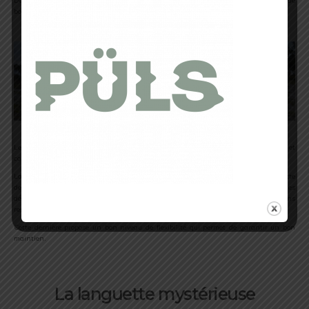
Déjà présente sur les autres modèles trail, cette dernière propose une adhérence de
bonne facture sur diverses surfaces, sèches ou mouillées.
Durabilité assurée
Semelle accrocheurse
Les nombreux crampons augmentent considérablement l’accroche en descentes et
confèrent une traction explosive en montées.
La nouveauté vient avec l’intégration d’une plaque nommée Ballistic Shield. Cette
dernière disposée du talon à l’avant-pied permet au traileur de se préserver des
désagréments d’un sol accidenté. En gros, c’est une plaque de protection pour moins
ressentir les aspérités du sol.
Cette dernière propose un bon niveau de flexibilité qui permet de garantir un bon
maintien.
La languette mystérieuse