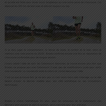
et qu’elle est faite pour durer aussi longtemps qu’une autre paire de chaussure. J’ai
dépassé les 200 km de test avec et elle est toujours au top.
Si je dois juger le comportement, la tenue de route, le confort et le look, alors je
mettrais une note proche du 20/20. Brooks confirme encore une fois sa réputation de
chaussure confortable pour de longue session.
J’avais adoré l’idée de salir les Catamount blanches. Je trouve encore plus fort que
Brooks ne propose pas une Catamount 2 avec peu de modifications juste pour sortir
une nouveauté. La nouveauté reste le coloris et j’aime beaucoup l’idée.
C’est ça que je trouve fort. Je ne sais pas si c’est voulu mais cela interroge sur le réel
besoin d’avoir le dernier modèle pour son côté esthétique ou ses innovations
techniques.
Brooks a choisi l’esthétique. En plus, pour les amoureux de la Catamount, ces
derniers vont pouvoir la salir à souhait, sans craindre pour leur précieux.