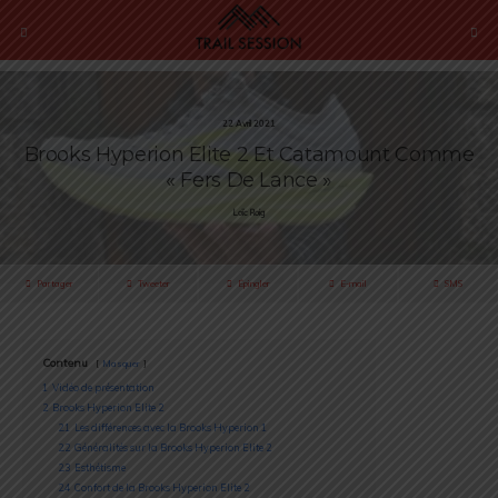
22 Avril 2021
Brooks Hyperion Elite 2 Et Catamount Comme
« Fers De Lance »
Loïc Roig
Partager
Tweeter
Épingler
E-mail
SMS
Contenu
Masquer
1
Vidéo de présentation
2
Brooks Hyperion Elite 2
2.1
Les différences avec la Brooks Hyperion 1
2.2
Généralités sur la Brooks Hyperion Elite 2
2.3
Esthétisme
2.4
Confort de la Brooks Hyperion Elite 2