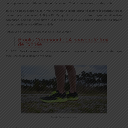
de proposer un esthétisme “vierge” de couleur. Tout du moins en grande partie.
Telle une page blanche, la firme Américaine avait souhaité mettre à contribution le
coureur pour que ce soit LUI (ou ELLE), qui écrira son histoire au gré des kilomètres
parcourus. Chaque tache devait la rendre unique et vous pourrez raconter au travers
de ces dernières vos différents défis.
Retrouvez ci-dessous mon test de la 1ère version :
Brooks Catamount : LA nouveauté trail
de l’année
En 2021, Brooks a revu l’enveloppe externe en proposant une chaussure identique
avec une couleur dominante noire.
Brooks Catamount noire