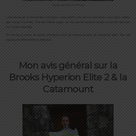
Laçage agréable et suffisant
L’accroche et la forme des crampons procurent une bonne tenue en sous bois même
par temps humide. Elle est même super sur les partie sablonneuses et plutôt bonnes
sur route mouillée.
En terme d’usure, et après plusieurs mois je trouve qu’elle se comporte bien. Pas de
signes de détérioration précoce.
Mon avis général sur la
Brooks Hyperion Elite 2 & la
Catamount