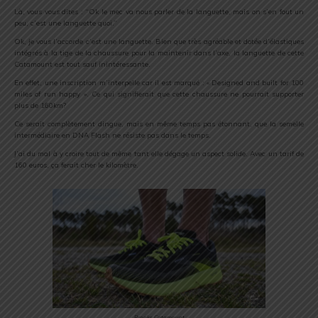
Là, vous vous dites : “Ok le mec va nous parler de la languette, mais on s’en fout un
peu, c’est une languette quoi.”
Ok, je vous l’accorde c’est une languette. Bien que très agréable et dotée d’élastiques
intégrés à la tige de la chaussure pour la maintenir dans l’axe, la languette de cette
Catamount est tout sauf inintéressante.
En effet, une inscription m’interpelle car il est marqué : « Designed and built for 100
miles of run happy ». Ce qui signifierait que cette chaussure ne pourrait supporter
plus de 160km?
Ce serait complètement dingue, mais en même temps pas étonnant, que la semelle
intermédiaire en DNA Flash ne résiste pas dans le temps.
J’ai du mal à y croire tout de même tant elle dégage un aspect solide. Avec un tarif de
160 euros, ça ferait cher le kilomètre.
Brooks Catamount