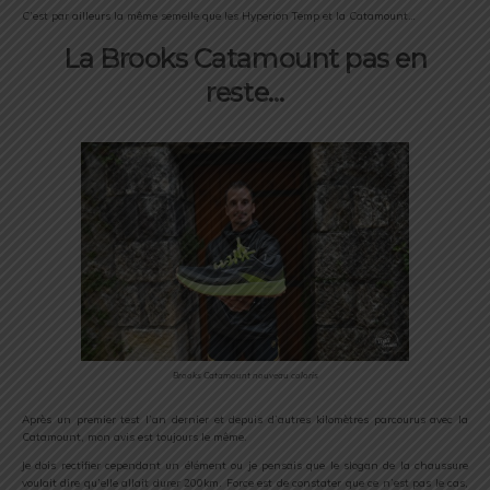
C’est par ailleurs la même semelle que les Hyperion Temp et la Catamount…
La Brooks Catamount pas en
reste…
Brooks Catamount nouveau coloris
Après un premier test l’an dernier et depuis d’autres kilomètres parcourus avec la
Catamount, mon avis est toujours le même.
Je dois rectifier cependant un élément ou je pensais que le slogan de la chaussure
voulait dire qu’elle allait durer 200km. Force est de constater que ce n’est pas le cas,