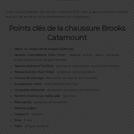
C’est ce que je pensais lors de mon article en 2020 mais je peux aujourd’hui assurer
que ce n’est pas le cas et qu’elle dure bien plus longtemps.
Points clés de la chaussure Brooks
Catamount
Idéale sur moyennes et longues distances
Semelle intermédiaire DNA Flash
: légèreté, amorti, retour d’énergie,
foulée dynamique et fatigue retardée
Semelle extérieure TrailTack
: adhérence, polyvalence, accroche et traction
Plaque Ballistic Rock Shield
: protection contre les débris
Canaux de drainage
: évacuation de l’eau et de l’humidité
Empeigne en mesh
: respirabilité et fraîcheur
Languette attenante
: ajustement et absence d’infiltrations
Renforts internes au médio-pied
: maintien
Pare-pierres
: protection et durabilité
Attache-guêtre
Largeur D
: médium
Drop
: 6 mm
Poids
: 267g en taille 42