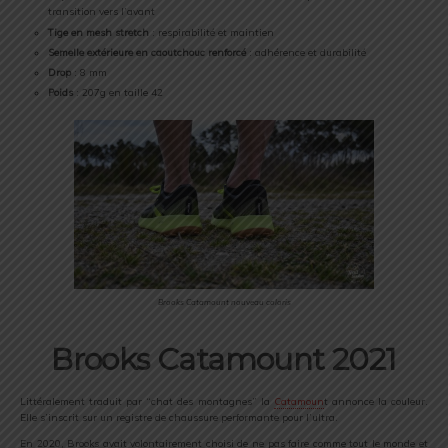
transition vers l’avant
Tige en mesh stretch
: respirabilité et maintien
Semelle extérieure en caoutchouc renforcé
: adhérence et durabilité
Drop
: 8 mm
Poids
: 207g en taille 42
Brooks Catamount nouveau coloris
Brooks Catamount 2021
Littéralement traduit par “chat des montagnes” la
Catamoun
t annonce la couleur.
Elle s’inscrit sur un registre de chaussure performante pour l’ultra.
En 2020, Brooks avait volontairement choisi de ne pas faire comme tout le monde et