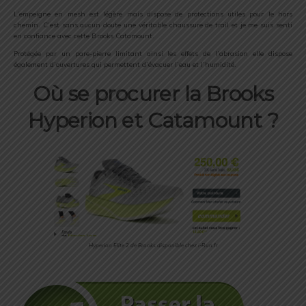
L’empeigne en mesh est légère mais dispose de protections utiles pour le hors
chemin. C’est sans aucun doute une véritable chaussure de trail et je me suis senti
en confiance avec cette Brooks Catamount.
Protégée par un pare-pierre limitant ainsi les effets de l’abrasion elle dispose
également d’ouvertures qui permettent d’évacuer l’eau et l’humidité.
Où se procurer la Brooks
Hyperion et Catamount ?
Hyperion Elite 2 de Brooks disponible chez i-Run.fr