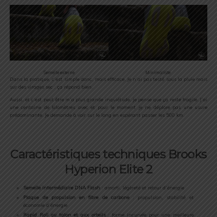
Semelle externe
Minimaliste
Dans la pratique, c’est simple donc, mais efficace. Je n’ai pas testé sous la pluie mais
sur des virages sec : ça répond bien.
Aussi, et c’est peut être m’a plus grande inquiétude, je pense que ça reste fragile. J’ai
une centaine de kilomètres avec et pour le moment je ne déplore pas une usure
prédominante. Je demande à voir sur le long en espérant passer les 500 km.
Caractéristiques techniques Brooks
Hyperion Elite 2
Semelle intermédiaire DNA Flash
: amorti, légèreté et retour d’énergie
Plaque de propulsion en fibre de carbone
: propulsion, stabilité et
économie d’énergie
Rapid Roll au talon et aux orteils
: forme incurvée pour une meilleure