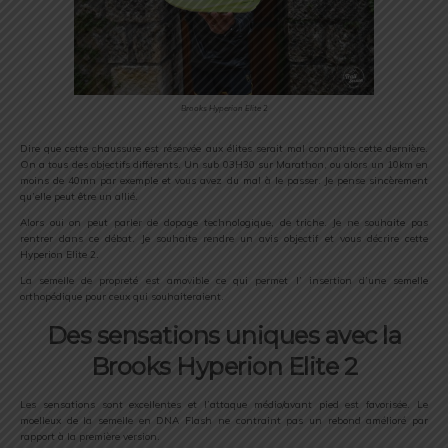
Brooks Hyperion Elite 2
Dire que cette chaussure est réservée aux élites serait mal connaitre cette dernière.
On a tous des objectifs différents. Un sub 03H30 sur Marathon, ou alors un 10km en
moins de 40mn par exemple et vous avez du mal à le passer. Je pense sincèrement
qu’elle peut être un allié.
Alors oui on peut parler de dopage technologique, de triche. Je ne souhaite pas
rentrer dans ce débat. Je souhaite rendre un avis objectif et vous décrire cette
Hyperion Elite 2.
La semelle de propreté est amovible ce qui permet l’ insertion d’une semelle
orthopédique pour ceux qui souhaiteraient.
Des sensations uniques avec la
Brooks Hyperion Elite 2
Les sensations sont excellentes et l’attaque médio/avant pied est favorisée. Le
moelleux de la semelle en DNA Flash ne contraint pas un rebond amélioré par
rapport à la première version.