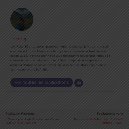
Loïc Roig
Loïc Roig, 35 ans, sapeur-pompier, marié , 2 enfants. Je vis dans la sud-
ouest de la France. Membre de l'équipe rédactionnelle de Trail Session
depuis 2015, je me passionne de vous transmettre des compte-rendus de
courses et vous renseigner sur les différents équipements que nous
avons la chance de pouvoir tester. De la route aux ultras il n'y a qu'un
point commun : le PLAISIR.
Voir toutes les publications
Publication Précédente
Publication Suivante
Tenue Kiprun Light Pour Homme : Courez
Responsiv MP+ De Raidlight : Confort Et
Léger En Toute Simplicité
Protection Ultime