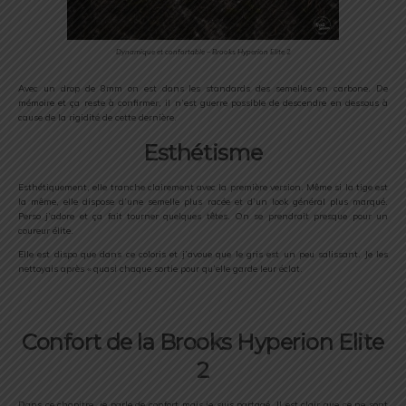
Dynamique et confortable – Brooks Hyperion Elite 2
Avec un drop de 8mm on est dans les standards des semelles en carbone. De
mémoire et ça reste à confirmer, il n’est guerre possible de descendre en dessous à
cause de la rigidité de cette dernière.
Esthétisme
Esthétiquement, elle tranche clairement avec la première version. Même si la tige est
la même, elle dispose d’une semelle plus racée et d’un look général plus marqué.
Perso j’adore et ça fait tourner quelques têtes. On se prendrait presque pour un
coureur élite.
Elle est dispo que dans ce coloris et j’avoue que le gris est un peu salissant. Je les
nettoyais après « quasi chaque sortie pour qu’elle garde leur éclat.
Confort de la Brooks Hyperion Elite
2
Dans ce chapitre, je parle de confort mais je suis partagé. Il est clair que ce ne sont