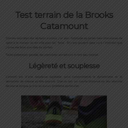
Test terrain de la Brooks
Catamount
Comme vous êtes des lecteurs assidus, j’ai pour habitude de porter mes chaussures de
sport à la maison ou en ville pour les “faire”. Et c’est souvent pied nu à l’intérieur que
j’aime me faire une idée du confort.
Toute prétention gardée, les premières sensations m’ont peu trompé.
Légèreté et souplesse
L’amorti est d’une souplesse agréable sans compromettre le dynamisme et la
sensation de vitesse qu’elle procure. Que ce soit sur courte distance ou des séances
de course longue je n’ai eu aucun problème particulier.