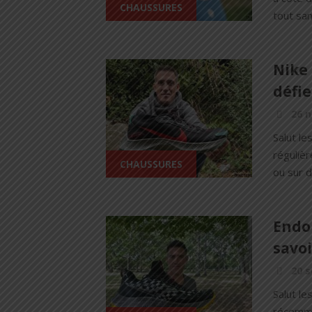
CHAUSSURES
tout san
Nike 
défie
26 
Salut le
régulièr
CHAUSSURES
ou sur 
Endor
savoi
20 
Salut le
récemme