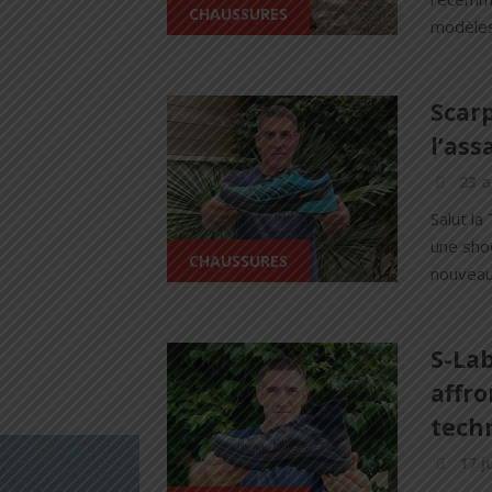
CHAUSSURES
modèles 
Scarp
l’ass
23 a
Salut la
une shoe
CHAUSSURES
nouveaut
S-Lab
affro
tech
17 j