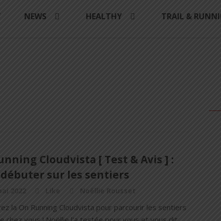
Y
NEWS
HEALTHY
TRAIL & RUNN
nning Cloudvista [ Test & Avis ] :
débuter sur les sentiers
ai 2022
Like
Noëllie Rousset
z la On Running Cloudvista pour parcourir les sentiers
e chez vous ! Noëllie l'a testée pour vous et vous dit