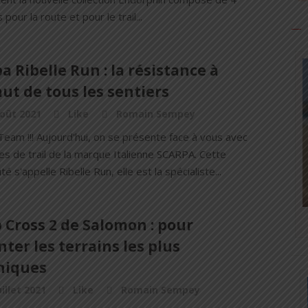
pour la route et pour le trail...
a Ribelle Run : la résistance à
aut de tous les sentiers
oût 2021
Like
Romain Sempey
 Team !!! Aujourd'hui, on se présente face à vous avec
s de trail de la marque Italienne SCARPA. Cette
é s'appelle Ribelle Run, elle est la spécialiste...
 Cross 2 de Salomon : pour
nter les terrains les plus
niques
uillet 2021
Like
Romain Sempey