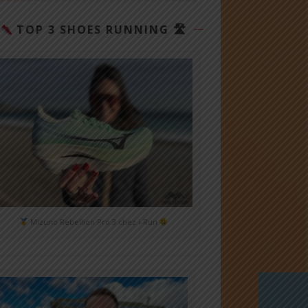
TOP 3 SHOES RUNNING 🛣
Mizuno Rebellion Pro 3 chez i-Run