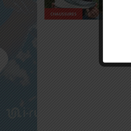
Salut la
une shoe
CHAUSSURES
de chez