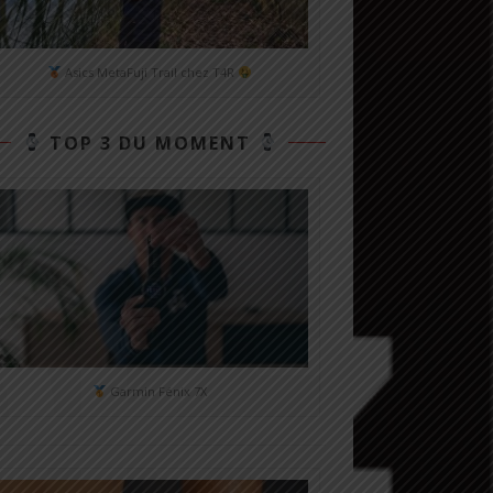
Asics MetaFuji Trail chez T4R
TOP 3 DU MOMENT
Garmin Fénix 7X