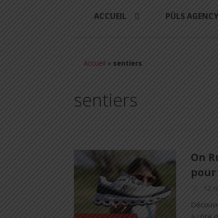
ACCUEIL
PÜLS AGENC
Accueil
»
sentiers
sentiers
On Ru
pour 
12 m
Découvre
à côté d