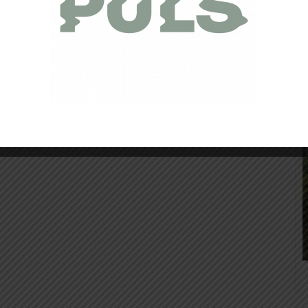
 Team !!! Aujourd'hui, on se présente face à vous avec
s de trail qui n'est autre que l'un des modèles phares
 Salomon, la Sense Ride 4.