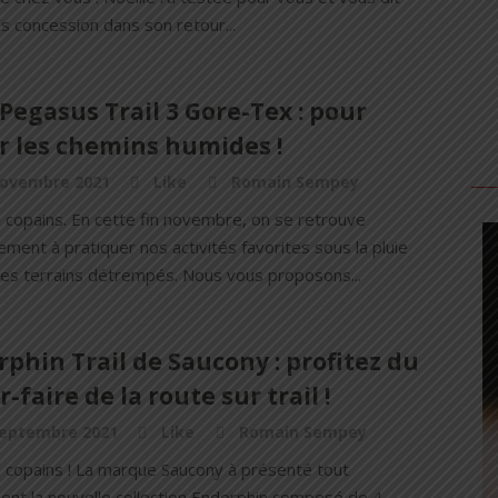
s concession dans son retour...
Pegasus Trail 3 Gore-Tex : pour
r les chemins humides !
novembre 2021
Like
Romain Sempey
s copains. En cette fin novembre, on se retrouve
ement à pratiquer nos activités favorites sous la pluie
des terrains détrempés. Nous vous proposons...
phin Trail de Saucony : profitez du
r-faire de la route sur trail !
septembre 2021
Like
Romain Sempey
s copains ! La marque Saucony à présenté tout
nt la nouvelle collection Endorphin composé de 4