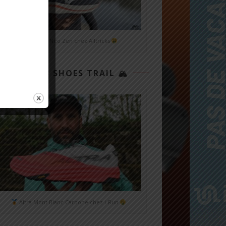
Mizuno Neo Zen chez Alltricks
TOP 3 SHOES TRAIL 🏔
Altra Mont Blanc Carbone chez i-Run