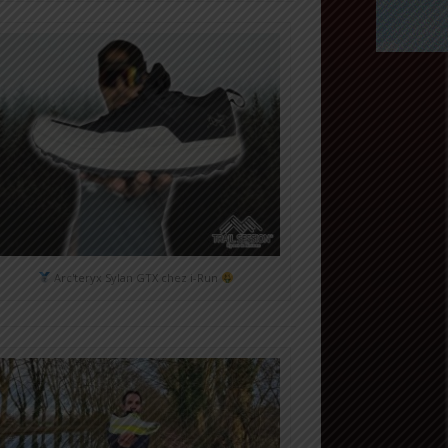
Arc'teryx Sylan GTX chez i-Run