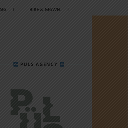
ING
BIKE & GRAVEL
PÜLS AGENCY