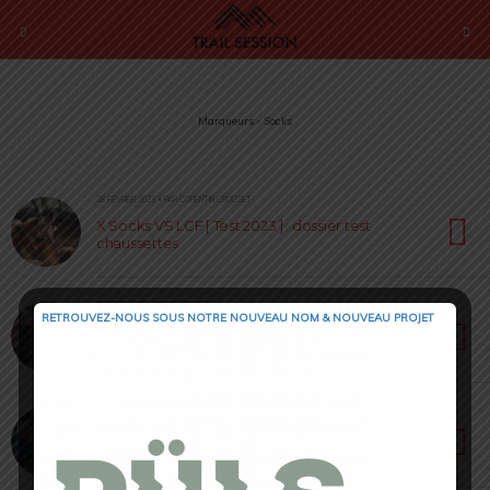
Marqueurs › Socks
28 FÉVRIER 2023 • PAR CORENTIN CROUZET
X Socks VS LCF [ Test 2023 ] : dossier test
chaussettes
16 MARS 2022 • PAR ELODIE ROIG
RETROUVEZ-NOUS SOUS NOTRE NOUVEAU NOM & NOUVEAU PROJET
Pro Racing Socks V4 by Compressport [ Test &
Avis ] : performance
23 FÉVRIER 2022 • PAR LOÏC ROIG
Oxsitis Bike [ Test & Avis ] : Une nouvelle
gamme pleine d’espoir