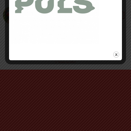
14 JUIN 2020 • PAR ROMAIN SEMPEY
Chaussettes PRO MARATHON et ULTRA TRAIL :
prenez soin de vos pieds où que vous courriez
Retour au début