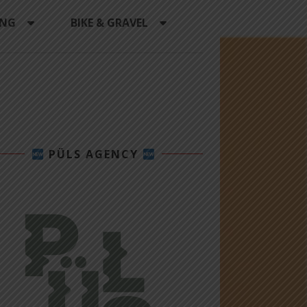
ING
BIKE & GRAVEL
PÜLS AGENCY