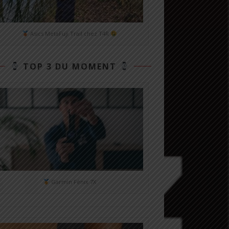
Asics MetaFuji Trail chez T4R
TOP 3 DU MOMENT
Garmin Fénix 7X