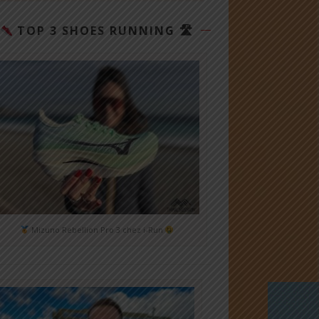
TOP 3 SHOES RUNNING 🛣
Mizuno Rebellion Pro 3 chez i-Run