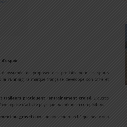
sitis
 d’espoir
nté assumée de proposer des produits pour les sports
t le runnin
g, la marque française développe son offre et
 traileurs pratiquent l’entrainement croisé
. D’autres
’une reprise d’activité physique ou même en compétition.
mment au gravel
ouvre un nouveau marché que beaucoup