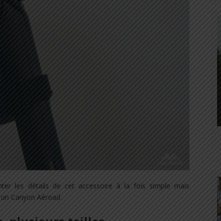
er les détails de cet accessoire à la fois simple mais
t un Canyon Aéroad.