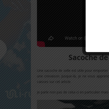
Sacoche de 
Une sacoche de selle est utile pour emporter 
une crevaison. Jusque-là, je ne vous apprend
caisses sur cet article.
Je parle non pas de celui-ci en particulier mai