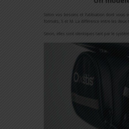
Un modèle,
Selon vos besoins et l’utilisation dont vous 
formats, S et M. La différence entre les deux 
Sinon, elles sont identiques tant par le systè