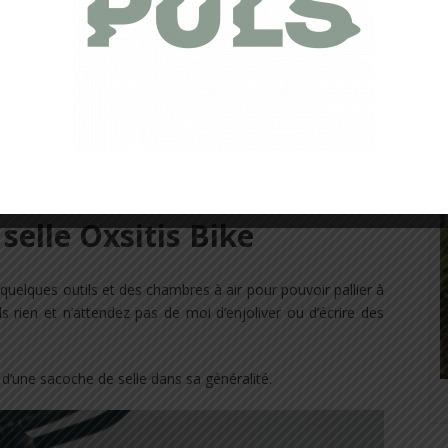
selle Oxsitis Bike
quelques outils et des chambres à air pour pouvoir pallier à
s rien et n’attendez pas de moi d’enjoliver ou d’écrire des
s d’une sacoche de selle dans sa généralité.