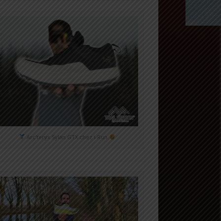
Arc'teryx Sylan GTX chez i-Run