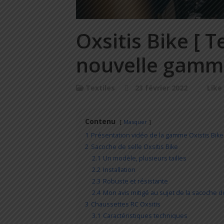
Oxsitis Bike [ T
nouvelle gamme
Textiles
23 février 2022
Like
Contenu
Masquer
1
Présentation vidéo de la gamme Oxistis Bike
2
Sacoche de selle Oxsitis Bike
2.1
Un modèle, plusieurs tailles
2.2
Installation
2.3
Robuste et résistante
2.4
Mon avis mitigé au sujet de la sacoche de
3
Chaussettes RC Oxsitis
3.1
Caractéristiques techniques