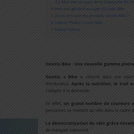
3.2
Mon avis au sujet de la chaussette RC Ox
4
Mon avis général au sujet d’Oxsitis Bike
5
Où se procurer les produits Oxsitis Bike ?
6
Galerie Photos Oxsitis Bike
7
Auteur/Autrice
Oxsitis Bike : Une nouvelle gamme pleine
Oxsitis « Bike »
s’inscrit dans une volo
d’endurance.
Après la nutrition, le trail e
s’adapte à la demande.
En effet,
un grand nombre de coureurs et
personnes se mettent au vélo dans le cadre d
La démocratisation du vélo grâce nota
de marques saisissent.