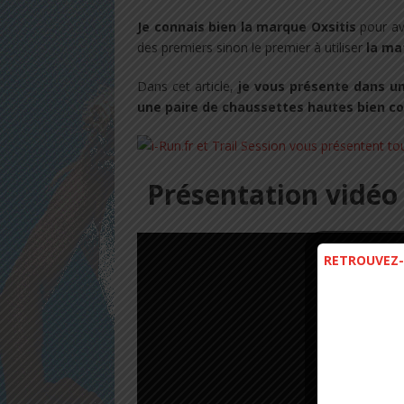
Je connais bien la marque Oxsitis
pour avo
des premiers sinon le premier à utiliser
la ma
Dans cet article,
je vous présente dans u
une paire de chaussettes hautes bien c
Présentation vidéo
RETROUVEZ-