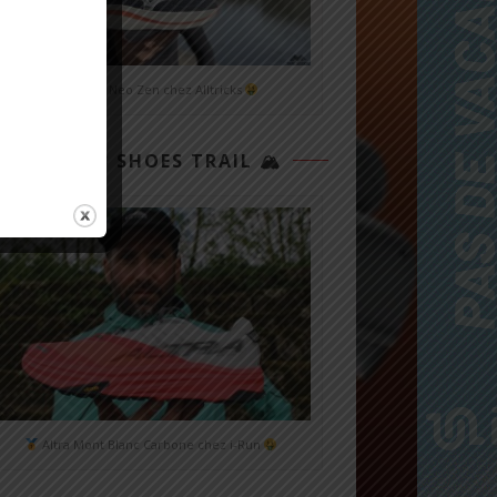
Mizuno Neo Zen chez Alltricks
TOP 3 SHOES TRAIL 🏔
Altra Mont Blanc Carbone chez i-Run