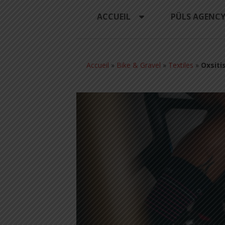
ACCUEIL
PÜLS AGENC
Accueil
»
Bike & Gravel
»
Textiles
»
Oxsiti