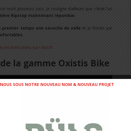
ir testé plusieurs sacs. Je souligne d’ailleurs que c’était l’un
tière Ripstop maintenant répandue
.
n premier temps une sacoche de selle
et je finirais par
onfortables
.
 de la gamme Oxistis Bike
NOUS SOUS NOTRE NOUVEAU NOM & NOUVEAU PROJET