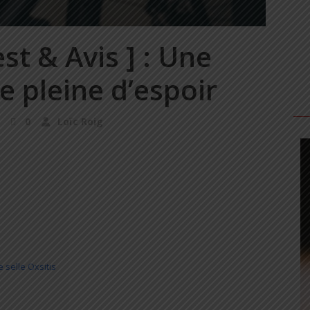
est & Avis ] : Une
 pleine d’espoir
0
Loïc Roig
 selle Oxsitis