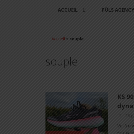
ACCUEIL
PÜLS AGENC
Accueil
»
souple
souple
KS 90
dyna
28 j
Voilà u
fois la 