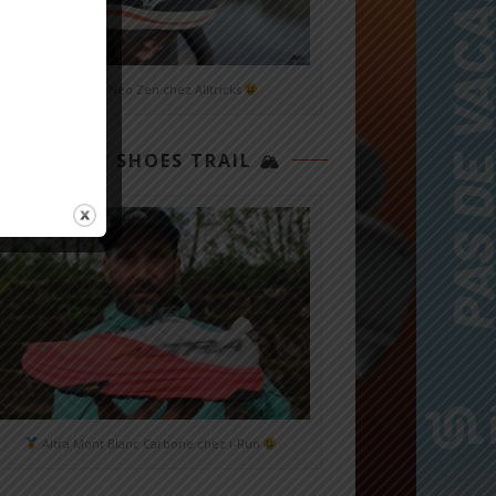
Mizuno Neo Zen chez Alltricks
TOP 3 SHOES TRAIL 🏔
Altra Mont Blanc Carbone chez i-Run