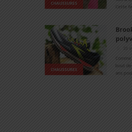
CHAUSSURES
Cette fo
Brook
poly
23 o
Comme c
bout de
CHAUSSURES
ans pou