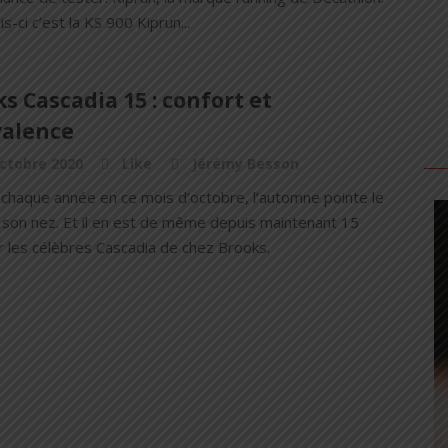
is-ci c’est la KS 900 Kiprun...
s Cascadia 15 : confort et
valence
ctobre 2020
Like
Jérémy Besson
haque année en ce mois d’octobre, l’automne pointe le
 son nez. Et il en est de même depuis maintenant 15
r les célèbres Cascadia de chez Brooks.