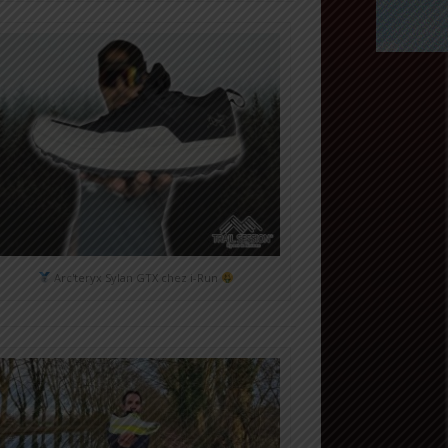
Arc'teryx Sylan GTX chez i-Run