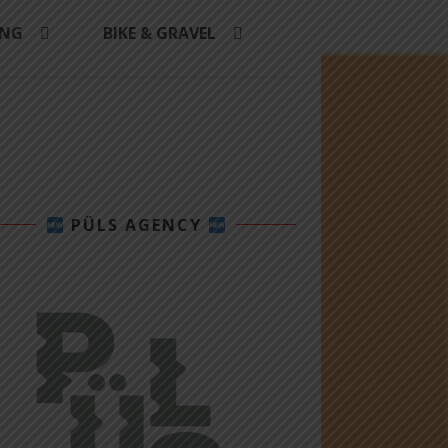
ING
BIKE & GRAVEL
PÜLS AGENCY