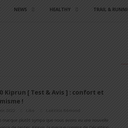
Y
NEWS
HEALTHY
TRAIL & RUNN
0 Kiprun [ Test & Avis ] : confort et
misme !
uin 2022
Like
Laëtitia Rémond
ne marque plutôt sympa que nous avons eu une nouvelle
chance de tester. Kiprun, la marque running de Décathlon.