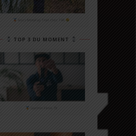
Asics MetaFuji Trail chez T4R
TOP 3 DU MOMENT
Garmin Fénix 7X