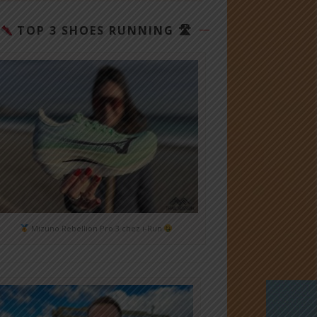
TOP 3 SHOES RUNNING 🛣
Mizuno Rebellion Pro 3 chez i-Run