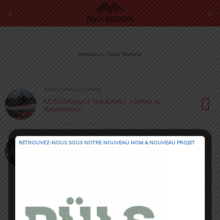
Marqueurs › Talon Renforcé
28 JUIN 2022 • PAR LAËTITIA RÉMOND
KS 900 Kiprun [ Test & Avis ] : confort et
dynamisme !
2 AOÛT 2021 • PAR LAËTITIA RÉMOND
RETROUVEZ-NOUS SOUS NOTRE NOUVEAU NOM & NOUVEAU PROJET
Saucony Ride 14 : la polyvalence technique
aux pieds