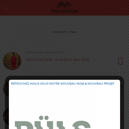
Marqueurs › Tokyo
24 NOVEMBRE 2021 • PAR JÉRÉMY BESSON
ASICS KASANE : aussi libre que stylé
12 JUILLET 2021 • PAR NADIA JAS
RETROUVEZ-NOUS SOUS NOTRE NOUVEAU NOM & NOUVEAU PROJET
Future Activate Tokyo d’Asics : un style urbain
moderne
12 MAI 2021 • PAR THIBAUD BESSON
ASICS Future Tokyo Ventilate : une panoplie
aux couleurs des J.O 2021