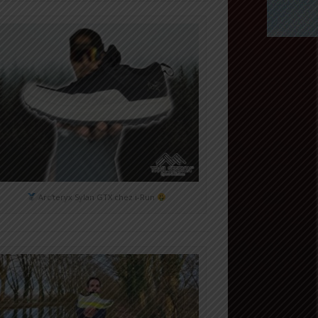
Arc'teryx Sylan GTX chez i-Run