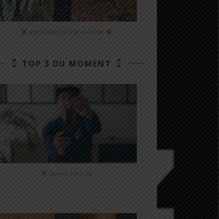
Asics MetaFuji Trail chez T4R
TOP 3 DU MOMENT
Garmin Fénix 7X