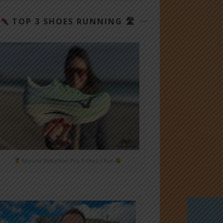
TOP 3 SHOES RUNNING 🛣
Mizuno Rebellion Pro 3 chez i-Run