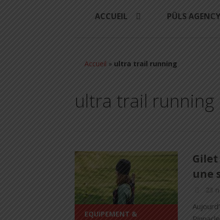
ACCUEIL
PÜLS AGENC
Accueil
»
ultra trail running
ultra trail running
Gilet
une 
23 
Aujourd’
EQUIPEMENT &
Pinnacle