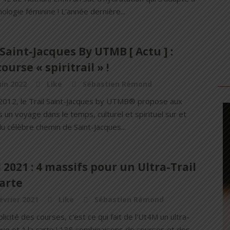
ologie féminine ! L’année dernière...
 Saint-Jacques By UTMB [ Actu ] :
ourse « spiritrail » !
uin 2022
Like
Sébastien Rémond
2012, le Trail Saint-Jacques by UTMB® propose aux
 un voyage dans le temps, culturel et spirituel sur et
u célèbre chemin de Saint-Jacques...
2021 : 4 massifs pour un Ultra-Trail
carte
évrier 2021
Like
Sébastien Rémond
plicité des courses, c'est ce qui fait de l'Ut4M un ultra-
ique et à la carte ! 138 combinaisons de courses et des