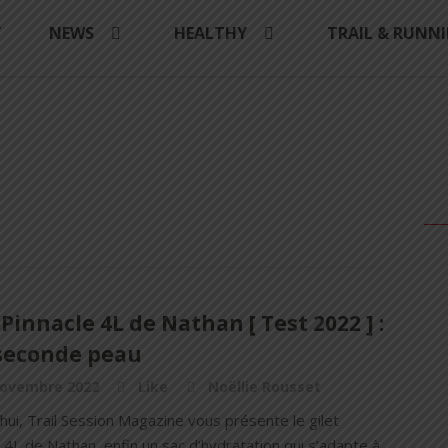
Y
NEWS
HEALTHY
TRAIL & RUNN
 Pinnacle 4L de Nathan [ Test 2022 ] :
seconde peau
novembre 2022
Like
Noëllie Rousset
hui, Trail Session Magazine vous présente le gilet
 4L de Nathan, enfin un sac d’hydratation qui s’adapte à