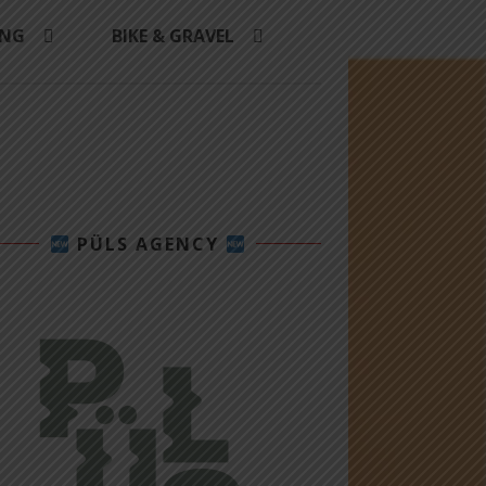
ING
BIKE & GRAVEL
PÜLS AGENCY