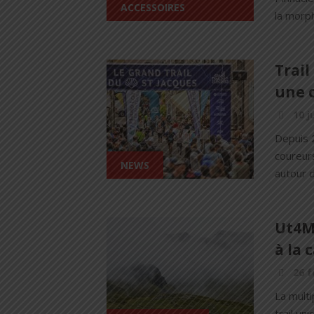
ACCESSOIRES
la morph
Trail
une c
10 j
Depuis 
coureurs
NEWS
autour d
Ut4M 
à la 
26 f
La multi
trail un