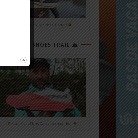
Mizuno Neo Zen chez Alltricks
TOP 3 SHOES TRAIL 🏔
Altra Mont Blanc Carbone chez i-Run