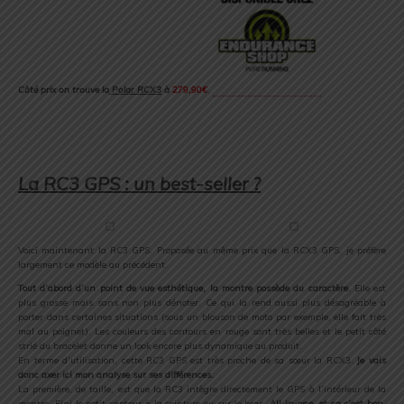
Côté prix on trouve la
Polar RCX3
à
279,90€
.
.
.
.
La RC3 GPS : un best-seller ?
Voici maintenant la RC3 GPS. Proposée au même prix que la RCX3 GPS, je préfère
largement ce modèle au précédent.
Tout d’abord d’un point de vue esthétique, la montre possède du caractère
. Elle est
plus grosse mais sans non plus dénoter. Ce qui la rend aussi plus désagréable à
porter dans certaines situations (sous un blouson de moto par exemple, elle fait très
mal au poignet). Les couleurs des contours en rouge sont très belles et le petit côté
strié du bracelet donne un look encore plus dynamique au produit.
En terme d’utilisation, cette RC3 GPS est très proche de sa sœur la RCX3.
Je vais
donc axer ici mon analyse sur ses différences.
La première, de taille, est que la RC3 intègre directement le GPS à l’intérieur de la
montre. Fini le petit capteur à la ceinture ou sur le bras.
All-in-one, et ça c’est bon
.