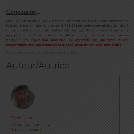
.
Conclusion
…
Chez Polar, des modèles GPS + cardio ont été développés à des prix très intéressants.
Pour moi, à prix similaire, ou presque,
la RC3 GPS remporte largement le duel
. J’ai été
vraiment séduit par ce produit qui me suit depuis plusieurs semaines et que je ne
veux plus quitter. Polar a réussi une belle montre qui comprend de nombreuses
fonctionnalités.
L’ajout d’un baromètre, une étanchéité plus importante, et une
programmation manuelle d’exercices en ferait sûrement un best-seller indétrônable.
Mickaël Mussard, pour Trail Session Magazine, 2013.
Auteur/Autrice
Cédric Masip
▲ Cédric Masip - 42 ans ▲
Marié - 1 enfant