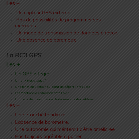
Les –
Un capteur GPS externe.
Pas de possibilités de programmer ses
exercices.
Un mode de transmission de données à revoir.
Une absence de baromètre.
.
La RC3 GPS
Les +
Un GPS intégré
Un prix très attractif
Une fonction « retour au point de départ » très utile
Les fonctions d’entrainements Polar.
Un mode de transmission de données facile à utiliser.
Les –
Une étanchéité ridicule.
L’absence de baromètre.
Une autonomie qui mériterait d’être améliorée.
Pas toujours agréable à porter.