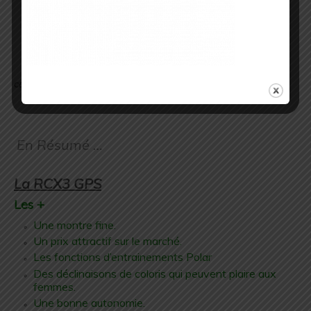
Côté prix on trouve la
Polar RC3
à
229,90€
.
.
.
.
En Résumé …
.
La RCX3 GPS
Les +
Une montre fine.
Un prix attractif sur le marché.
Les fonctions d’entrainements Polar
Des déclinaisons de coloris qui peuvent plaire aux
femmes.
Une bonne autonomie.