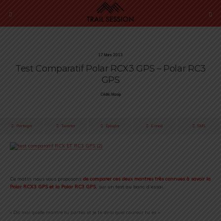
17 Mars 2013
Test Comparatif Polar RCX3 GPS – Polar RC3
GPS
Cédric Masip
Partager
Tweeter
Épingler
E-mail
SMS
.
Ce matin nous vous proposons
de comparer ces deux montres très connues à savoir la
Polar RCX3 GPS et la Polar RC3 GPS
, sur un test au banc d’essai.
.
« Dis moi quelle montre tu portes et je te dirai quel coureur tu es »