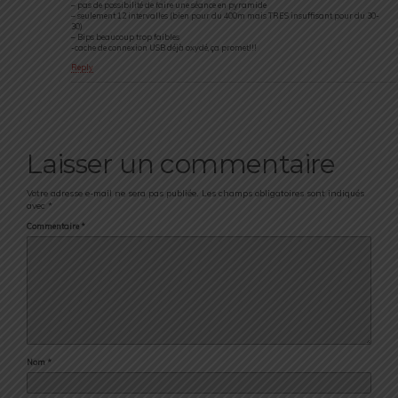
– pas de possibilité de faire une séance en pyramide
– seulement 12 intervalles (bien pour du 400m mais TRES insuffisant pour du 30-
30)
– Bips beaucoup trop faibles
-cache de connexion USB déjà oxydé, ça promet!!!
Reply
Laisser un commentaire
Votre adresse e-mail ne sera pas publiée.
Les champs obligatoires sont indiqués
avec
*
Commentaire
*
Nom
*