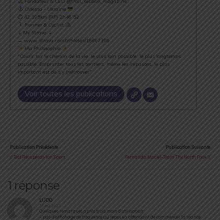
Fondateur & CEO @trail_session_magazine
Odessa - Ukraine
⏱ 42.195km [RP] 2h46’52
Runner & Cyclist
⇣ My Strava ⇣
→ www.strava.com/athletes/18867396
Ma Philosophie
"Courir sur le chemin de la vie, le plus loin possible, le plus longtemps
possible. Emprunter tous les sentiers, même les impasses, le plus
important est de s’y (re)trouver".
Voir toutes les publications
Publication Précédente
Publication Suivante
Test Récupérat-Ion Sport
Fernanda Maciel-Team The North Face
1 réponse
LUDO
16 mai 2013
Quelques remarques après trois mois d’utilisation:
– pas d’affichage de fréquence au repos en attendant de commencer la séance.