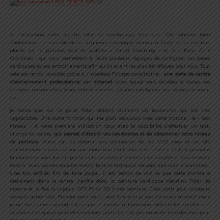
.
A l’utilisation cette montre offre de nombreuses fonctions. On retrouve bien
évidemment, le contrôle de la fréquence cardiaque obtenu à l’aide de la ceinture
placée sur la poitrine, tout le système « Smart Coaching » et le « Polar Zone
Optimiser » qui vous permettent à l’aide plusieurs réglages de configurer vos zones
cardiaques et vos entraînements afin qu’ils soient les plus bénéfiques pour vous. Tout
cela est rendu possible grâce à l’interface Polarpersonaltrainer,
une sorte de centre
d’entrainement professionnel sur internet
dans lequel vous accédez à toutes vos
données personnelles, à vos entraînements où vous configurez vos séances à venir,
etc…
Je pense que sur ce point Polar détient vraiment un leadership qui est très
appréciable. Une autre fonction qui me plait beaucoup avec cette marque : le « test
fitness ». A votre première utilisation vous avez la possibilité d’effectuer un test,
allongé au calme,
qui permet d’établir vos constantes et de déterminer votre niveau
de pratique
. Ainsi j’ai pu obtenir une estimation de ma VO2 max et j’ai été
agréablement surpris de voir que mon cœur était celui d’un « élite ». Ce test permet à
la montre de vous fournir par la suite des entraînements plus adaptés si vous en avez
besoin. Vous pourrez ensuite revenir faire ce test aussi souvent que vous le souhaitez.
Une fois enfilée, fini de faire joujou, il est temps de voir ce que cette montre a
réellement dans le ventre. J’enfile donc la ceinture cardiaque Wearlink Polar, la
montre et je fixe le capteur GPS Polar G5 à ma ceinture. C’est parti pour plusieurs
séances acharnées. Premier petit souci, peut être n’ai-je pas été assez attentif, mais
je ne sais jamais quand est ce que la montre a finalement détecté les satellites et
quand est-ce que je peux effectivement partir (je n’ai pas envie de faire des kms pour