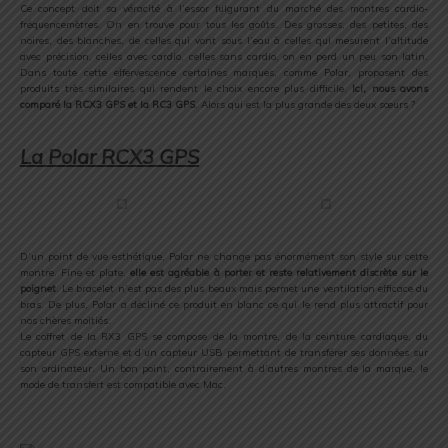
Ce concept doit sa véracité à l’essor fulgurant du marché des montres cardio-
fréquencemètres. On en trouve pour tous les goûts. Des grosses, des petites, des
noires, des blanches, de celles qui vont sous l’eau à celles qui mesurent l’altitude
avec précision, celles avec cardio, celles sans cardio, on en perd un peu son latin.
Dans toute cette effervescence certaines marques, comme Polar, proposent des
produits très similaires qui rendent le choix encore plus difficile.
Ici, nous avons
comparé la RCX3 GPS et la RC3 GPS
. Alors qui est la plus grande des deux sœurs ?
.
La Polar RCX3 GPS
.
D’un point de vue esthétique, Polar ne change pas énormément son style sur cette
montre. Fine et plate,
elle est agréable à porter et reste relativement discrète sur le
poignet
. Le bracelet n’est pas des plus beaux mais permet une ventilation efficace du
bras. De plus, Polar a décliné ce produit en blanc ce qui le rend plus attractif pour
nos chères moitiés.
Le coffret de la RX3 GPS se compose de la montre, de la ceinture cardiaque, du
capteur GPS externe et d’un capteur USB permettant de transférer ses données sur
son ordinateur. Un bon point, contrairement à d’autres montres de la marque, le
mode de transfert est compatible avec Mac.
.