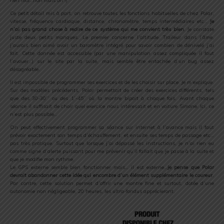
rien moi…non mais oh !)
Ce petit détail mis à part, on retrouve toutes les fonctions habituelles de chez Polar,
vitesse, fréquence cardiaque, distance, chronomètre, temps intermédiaires etc…
Je
n’ai pas grand chose à redire de ce système qui me convient très bien
. Je constate
juste deux petits manques. Le premier concerne l’altitude. Traileur dans l’âme,
j’aurais bien aimé avoir un baromètre intégré pour savoir combien de dénivelé j’ai
fait. Cette donnée est accessible (par une manipulation assez compliquée il faut
l’avouer…) sur le site par la suite, mais semble être entachée d’un bug assez
désagréable.
Il est impossible de programmer ses exercices et de les choisir sur place. Je m’explique.
Sur des modèles précédents, Polar permettait de créer des exercices différents, tels
que des 30-30’’ ou des 1’-45’’ où la montre bipait à chaque fois. Avant chaque
séance il suffisait de choir quel exercice nous intéressait et en voiture Simone. Ici, ce
n’est plus possible…
On peut effectivement programmer sa séance sur internet à l’avance mais il faut
prévoir exactement son temps d’échauffement, et ensuite ses temps de passage etc…
pas très pratique. Surtout que lorsque j’ai dépassé les instructions, je n’ai rien eu
comme signe d’alerte puissant pour me prévenir qu’il fallait que je passe à la suite et
que je modifie mon rythme.
Le GPS externe semble bien fonctionner mais… il est externe…
je pense que Polar
devrait abandonner cette idée qui encombre d’un élément supplémentaire le coureur
.
Par contre, cette solution permet d’offrir une montre fine et surtout, dotée d’une
autonomie non négligeable, 20 heures, les ultra-fondus apprécieront.