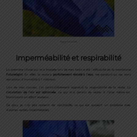
Imperméabilité
Imperméabilité et respirabilité
La première chose qui m’a frappée lors de mes tests a été l’efficacité de la membrane
Futurelight
. En effet, la veste a
parfaitement résisté à l’eau
, me gardant au sec sans
sensation d’humidité à l’intérieur.
Lors de mes courses, j’ai particulièrement apprécié la respirabilité de la veste. La
circulation de l’air est optimisée
, ce qui m’a permis de rester à l’aise même en
fournissant un effort soutenu.
De plus, je n’ai pas ressenti de surchauffe, ce qui est souvent un problème avec
d’autres vestes imperméables.