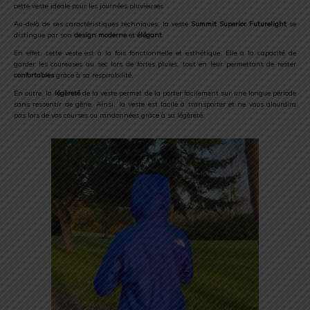
cette veste idéale pour les journées pluvieuses.
Au-delà de ses caractéristiques techniques, la veste
Summit Superior Futurelight
se
distingue par son
design moderne
et
élégant
.
En effet, cette veste est à la fois fonctionnelle et esthétique.
Elle a la capacité de
garder les coureuses au sec lors de fortes pluies, tout en leur permettant de rester
confortables
grâce à sa respirabilité.
En outre, la
légèreté
de la veste permet de la porter facilement sur une longue période
sans ressentir de gêne. Ainsi, la veste est facile à transporter et ne vous alourdira
pas lors de vos courses ou randonnées grâce à sa légèreté.