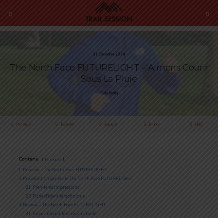
31 Décembre 2024
The North Face FUTURELIGHT – Aimons Courir
Sous La Pluie
Celia Bertin
Partager
Tweeter
Épingler
E-mail
SMS
Contenu
Masquer
1
Preview – The North Face FUTURELIGHT
2
Présentation générale The North Face FUTURELIGHT
2.1
Premières impressions
2.2
Fiche d’identité technique
3
Review – The North Face FUTURELIGHT
3.1
Imperméabilité et respirabilité