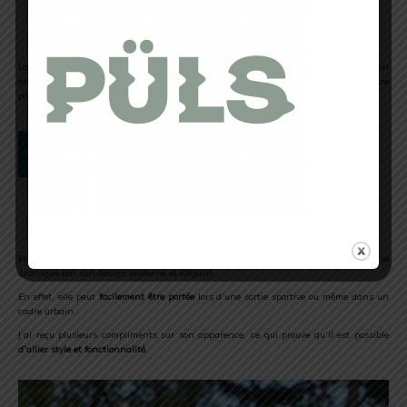
Détails pratiques
La
poche est bien placée
et suffisamment spacieuse pour accueillir mes clés, mon
téléphone et d’autres petits essentiels. En outre, la légèreté de la veste est un autre
point positif, de plus, elle
se plie facilement
et peut être rangée sans encombre.
Esthétique et style
En plus de ses performances techniques, la veste
Summit Superior Futurelight
se
distingue par son design moderne et élégant.
En effet, elle peut
facilement être portée
lors d’une sortie sportive ou même dans un
cadre urbain.
J’ai reçu plusieurs compliments sur son apparence, ce qui prouve qu’il est possible
d’allier style et fonctionnalité
.