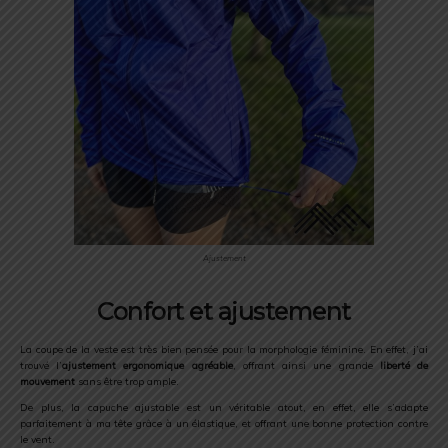
Ajustement
Confort et ajustement
La coupe de la veste est très bien pensée pour la morphologie féminine. En effet, j’ai
trouvé l’
ajustement ergonomique agréable
, offrant ainsi une grande
liberté de
mouvement
sans être trop ample.
De plus, la capuche ajustable est un véritable atout, en effet, elle s’adapte
parfaitement à ma tête grâce à un élastique, et offrant une bonne protection contre
le vent.