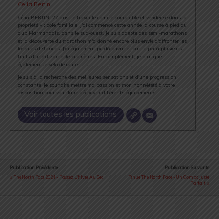
Celia Bertin
Célia BERTIN, 27 ans, je travaille comme comptable et vendeuse dans la
propriété viticole familiale. J'ai commencé cette année la course à pied au
club Marmandais, dans le sud-ouest. Je suis adepte des semi-marathons
et la découverte du marathon m'a donné encore plus envie d'affronter les
longues distances. J'ai également pu découvrir et participer à plusieurs
trails d'une dizaine de kilomètres. En complément, je pratique
également le vélo de route.
Je suis à la recherche des meilleures sensations et d'une progression
constante. Je souhaite mettre ma passion et mon honnêteté à votre
disposition pour vous faire découvrir différents équipements.
Voir toutes les publications
Publication Précédente
Publication Suivante
The North Face 2024 - Passez L'hiver Au Sec
Tenue The North Face - Un Combo Juste
Parfait