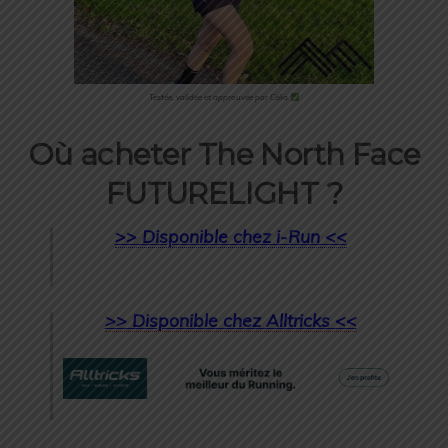
Testée, validée et approuvée par Célia
Où acheter The North Face
FUTURELIGHT ?
>> Disponible chez i-Run <<
>> Disponible chez Alltricks <<