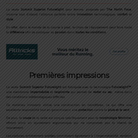
La veste
Summit Superior Futurelight
pour femme, proposée par
The North Face
,
incarne tout d’abord l’alliance parfaite entre
innovation
technologique,
confort
et
style
.
En effet, dans le monde de la course à pied, le choix de l’équipement peut faire toute
la
différence
afin de pratiquer sa
passion
dans
toutes les conditions
.
Premières impressions
La veste
Summit Superior Futurelight
est fabriquée avec la technologie
Futurelight™
,
une membrane
imperméable
et
respirante
qui permet de
rester au sec
, même dans
des conditions météorologiques difficiles.
Ce matériau innovant utilise une construction en nanofibres, ce qui offre une
excellente respirabilité tout en garantissant une
protection
contre la
pluie et le vent
.
De plus, la
coupe
de la veste est conçue spécifiquement pour la
morphologie féminine
,
offrant ainsi un ajustement ergonomique qui ne compromet pas la liberté de
mouvement.
Les coutures entièrement scellées contribuent également à l’imperméabilité, rendant