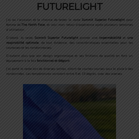
FUTURELIGHT
J’ai eu l’occasion et la chance de tester la veste
Summit Superior Futurelight
pour
femme de
The North Face
, et voici mon retour d’expérience après plusieurs semaines
d’utilisation.
D’abord, la veste
Summit Superior Futurelight
promet une
imperméabilité
et
une
respirabilité optimale
, de tout évidence, des caractéristiques essentielles pour les
coureuses et les randonneuses.
D’autant plus que son design ergonomique et ses finitions de qualité en font un
équipement à la fois
fonctionnel et élégant
.
J’ai porté la veste lors de diverses sorties, allant de courtes courses sous la pluie à des
randonnées. Les températures variaient entre 5 et 15 degrés, avec des averses.