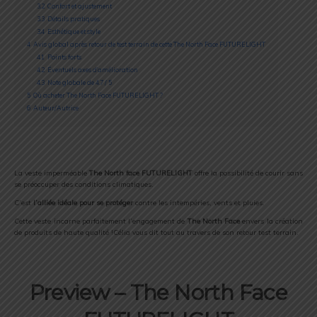
3.2
Confort et ajustement
3.3
Détails pratiques
3.4
Esthétique et style
4
Avis global après retour de test terrain de cette The North Face FUTURELIGHT
4.1
Points forts
4.2
Éventuels axes d’amélioration
4.3
Note globale de 4.7 / 5
5
Où acheter The North Face FUTURELIGHT ?
6
Auteur/Autrice
La veste imperméable
The North face FUTURELIGHT
offre la possibilité de courir sans
se préoccuper des conditions climatiques.
C’est
l’alliée idéale pour se protéger
contre les intempéries, vents et pluies.
Cette veste incarne parfaitement l’engagement de
The North Face
envers la création
de produits de haute qualité !Célia vous dit tout au travers de son retour test terrain.
Preview – The North Face