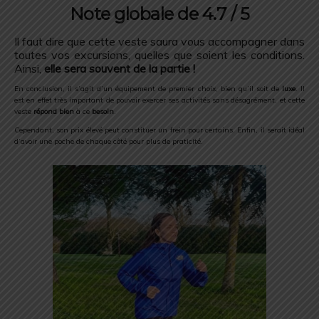
Note globale de 4.7 / 5
Il faut dire que cette veste saura vous accompagner dans
toutes vos excursions, quelles que soient les conditions.
Ainsi,
elle sera souvent de la partie !
En conclusion, il s’agit d’un équipement de premier choix, bien qu’il soit de
luxe
. Il
est en effet très important de pouvoir exercer ses activités sans désagrément, et cette
veste
répond bien
à ce
besoin
.
Cependant, son prix élevé peut constituer un frein pour certains.
Enfin, il serait idéal
d’avoir une poche de chaque côté pour plus de praticité.