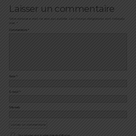
Laisser un commentaire
Votre adresse e-mail ne sera pas publiée.
Les champs obligatoires sont indiqués
avec
*
Commentaire
*
Nom
*
E-mail
*
Site web
Oui, ajoutez moi à votre liste de diffusion.