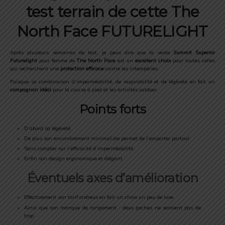
test terrain de cette The
North Face FUTURELIGHT
Après plusieurs semaines de test, je peux dire que la veste
Summit Superior
Futurelight
pour femme de
The North Face
est un
excellent choix
pour toutes celles
qui recherchent une
protection efficace
contre les intempéries.
Puisque sa combinaison d’imperméabilité, de respirabilité et de légèreté en fait un
compagnon idéal
pour la course à pied et les activités outdoor.
Points forts
D’abord sa légèreté
De plus son encombrement minimaliste permet de l’emporter partout
Sans compter sur l’efficacité d’imperméabilité
Enfin son design ergonomique et élégant
Éventuels axes d’amélioration
Effectivement son tarif onéreux en fait un choix un peu de luxe
Ainsi que son manque de rangement : deux poches ne seraient pas de
trop