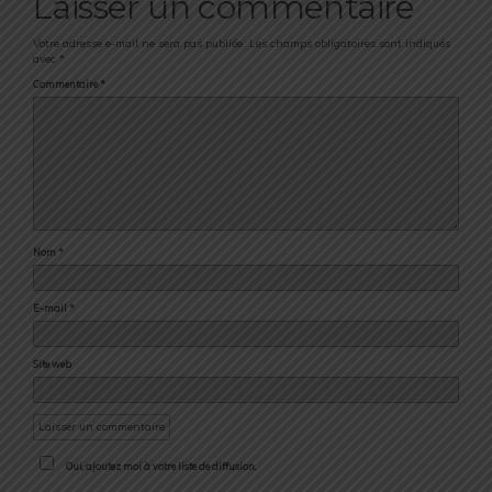
Laisser un commentaire
Votre adresse e-mail ne sera pas publiée.
Les champs obligatoires sont indiqués
avec
*
Commentaire
*
Nom
*
E-mail
*
Site web
Oui, ajoutez moi à votre liste de diffusion.