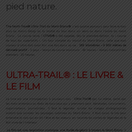
pied nature.
.
The North Face® Ultra-Trail du Mont-Blanc®
, c’est quatre parcours pour faire le tour
plus ou moins élargi ou la moitié du tour dans un sens ou dans l’autre du mont
Blanc… La course reine, l’
UTMB®
a été appelée, dès la première édition, la « course
de tous les superlatifs ». Un tour complet du massif du Mont-Blanc, celle que tout
coureur d’ultra doit avoir fini une fois dans sa vie :
168 kilomètres – 9 600 mètres de
dénivelé positif
– 3 pays – temps de course maximum : 46 heures – temps indicatif des
premiers : 20 heures.
.
ULTRA-TRAIL® : LE LIVRE &
LE FILM
Le livre est une introspection à plusieurs voix :
Ultra-Trail®
par lui-même, porté par
les mots entendus ou rêvés de tous ceux qui y prennent part, bénévoles, concurrents,
organisateurs, journalistes… Il faut le regarder, scruter les visages photographiés
autant que survoler les paysages sublimes du Mont-Blanc. Il faut aussi le lire pour
entendre la voix qui en dit l’être et les valeurs, en raconte les contes et légendes et le
fait vivre de l’intérieur.
Le film est une respiration cosmique, une foulée de géant à travers le Mont-Blanc
. Il