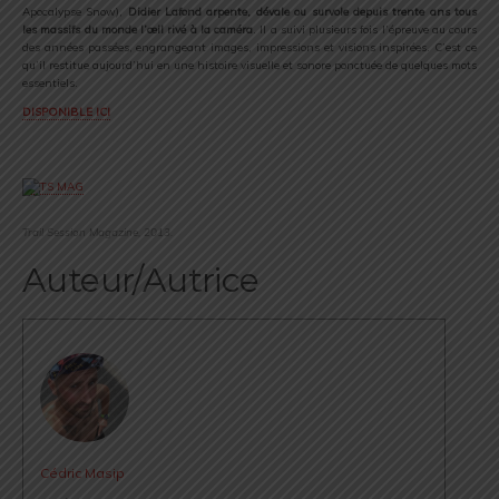
Apocalypse Snow),
Didier Lafond arpente, dévale ou survole depuis trente ans tous
les massifs du monde l’œil rivé à la caméra
. Il a suivi plusieurs fois l’épreuve au cours
des années passées, engrangeant images, impressions et visions inspirées. C’est ce
qu’il restitue aujourd’hui en une histoire visuelle et sonore ponctuée de quelques mots
essentiels.
DISPONIBLE ICI
.
Trail Session Magazine, 2013.
Auteur/Autrice
Cédric Masip