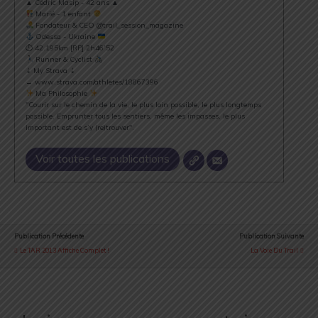
▲ Cédric Masip - 42 ans ▲
Marié - 1 enfant
Fondateur & CEO @trail_session_magazine
Odessa - Ukraine
⏱ 42.195km [RP] 2h46’52
Runner & Cyclist
⇣ My Strava ⇣
→ www.strava.com/athletes/18867396
Ma Philosophie
"Courir sur le chemin de la vie, le plus loin possible, le plus longtemps
possible. Emprunter tous les sentiers, même les impasses, le plus
important est de s’y (re)trouver".
Voir toutes les publications
Publication Précédente
Publication Suivante
Le TAR 2013 Affiche Complet !
La Voie Du Trail