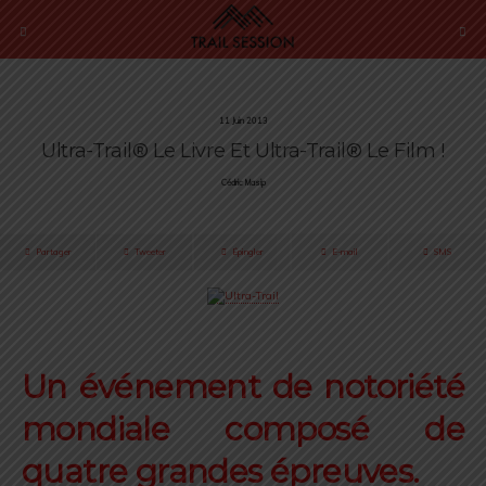
11 Juin 2013
Ultra-Trail® Le Livre Et Ultra-Trail® Le Film !
Cédric Masip
Partager
Tweeter
Épingler
E-mail
SMS
.
Un événement de notoriété
mondiale composé de
quatre grandes épreuves.