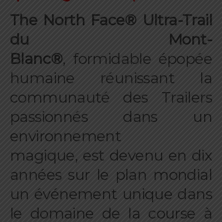
The North Face® Ultra-Trail
du Mont-
Blanc®
, formidable épopée
humaine réunissant la
communauté des Trailers
passionnés dans un
environnement
magique, est devenu en dix
années sur le plan mondial
un événement unique dans
le domaine de la course à