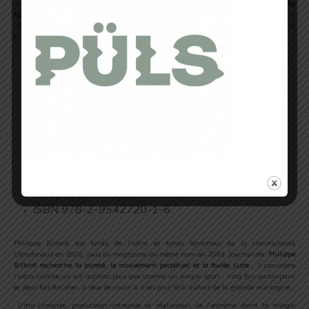
s’associe à Autour du Mont-Blanc en 2012 pour publier le livre d’Olivier Bessy
« The
North Face® Ultra-Trail du Mont-Blanc® – un mythe, un territoire, des hommes »
à
l’occasion de la dixième édition et, cette année, le bel album de Philippe Billard et
Didier Lafond
« Ultra-Trail®- le livre & le film »
.
Textes de Philippe Billard
23,5 x 27,5 cm, broché sous jaquette illustrée
144 pages, environ 175 illustrations
Version anglaise traduite par Craig Duncan à
venir très prochainement
Le film : une réalisation de Didier Lafond
DVD bilingue français-anglais
22 mn inséré au verso de la première de
couverture
Prix public : 49 € t.t.c.
ISBN 978-2-9542720-1-6
.
Philippe Billard est fondu de l’ultra et fondu fondateur de la communauté
Ultrafondus en 2002, puis du magazine du même nom en 2003. Journaliste,
Philippe
Billard recherche la pureté, le mouvement perpétuel et la foulée juste
; il considère
l’ultra comme un art martial plus que comme un simple sport ; cinq fois participant
et deux fois finisher, il rêve de courir à n’en plus finir autour de la grande montagne…
Ultra-cinéaste, producteur intrépide et réalisateur de l’extrême (dont la trilogie