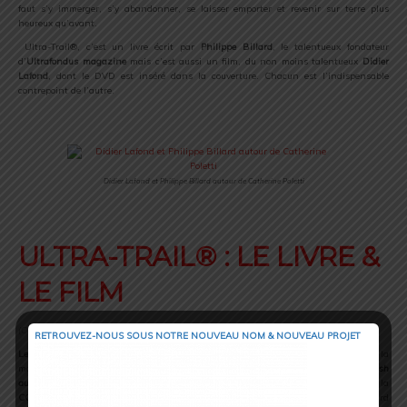
faut s’y immerger, s’y abandonner, se laisser emporter et revenir sur terre plus
heureux qu’avant.
Ultra-Trail®, c’est un livre écrit par
Philippe Billard
, le talentueux fondateur
d’
Ultrafondus magazine
mais c’est aussi un film, du non moins talentueux
Didier
Lafond
, dont le DVD est inséré dans la couverture. Chacun est l’indispensable
contrepoint de l’autre.
.
Didier Lafond et Philippe Billard autour de Catherine Poletti
.
ULTRA-TRAIL® : LE LIVRE &
LE FILM
(Co édition : Le Petit Montagnard e Autour du Mont-Blanc)
RETROUVEZ-NOUS SOUS NOTRE NOUVEAU NOM & NOUVEAU PROJET
Le Petit Montagnard
, magazine pour la jeunesse consacré à la découverte de la
montagne, a été créé en 2002 par
Françoise Rey
après le succès de son livre
« Crash
au Mont-Blanc »
(première édition Glénat, 1991)
. Françoise a été finisher de la
CCC®
en 2008 et de la
TDS®
en 2011 : il coulait de source que Le Petit Montagnard