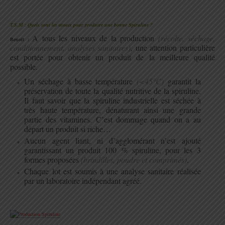
.
T.S.M : Quels sont les atouts pour produire une bonne Spiruline ?
A tous les niveaux de la production
(récolte, séchage,
Benoit :
conditionnement, analyses sanitaires)
, une attention particulière
est portée pour obtenir un produit de la meilleure qualité
possible.
Un séchage à basse température
(<45°C)
garantit la
préservation de toute la qualité nutritive de la spiruline.
Il faut savoir que la spiruline industrielle est séchée à
très haute température, dénaturant ainsi une grande
partie des vitamines. C’est dommage quand on a au
départ un produit si riche…
Aucun agent liant, ni d’agglomérant n’est ajouté
garantissant un produit 100 % spiruline, pour les 3
formes proposées
(brindilles, poudre et comprimés)
.
Chaque lot est soumis à une analyse sanitaire réalisée
par un laboratoire indépendant agréé.
.
.