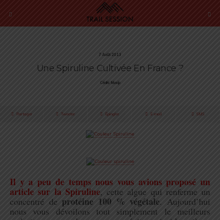
7 Août 2013
Une Spiruline Cultivée En France ?
Cédric Masip
Partager
Tweeter
Épingler
E-mail
SMS
Il y a peu de temps nous vous avions proposé un
article sur la Spiruline
, cette algue qui renferme un
protéine 100 % végétale
concentré de
. Aujourd’hui
nous vous dévoilons tout simplement le meilleurs