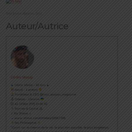
Trail Session Magazine, 2013.
Auteur/Autrice
Cédric Masip
▲ Cédric Masip - 42 ans ▲
Marié - 1 enfant
Fondateur & CEO @trail_session_magazine
Odessa - Ukraine
⏱ 42.195km [RP] 2h46’52
Runner & Cyclist
⇣ My Strava ⇣
→ www.strava.com/athletes/18867396
Ma Philosophie
"Courir sur le chemin de la vie, le plus loin possible, le plus longtemps