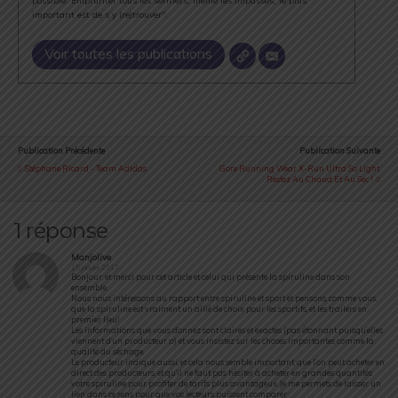
possible. Emprunter tous les sentiers, même les impasses, le plus
important est de s’y (re)trouver".
Voir toutes les publications
Publication Précédente
Publication Suivante
Stéphane Ricard - Team Adidas
Gore Running Wear X-Run Ultra So Light,
Restez Au Chaud Et Au Sec !
1 réponse
Manjolive
15 janvier 2017
Bonjour, et merci pour cet article et celui qui présente la spiruline dans son
ensemble.
Nous nous intéressons au rapport entre spiruline et sport et pensons, comme vous,
que la spiruline est vraiment un allié de choix pour les sportifs, et les trailers en
premier lieu!
Les informations que vous donnez sont claires et exactes (pas étonnant puisqu’elles
viennent d’un producteur ;o) et vous insistez sur les choses importantes comme la
qualité du séchage.
Le producteur indique aussi, et cela nous semble important, que l’on peut acheter en
direct des producteurs, et qu’il ne faut pas hésiter à acheter en grandes quantités
votre spiruline pour profiter de tarifs plus avantageux. Je me permets de laisser un
lien dans ce sens pour que vos lecteurs puissent comparer :