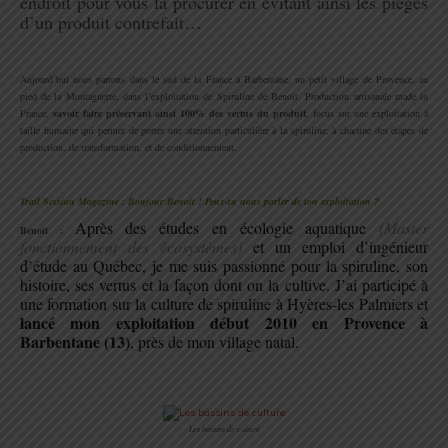
endroit pour vous la procurer en évitant ainsi les pièges
d’un produit contrefait…
.
Aujourd’hui nous partons dans le sud de la France à Barbentane, un petit village de Provence, au
pied de la Montagnette, dans l’exploitation de Spiruline de Benoit. Production artisanale made in
France,
savoir faire préservant ainsi 100% des vertus du produit
, focus sur une exploitation à
taille humaine qui permet de porter une attention particulière à la spiruline, à chacune des étapes de
production, de transformation, et de conditionnement.
.
Trail Session Magazine : Bonjour Benoit ! Peux-tu nous parler de ton exploitation ?
Après des études en écologie aquatique
(Master
Benoit :
fonctionnement des écosystèmes)
et un emploi d’ingénieur
d’étude au Québec, je me suis passionné pour la spiruline, son
histoire, ses vertus et la façon dont on la cultive. J’ai participé à
une formation sur la culture de spiruline à Hyères-les Palmiers et
lancé mon exploitation début 2010 en Provence à
Barbentane (13)
, près de mon village natal.
.
Les bassins de culture