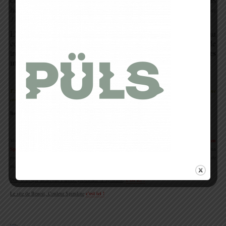
hésiter à acheter la spiruline en gros conditionnements
(500 g ou
1kg)
, qui offrent des tarifs plus avantageux.
L’avantage de la vente directe «du producteur au
consommateur» est aussi de pouvoir proposer une spiruline de
à des tarifs compétitifs en supprimant les
très bonne qualité,
marges prises par des intermédiaires
.
.
T.S.M : Merci de nous avoir donné ces précisions Benoit, on te souhaite une bonne
continuation dans ton activité !
Benoit :
Merci à vous !
.
Voila amis Trailers vous savez tout !
Si vous cherchiez un endroit pour vous fournir en
Spiruline, Trail Session vous conseille l’exploitation de Benoit
,
Couleur Spiruline
, pour un
produit de qualité et surtout pas altéré par des procédés industriels utilisés pour la production de
masse. Un produit fait chez nous !
Pour ceux qui aurait raté l’article présentant la Spiruline
,
c’est ici !
Le site de Benoit, Couleur Spiruline
c’est ici !
.