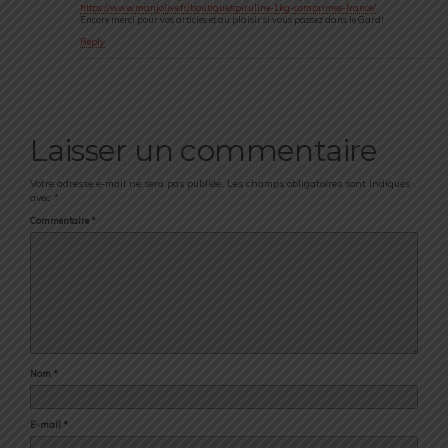
https://www.manjolive.fr/boutique/spiruline-1kg-comprimes-france/
Encore merci pour vos articles et au plaisir si vous passez dans le Gard!
Reply
Laisser un commentaire
Votre adresse e-mail ne sera pas publiée.
Les champs obligatoires sont indiqués
avec
*
Commentaire
*
Nom
*
E-mail
*