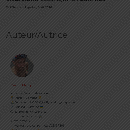
Trail Session Magazine, Août 2016
Auteur/Autrice
Cédric Masip
▲ Cédric Masip - 42 ans ▲
Marié - 1 enfant
Fondateur & CEO @trail_session_magazine
Odessa - Ukraine
⏱ 42.195km [RP] 2h46’52
Runner & Cyclist
⇣ My Strava ⇣
→ www.strava.com/athletes/18867396