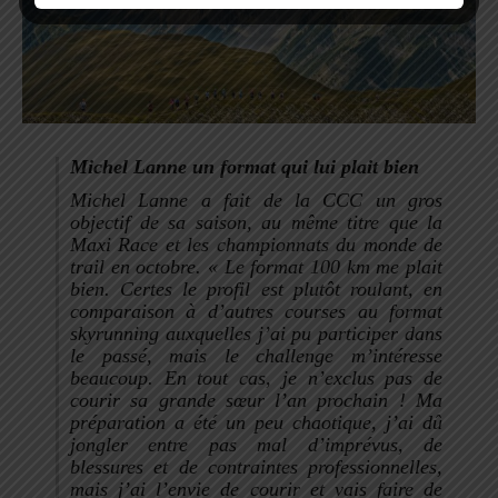
Michel Lanne un format qui lui plait bien
Michel Lanne a fait de la CCC un gros
o
bjectif de sa saison, au même titre que la
Maxi Race et les championnats du monde de
trail en octobre. «
L
e format 100 km me plait
bien. Certes le profil est plutôt roulant, en
comparaison à d’autres courses au format
skyrunning auxquelles j’ai pu participer dans
le passé, mais le challenge m’intéresse
beaucoup. En tout cas, je n’exclus pas de
courir sa grande sœur l’an prochain ! M
a
préparation a été un peu chaotique, j’ai dû
jongler entre pas mal d’imprévus, de
blessures et de contraintes professionnelles,
mais j’ai l’envie de courir et vais faire de