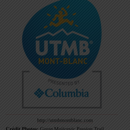
http://utmbmontblanc.com
Crédit Photos:
Goran
Mojicevic
Passion Trail
.