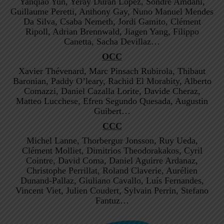
Yanqiao Yun, Yeray Duran Lopez, Sondre Amdahl,
Guillaume Peretti, Anthony Gay, Nuno Manuel Mendes
Da Silva, Csaba Nemeth, Jordi Gamito, Clément
Ripoll, Adrian Brennwald, Jiagen Yang, Filippo
Canetta, Sacha Devillaz…
OCC
Xavier Thévenard, Marc Pinsach Rubirola, Thibaut
Baronian, Paddy O’leary, Rachid El Morabity, Alberto
Comazzi, Daniel Cazalla Lorite, Davide Cheraz,
Matteo Lucchese, Efren Segundo Quesada, Augustin
Guibert…
CCC
Michel Lanne, Thorbergur Jonsson, Ruy Ueda,
Clément Molliet, Dimitrios Theodorakakos, Cyril
Cointre, David Coma, Daniel Aguirre Ardanaz,
Christophe Perrillat, Roland Claverie, Aurélien
Dunand-Pallaz, Giuliano Cavallo, Luís Fernandes,
Vincent Viet, Julien Coudert, Sylvain Perrin, Stefano
Fantuz…