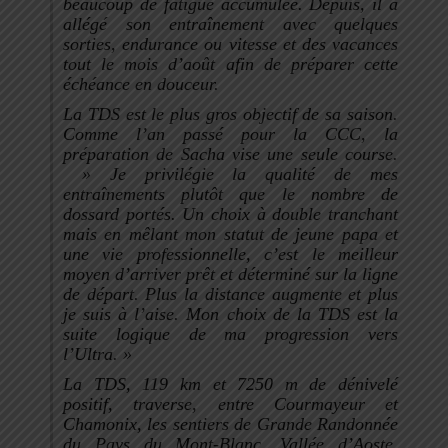
beaucoup de fatigue accumulée. Depuis, il a
allégé son entraînement avec quelques
sorties, endurance ou vitesse et des vacances
tout le mois d’août afin de préparer cette
échéance en douceur.
La TDS est le plus gros objectif de sa saison.
Comme l’an passé pour la CCC, la
préparation de Sacha vise une seule course.
» Je privilégie la qualité de mes
entraînements plutôt que le nombre de
dossard portés. Un choix à double tranchant
mais en mêlant mon statut de jeune papa et
une vie professionnelle, c’est le meilleur
moyen d’arriver prêt et déterminé sur la ligne
de départ. Plus la distance augmente et plus
je suis à l’aise. Mon choix de la TDS est la
suite logique de ma progression vers
l’Ultra. »
La TDS, 119 km et 7250 m de dénivelé
positif, traverse, entre Courmayeur et
Chamonix, les sentiers de Grande Randonnée
du Pays du Mont-Blanc, Vallée d’Aoste,