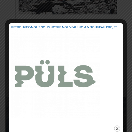
L’OCC, 55 km et 3500 m de dénivelé positif,
RETROUVEZ-NOUS SOUS NOTRE NOUVEAU NOM & NOUVEAU PROJET
part d’Orsières dans le Valais suisse avant de
rejoindre Champex, Vallorcine, col des
Montets, La Flégère, puis Chamonix.
« C’est
un profil que j’affectionne. Un enchaînement
de montées descentes plutôt roulantes, avec
une fin de course que je connais très bien
contrairement aux premiers kilomètres, mais
ce n’est pas quelque chose qui me dérange.
La course, pour moi, prendra vraiment forme
à Vallorcine. Il faudra être prudent jusque-
là. »