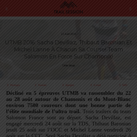
22 Août 2016
UTMB 2016: Sacha Devillaz, Thibaut Baronian Et
Michel Lanne À Chacun Sa Course! Team
Salomon En Force Sur Chamonix!
Cédric Masip
Partager
Tweeter
Épingler
E-mail
SMS
Décliné en 5 épreuves UTMB va rassembler du 22
au 28 août autour de Chamonix et du Mont-Blanc
environ 7500 coureurs dont une bonne partie de
l’élite mondiale de l’ultra trail.
Trois trailers du team
Salomon France sont au départ. Sacha Devillaz, est
engagé mercredi 24 août sur la TDS, Thibaut Baronian
jeudi 25 août sur l’OCC et Michel Lanne vendredi 26
août sur la CCC. Seul Sacha Devillaz a déjà participé à