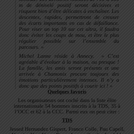
m de dénivelé positif seront décisives et
risquent bien d’être délicates à enchaîner. Les
descentes, rapides, permettront de creuser
des écarts importants en cas de défaillance.
Pour viser un top 10 sur cet ultra, il faudra
donc éviter les coups de mou, et être le plus
régulier possible sur l’ensemble du
parcours. »
Michel Lanne réside à Annecy.
»
C’est
agréable d’évoluer à la maison, ou presque !
La famille, les amis seront présents et une
arrivée à Chamonix procure toujours des
émotions particulièrement intenses. Il n’y a
donc que des points positifs à courir ici ! »
Quelques favoris
Les organisateurs ont coché dans la liste élite
internationale 54 hommes inscrits à la TDS, 35 à
l’OCC et 62 à la CCC. Parmi eux on peut citer :
TDS
Jessed Hernandez Gispert,
Franco Colle
,
Pau Capell
,