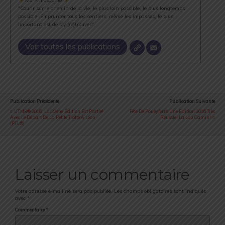
Ma Philosophie
"Courir sur le chemin de la vie, le plus loin possible, le plus longtemps
possible. Emprunter tous les sentiers, même les impasses, le plus
important est de s’y (re)trouver".
Voir toutes les publications
Publication Précédente
Publication Suivante
UTMB® 2016 : La14ème Édition Est Partie!
Fête De Poueyferré: Une Edition 2016 Très
Avec Le Départ De La Petite Trotte À Léon
Réussie! La Lou Camin!
(PTL®)
Laisser un commentaire
Votre adresse e-mail ne sera pas publiée.
Les champs obligatoires sont indiqués
avec
*
Commentaire
*