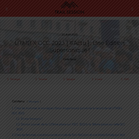
31 Août 2023
UTMB X OCC 2023 [ #Actu ] : Une Édition
Supersonique !
Cédric Masip
Partager
Tweeter
Épingler
E-mail
SMS
Contenu
Masquer
1
Chez les hommes le norvégien Stian Angermund pulvérise le record de cet UTMB x
OCC 2023
1.1
Et nos français ?
1.2
Dorian Louvet : de la 127ème place sur l’OCC 2022 à la 30ème place sur cette OCC
2023
2
Chez les femmes, une émouvante arrivée de Toni McCann et une Katie Schide qui fait