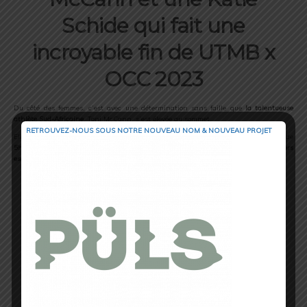
Schide qui fait une
incroyable fin de UTMB x
OCC 2023
Du côté des femmes, c’est avec une détermination sans faille que
la talentueuse
athlète Sud-Africaine
, Toni McCann, s’est élevée au sommet.
RETROUVEZ-NOUS SOUS NOTRE NOUVEAU NOM & NOUVEAU PROJET
Elle conquiert ainsi la victoire tant convoitée en un temps époustouflant de
5h18min21
. Une performance qui a laissé
une empreinte indélébile sur les sentiers
escarpés et exigeants de la compétition
.