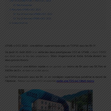
une incroyable fin de UTMB x OCC 2023
2.1
Nos françaises
3
Résultats UTMB x OCC 2023
3.1
Top 10 hommes UTMB x OCC 2023
3.2
Top 10 femmes UTMB x OCC 2023
4
Auteur/Autrice
UTMB x OCC 2023 : une édition supersonique avec un TOP10 sous les 5h !!!
Ce Jeudi 31 Août 2023
à la
veille des deux prestigieuses CCC et UTMB
, c’était
l’OCC
qui était sous le feu des projecteurs.
Stian Angermund et Katie Schide étaient les
deux grands favoris
.
On promettait
une édition rapide
et on pariait sur
moins de 5h pour ces 53.7km et
3425m de D+
, et bien on a été servis.
Le TOP10 masculin sous les 5h
, et
un norvégien supersonique pulvérise le record de
l’épreuve
… Retour sur cette OCC ensoleillée
après une TDS qui l’était moins
.