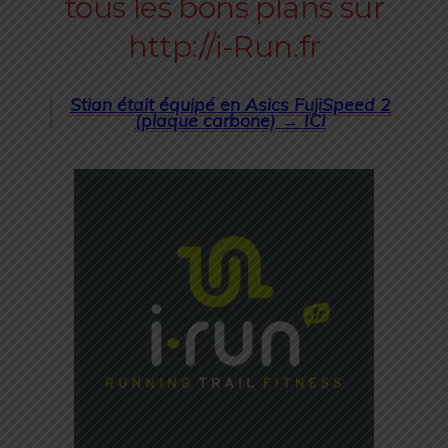
Stian était équipé en Asics FujiSpeed 2
(plaque carbone) →
ICI