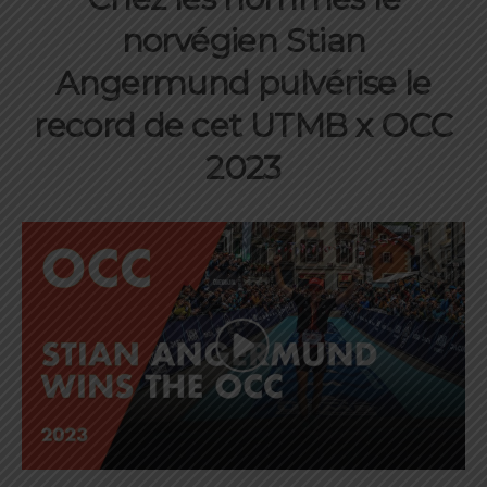
norvégien Stian
Angermund pulvérise le
record de cet UTMB x OCC
2023