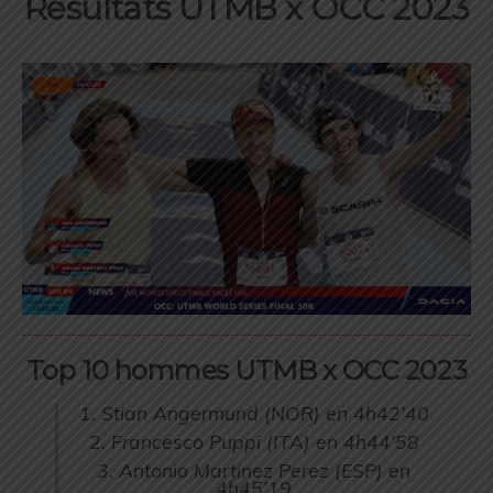
Résultats UTMB x OCC 2023
Top 10 hommes UTMB x OCC 2023
1. Stian Angermund (NOR) en 4h42’40
2. Francesco Puppi (ITA) en 4h44’58
3. Antonio Martinez Perez (ESP) en
4h45’19