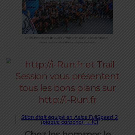
Un départ tonitruant
©️
Dacia UTMB
®️
Mont-Blanc – Gabriele Facciotti –
Franck Oddoux – Paul Brechu – Sophie Rodriguez
Stian était équipé en Asics FujiSpeed 2
(plaque carbone) →
ICI
Chez les hommes le