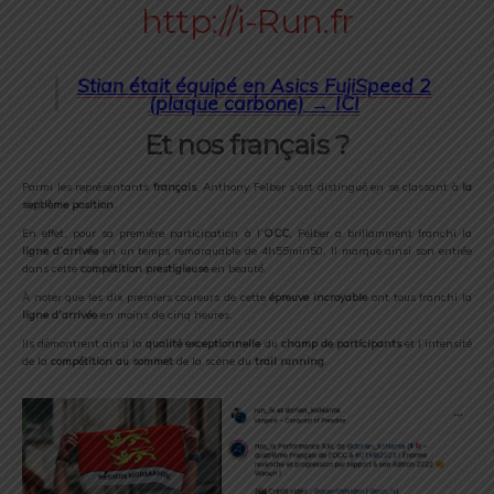
Stian était équipé en Asics FujiSpeed 2
(plaque carbone) →
ICI
Et nos français ?
Parmi les représentants
français
, Anthony Felber s’est distingué en se classant à
la
septième position
.
En effet, pour sa première participation à l’
OCC
, Felber a brillamment franchi la
ligne d’arrivée
en un temps remarquable de 4h55min50. Il marque ainsi son entrée
dans cette
compétition prestigieuse
en beauté.
À noter que les dix premiers coureurs de cette
épreuve incroyable
ont tous franchi la
ligne d’arrivée
en moins de cinq heures.
Ils démontrent ainsi la
qualité exceptionnelle
du
champ de participants
et l’intensité
de la
compétition au sommet
de la scène du
trail running
.