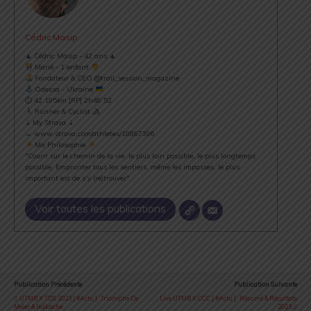
Cédric Masip
▲ Cédric Masip - 42 ans ▲
Marié - 1 enfant
Fondateur & CEO @trail_session_magazine
Odessa - Ukraine
⏱ 42.195km [RP] 2h46’52
Runner & Cyclist
⇣ My Strava ⇣
→ www.strava.com/athletes/18867396
Ma Philosophie
"Courir sur le chemin de la vie, le plus loin possible, le plus longtemps
possible. Emprunter tous les sentiers, même les impasses, le plus
important est de s’y (re)trouver".
Voir toutes les publications
Publication Précédente
Publication Suivante
UTMB X TDS 2023 [ #Actu ] : Triomphe De
Live UTMB X CCC [ #Actu ] : Résumé & Résultats
Meier & Nakache
2023