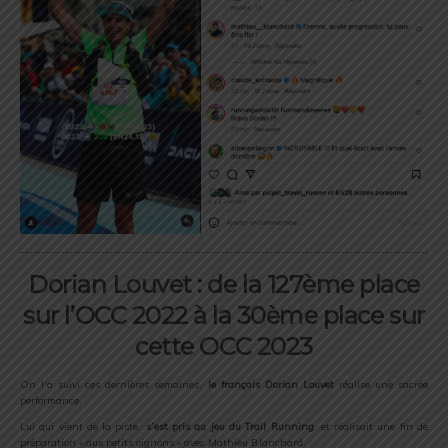
Dorian Louvet : de la 127ème place
sur l’OCC 2022 à la 30ème place sur
cette OCC 2023
On l’a suivi ces dernières semaines,
le français Dorian Louvet
réalise une sacrée
performance.
Lui qui vient de la piste,
s’est pris au jeu du Trail Running
, et réalisait une fin de
préparation « aux petits oignons » avec Mathieu Blanchard.