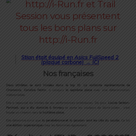
Stian était équipé en Asics FujiSpeed 2
(plaque carbone) →
ICI
Nos françaises
Deux athlètes se sont hissées dans le top 10
.
La vaillante représentante de
Chamonix, Candice Fertin
, a conquis
la septième place
avec une détermination
inébranlable.
Elle a repoussé les limites de ses performances antérieures. De plus,
Louise Serban-
Penhoat, qui a élu domicile à Annecy
et porte les couleurs de Saint-Julien… s’est
frayée un chemin vers l
a huitième place.
Elle démontre ainsi que
la persévérance et la passion sont les clés du succès
. Ce fut
une édition supersonique
chez les féminines également.