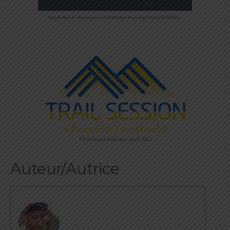
http://i-Run.fr – Partenaire n°1 Affiliation Running, Fitness & Outdoor
©Trail Session Magazine – Août 2023
Auteur/Autrice