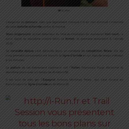
@_albin_
L’exigence du
parcours
, bien que légèrement tronqué n’a en rien diminué l’intensité
de cette
bataille acharnée
contre la montre.
Stian Angermund
, actuel détenteur du titre de champion du monde en
trail court…
a
ainsi signé sa deuxième victoire dans ce
format
, la première remontant à l’année
2019.
Sa
conquête épique
s’est déroulée dans un contexte de
compétition féroce.
Où les
cinq premiers concurrents ont franchi la
ligne d’arrivée
en un laps de temps inférieur
à six minutes.
Le
podium
de cet événement captivant voit l’
Italien
Francesco Puppi décrocher la
deuxième place avec un temps de 4h44min58.
Il est suivi de près par l’
Espagnol
Antonio Martinez Perez… qui s’est illustré en
franchissant la
ligne d’arrivée
en 4h45min19.