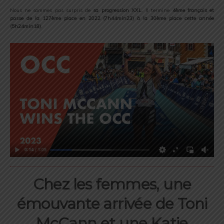
Nous ne sommes pas surpris de
sa progression XXL
. Il termine
4ème français et
passe de la 127ème place en 2022 (7h44min23) à la 30ème place cette année
(5h24min18)
.
Chez les femmes, une
émouvante arrivée de Toni
McCann et une Katie