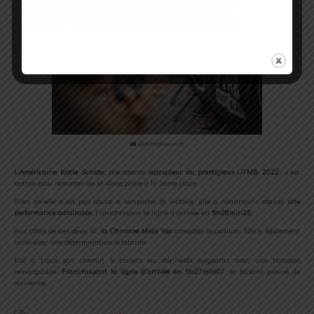
@shitinthewoods
L’Américaine Katie Schide
, précédente
vainqueur du prestigieux UTMB 2022
, s’est
battue pour remonter de la 4ème place à la 2ème place.
Bien qu’elle n’ait pas réussi à remporter la victoire, elle a néanmoins réalisé
une
performance admirable.
Franchissant la ligne d’arrivée en
5h26min25
.
Aux côtés de ces deux là,
la Chinoise Miao Yao
complète le podium. Elle a également
brillé avec une détermination éclatante.
Elle a tracé son chemin à travers les dénivelés exigeants avec une habileté
remarquable.
Franchissant la ligne d’arrivée en 5h27min07
, et faisant preuve de
résilience.