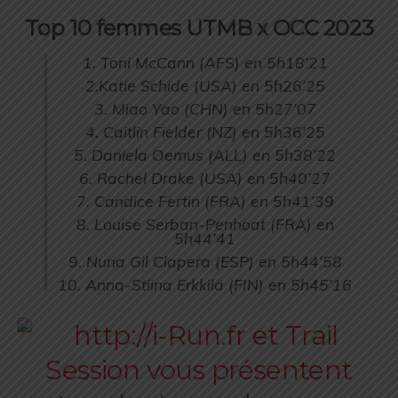
Top 10 femmes UTMB x OCC 2023
1. Toni McCann (AFS) en 5h18’21
2.Katie Schide (USA) en 5h26’25
3. Miao Yao (CHN) en 5h27’07
4. Caitlin Fielder (NZ) en 5h36’25
5. Daniela Oemus (ALL) en 5h38’22
6. Rachel Drake (USA) en 5h40’27
7. Candice Fertin (FRA) en 5h41’39
8. Louise Serban-Penhoat (FRA) en
5h44’41
9. Nuria Gil Clapera (ESP) en 5h44’58
10. Anna-Stiina Erkkilä (FIN) en 5h45’16