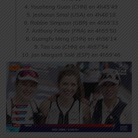
4. Yousheng Guan (CHN) en 4h45’49
5. Jeshurun Smal (USA) en 4h48’18
6. Robbie Simpson (GBR) en 4h55’33
7. Anthony Felber (FRA) en 4h55’50
8. Guangfu Meng (CHN) en 4h56’14
9. Tao Luo (CHN) en 4h57’54
10. Jan Margarit Solé (ESP) en 4h59’46