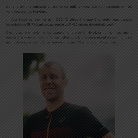
Dans le tumulte palpitant du monde du
trail running
, Stian Angermund, athlète
venu tout droit de
Norvège…
… s’est hissé au sommet de l’
OCC
(
Orsières-Champex-Chamonix
), une épreuve
légendaire de
53,7 kilomètres parsemée de 3 425 mètres de dénivelé positif
.
C’est avec une performance extraordinaire que le
Norvégien
a non seulement
remporté la victoire, mais l’a fait en pulvérisant le précédent
record
en terminant en
moins de cinq heures, précisément en 4 heures, 42 minutes et 40 secondes.