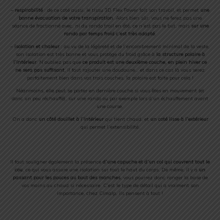
–
respirabilité
: de ce coté aussi, le tissu 3D Flex Power fait son travail, et permet
une
bonne évacuation de votre transpiration
. Alors bien sûr, vous ne ferez pas une
séance de fractionné avec, ni du rando trail en été, ce n’est pas le but, mais
sur une
rando par temps froid c’est très adapté
.
–
isolation et chaleur
: au vu de la légèreté et de l’encombrement minimal de la veste,
son isolation est très bonne et vous protège du froid grâce à
la structure polaire à
l’intérieur
. N’oubliez pas que
ce produit est une deuxième couche, en plein hiver ce
ne sera pas suffisant
, il faut rajouter une doudoune… et dans ce cas là vous serez
parfaitement bien dans vos trois couches, la polaire est faite pour cela !
Néanmoins, elle peut se porter en dernière couche si vous êtes en mouvement (et
donc un peu réchauffé), sur une rando ou par exemple lors d’un échauffement avant
une course.
On a donc
un côté douillet à l’intérieur
qui tient chaud, et
un coté lisse à l’extérieur
qui permet l’extensibilité.
Il faut souligner également la présence
d’une capuche et d’un col
qui couvrent tout le
cou
, ce qui vous assure une isolation sur tout le haut du corps. De même, il y a
un
passant pour les pouces au bout des manches
, vous pourrez donc ranger la base de
vos mains au chaud si nécessaire. C’est le type de détail qui a vraiment son
importance, chez Cimalp, ils pensent à tout !