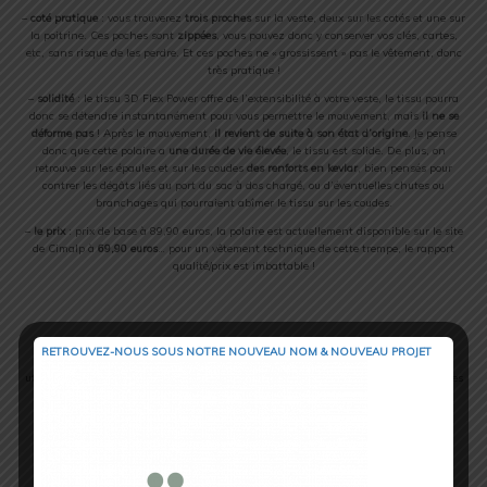
–
coté pratique
: vous trouverez
trois proches
sur la veste, deux sur les cotés et une sur
la poitrine. Ces poches sont
zippées
, vous pouvez donc y conserver vos clés, cartes,
etc, sans risque de les perdre. Et ces poches ne « grossissent » pas le vêtement, donc
très pratique !
–
solidité
: le tissu 3D Flex Power offre de l’extensibilité à votre veste, le tissu pourra
donc se détendre instantanément pour vous permettre le mouvement, mais
il ne se
déforme pas
! Après le mouvement,
il revient de suite à son état d’origine
. Je pense
donc que cette polaire a
une durée de vie élevée
, le tissu est solide. De plus, on
retrouve sur les épaules et sur les coudes
des renforts en kevlar
, bien pensés pour
contrer les dégâts liés au port du sac à dos chargé, ou d’éventuelles chutes ou
branchages qui pourraient abîmer le tissu sur les coudes.
–
le prix
: prix de base à 89,90 euros, la polaire est actuellement disponible sur le site
de Cimalp à
69,90 euros
… pour un vêtement technique de cette trempe, le rapport
qualité/prix est imbattable !
Petit point positif supplémentaire, la veste a été traitée à sa conception
avec un
RETROUVEZ-NOUS SOUS NOTRE NOUVEAU NOM & NOUVEAU PROJET
antibactérien
, ce qui
limite durablement les odeurs
, même après quelques
utilisations. Ce détail est toujours intéressant pour des treks de plusieurs jours où les
douches sont parfois rares
Pour résumer :