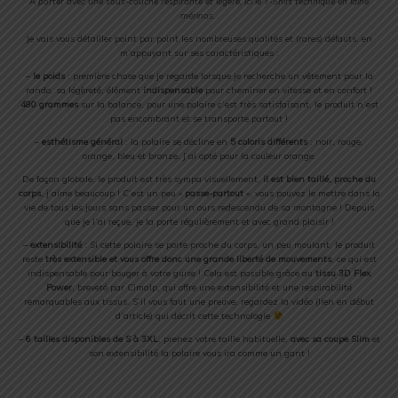
A porter avec une sous-couche respirante et légère, ici le T-Shirt technique en laine
mérinos.
Je vais vous détailler point par point les nombreuses qualités et (rares) défauts, en
m’appuyant sur ses caractéristiques :
–
le poids
: première chose que je regarde lorsque je recherche un vêtement pour la
rando, sa légèreté, élément
indispensable
pour cheminer en vitesse et en confort !
480 grammes
sur la balance, pour une polaire c’est très satisfaisant, le produit n’est
pas encombrant et se transporte partout !
–
esthétisme général
: la polaire se décline en
5 coloris différents
: noir, rouge,
orange, bleu et bronze. J’ai opté pour la couleur orange.
De façon globale, le produit est très sympa visuellement,
il est bien taillé, proche du
corps
, j’aime beaucoup ! C’est un peu «
passe-partout
», vous pouvez le mettre dans la
vie de tous les jours sans passer pour un ours redescendu de sa montagne ! Depuis
que je l’ai reçue, je la porte régulièrement et avec grand plaisir !
–
extensibilité
: Si cette polaire se porte proche du corps, un peu moulant, le produit
reste
très extensible et vous offre donc une grande liberté de mouvements
, ce qui est
indispensable pour bouger à votre guise ! Cela est possible grâce au
tissu 3D Flex
Power
, breveté par Cimalp, qui offre une extensibilité et une respirabilité
remarquables aux tissus. S’il vous faut une preuve, regardez la vidéo (lien en début
d’article) qui décrit cette technologie
–
6 tailles disponibles de S à 3XL
, prenez votre taille habituelle,
avec sa coupe Slim
et
son extensibilité la polaire vous ira comme un gant !