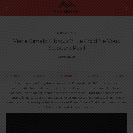
17 Décembre 2017
Veste Cimalp Elbrouz 2 : Le Froid Ne Vous
Stoppera Pas !
Corentin Crouzet
Partager
Tweeter
Épingler
E-mail
SMS
Cimalp,
marque française
basée dans la Drome depuis 1964, poursuit son
remarquable travail d’innovation et de développement de ses produits, et nous
propose une gamme automne/hiver très intéressante. Etant un adepte de cette
marque, je me suis donc proposé pour tester une de ses nouveautés, et mon choix
s’est porté sur
la veste polaire de randonnée Power Elbrouz 2
. Voici mon retour après
le test de ce vêtement deuxième couche.