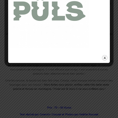
– les + :
style et esthétique, côté pratique (poches zippées, capuche, renforts kevlar),
confort, isolation, possibilité de mouvements, le prix.
– les – :
il n’y en a pas vraiment, à condition d’avoir bien compris l’utilisation de
cette polaire ! Par exemple, elle ne tient pas assez chaud pour être portée comme
dernière couche en hiver, et elle n’est pas assez respirante pour courir longtemps
avec.
Utilisation
:
rando montagne, temps d’attente avant/après course, footing par temps
très froid, ou en ville façon sportswear !
Vous l’aurez compris, ce produit m’a entièrement satisfait, il répond très bien aux
différentes problématiques que posent un textile montagne, à savoir tenir chaud tout
en conservant une large possibilité de mouvements et en restant léger.
Et comme
tous produits de montagne, il n’est efficace que lorsqu’il est associé à d’autres
produits bien sélectionnés et bien portés !
Une fois encore, le boulot est bien fait chez Cimalp, cette marque mérite vraiment des
louanges pour son travail !
Alors faites vous plaisir, enfilez cette très belle veste
polaire et foncez en montagne, l’hiver est là mais il ne vous arrêtera pas !
Prix : 70 – 90 €uros
Test réalisé par Corentin Crouzet et Photos par Noëllie Rousset