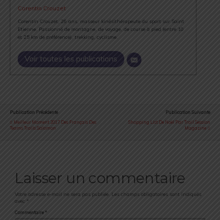
Corentin Crouzet
Corentin Crouzet, 26 ans, masseur kinésithérapeute du sport sur Saint
Etienne. Passionné de montagne, de voyage, de course à pied (entre 10
et 25 km de préférence), trekking, cyclisme.
Voir toutes les publications
Publication Précédente
Publication Suivante
Meilleur Moment 2017 Des Français Des
Shopping List De Noël Par Trail Session
Teams Trails Salomon
Magazine
Laisser un commentaire
Votre adresse e-mail ne sera pas publiée.
Les champs obligatoires sont indiqués
avec
*
Commentaire
*