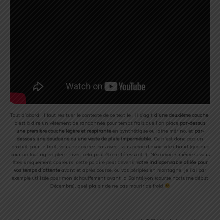
Tout d’abord, il faut resituer le contexte de ce textile : il s’agit
d’une deuxième couche
,
c’est à dire un vêtement de randonnée pour temps frais que l’on place
par-dessus
une première couche légère et respirante
en synthétique ou laine mérino, et
par-
dessous une doudoune ou une veste de pluie imperméable
. Ce n’est donc pas un
produit pour le trail, vous ne courrez pas avec, sous peine d’avoir vite chaud (quoique
pour un footing en plein hiver, cela peut être intéressant !). Néanmoins même si vous
êtes uniquement coureurs, cette polaire peut devenir
votre indispensable alliée pour
vos temps d’attente
avant et après course, ou vos périples en montagne. Je l’ai par
exemple utilisée pour mon échauffement avant la Saintélyon (course nocturne début
Décembre), quel plaisir de ne pas mourir de froid