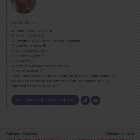
Cédric Masip
▲ Cédric Masip - 42 ans ▲
Marié - 1 enfant
Fondateur & CEO @trail_session_magazine
Odessa - Ukraine
⏱ 42.195km [RP] 2h46’52
Runner & Cyclist
⇣ My Strava ⇣
→ www.strava.com/athletes/18867396
Ma Philosophie
"Courir sur le chemin de la vie, le plus loin possible, le plus longtemps
possible. Emprunter tous les sentiers, même les impasses, le plus
important est de s’y (re)trouver".
Voir toutes les publications
Publication Précédente
Publication Suivante
The North Face® I Short Ambition Dual Et
La Sportiva® : La Marque Trentine Présente La