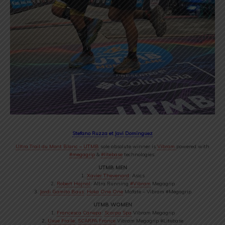
Stefano Ruzza
et
Javi Dominguez
Ultra Trail du Mont Blanc – UTMB
sole absolute winner is
Vibram
powered with
#
megagrip
&
#
litebase
technologies:
UTMB MEN
1.
Xavier Thevenard
: Asics
2.
Robert Hajnal
: Altra Running
#
Vibram
Megagrip
3.
Jordi Gamito Baus
:
Hoka One One
Mafate – Vibram #Megagrip
UTMB WOMEN
1.
Francesca Canepa
:
Scarpa Spa
Vibram Megagrip
2.
Uxue Fraile
:
SCARPA France
Vibram Megagrip #Litebase