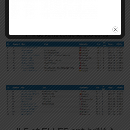
Pointures: 36-48 (y compris les demi-
pointures) Poids: 290 g (demi-paire
point. 42) Drop: 8 mm
Prix de vente conseillé: 155 euros