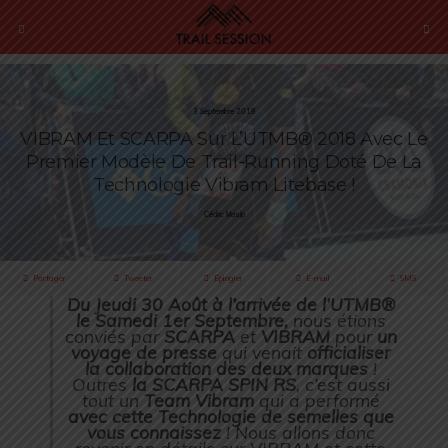
3 Septembre 2018
VIBRAM Et SCARPA Sur L’UTMB® 2018 Avec Le
Premier Modèle De Trail-Running Doté De La
Technologie Vibram Litebase !
Cédric Masip
Partager
Tweeter
Épingler
E-mail
SMS
Du Jeudi 30 Août à l’arrivée de l’UTMB®
le Samedi 1er Septembre,
nous étions
conviés par
SCARPA
et
VIBRAM
pour
un
voyage de presse
qui venait
officialiser
la collaboration des deux marques
!
Outres
la SCARPA SPIN RS
, c’est aussi
tout un
Team Vibram
qui a performé
avec cette Technologie de semelles que
vous connaissez
! Nous allons donc