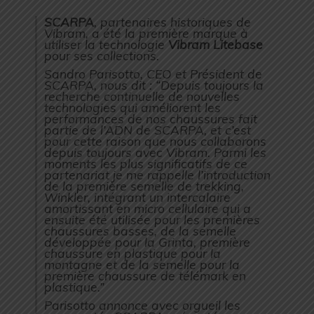
SCARPA
, partenaires historiques de
Vibram, a été la première marque à
utiliser la technologie
Vibram Litebase
pour ses collections.
Sandro Parisotto, CEO et Président de
SCARPA, nous dit : “
Depuis toujours la
recherche continuelle de nouvelles
technologies qui améliorent les
performances de nos chaussures fait
partie de l’ADN de SCARPA, et c’est
pour cette raison que nous collaborons
depuis toujours avec Vibram. Parmi les
moments les plus significatifs de ce
partenariat je me rappelle l’introduction
de la première semelle de trekking,
Winkler, intégrant un intercalaire
amortissant en micro cellulaire qui a
ensuite été utilisée pour les premières
chaussures basses, de la semelle
développée pour la Grinta, première
chaussure en plastique pour la
montagne et de la semelle pour la
première chaussure de télémark en
plastique.
”
Parisotto annonce avec orgueil les