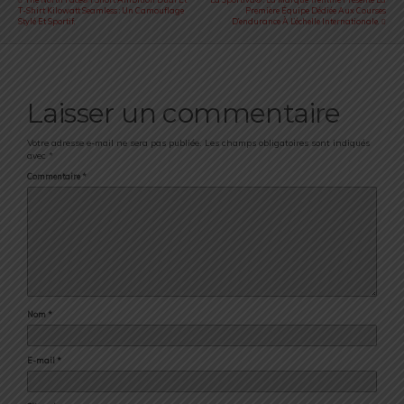
T-Shirt Kilowatt Seamless : Un Camouflage
Première Équipe Dédiée Aux Courses
Stylé Et Sportif.
D’endurance À L’échelle Internationale.
Laisser un commentaire
Votre adresse e-mail ne sera pas publiée.
Les champs obligatoires sont indiqués
avec
*
Commentaire
*
Nom
*
E-mail
*