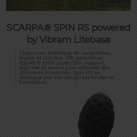
SCARPA
®
SPIN RS powered
by Vibram Litebase
Chaussure technique de compétition,
légère et réactive. Elle garantit un
équilibre entre protection, support,
légèreté et amorti pour affronter des
distances moyennes. Spin RS se
distingue par son design particulier et
fonctionnel.