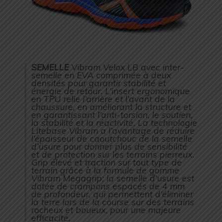
SEMELLE
Vibram Velox LB avec inter-
semelle en EVA comprimée à deux
densités pour garantir stabilité et
énergie de retour. L’insert ergonomique
en TPU relie l’arrière et l’avant de la
chaussure, en améliorant la structure et
en garantissant l’anti-torsion, le soutien,
la stabilité et la réactivité. La technologie
Litebase Vibram a l’avantage de réduire
l’épaisseur de caoutchouc de la semelle
d’usure pour donner plus de sensibilité
et de protection sur les terrains pierreux.
Grip élevé et traction sur tout type de
terrain grâce à la formule de gomme
Vibram Megagrip; la semelle d’usure est
dotée de crampons espacés de 4 mm
de profondeur, qui permettent d’éliminer
la terre lors de la course sur des terrains
rocheux et boueux, pour une majeure
efficacité.