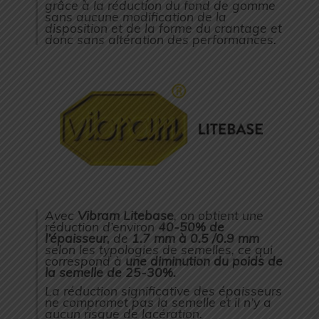
grâce à la réduction du fond de gomme
sans aucune modification de la
disposition et de la forme du crantage et
donc sans altération des performances.
Avec
Vibram Litebase
, on obtient une
réduction d’environ
40-50% de
l’épaisseur,
de
1.7 mm à 0.5 /0.9 mm
selon les typologies de semelles, ce qui
correspond à
une diminution du poids de
la semelle de 25-30%.
La réduction significative des épaisseurs
ne compromet pas la semelle et il n’y a
aucun risque de lacération.