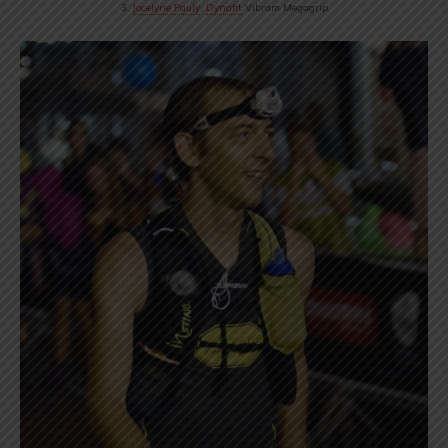
3.
Jocelyne Pauly
:
Dynafit
Vibram Megagrip