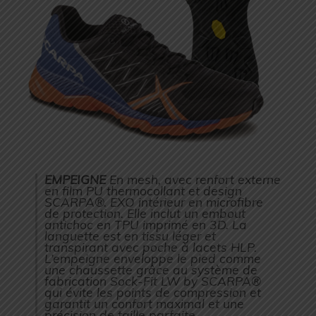
EMPEIGNE
En mesh, avec renfort externe
en film PU thermocollant et design
SCARPA®. EXO intérieur en microfibre
de protection. Elle inclut un embout
antichoc en TPU imprimé en 3D. La
languette est en tissu léger et
transpirant avec poche à lacets HLP.
L’empeigne enveloppe le pied comme
une chaussette grâce au système de
fabrication Sock-Fit LW by SCARPA®
qui évite les points de compression et
garantit un confort maximal et une
précision de taille parfaite.