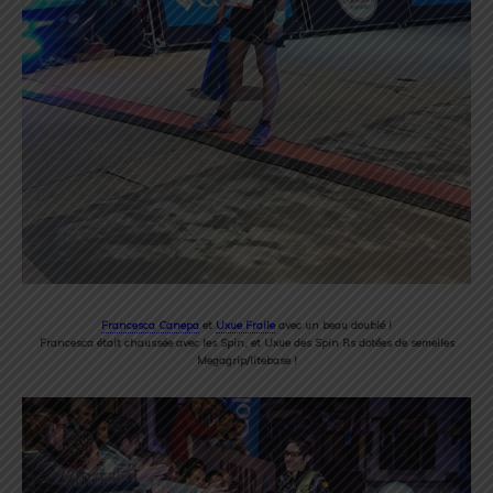
Francesca Canepa
et
Uxue Fraile
avec un beau doublé !
Francesca était chaussée avec les Spin, et Uxue des Spin Rs dotées de semelles
Megagrip/litebase !