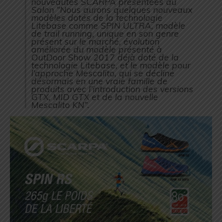
nouveautés SCARPA présentées au
Salon “
Nous aurons quelques nouveaux
modèles dotés de la technologie
Litebase comme SPIN ULTRA, modèle
de trail running, unique en son genre
présent sur le marché, évolution
améliorée du modèle présenté à
OutDoor Show 2017 déjà doté de la
technologie Litebase, et le modèle pour
l’approche Mescalito, qui se décline
désormais en une vraie famille de
produits avec l’introduction des versions
GTX, MID GTX et de la nouvelle
Mescalito KN
”.