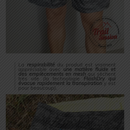
La
respirabilité
du produit est vraiment
appréciable avec
une matière fluide et
des empiècements en mesh
qui sèchent
très vite (la technologie
FlashDry qui
évacue rapidement la transpiration
y est
pour beaucoup).