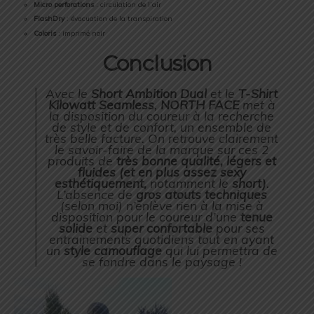
Micro perforations
: circulation de l’air
FlashDry
: évacuation de la transpiration
Coloris
: imprimé noir
Conclusion
Avec le
Short Ambition Dual
et le
T-Shirt
Kilowatt Seamless
,
NORTH FACE
met à
la disposition du coureur à la recherche
de style et de confort, un ensemble de
très belle facture. On retrouve clairement
le savoir-faire de la marque sur ces 2
produits de
très bonne qualité, légers et
fluides (et en plus assez sexy
esthétiquement,
notamment le
short)
.
L’absence de
gros atouts techniques
(selon moi) n’enlève rien à la mise à
disposition pour le coureur d’une
tenue
solide
et
super confortable
pour ses
entrainements quotidiens tout en ayant
un
style camouflage
qui lui permettra de
se fondre dans le paysage !