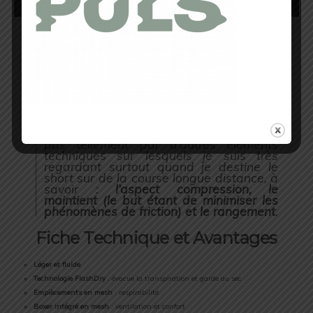
Clairement pour moi le
short Ambition
Dual
est à destination des
entraînements ou des courses courtes
distances
avec pourquoi pas de la
moyenne montagne un peu nocturne
(grâce aux
quelques éléments
réfléchissants qui vous assureront de la
visibilité
). J’ai été pour ma part conquis
par le confort et la respirabilité, mais
pas tellement par d’autres éléments
techniques sur lesquels je suis très
regardant surtout quand je destine le
short sur de la course longue distance, à
savoir :
l’aspect compression, le
maintient (le but étant de minimiser les
phénomènes de friction) et le rangement
.
Fiche Technique et Avantages
Léger et fluide
Technologie FlashDry
: évacue la transpiration et garde au sec
Empiècements en mesh
: respirabilité
Boxer intégré en mesh
: ventilation et confort