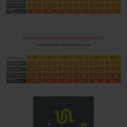
Disponible au prix de 46€ au lieu de 65€ chez i-Run (CLIC !)
Guide des tailles The North Face / Haut