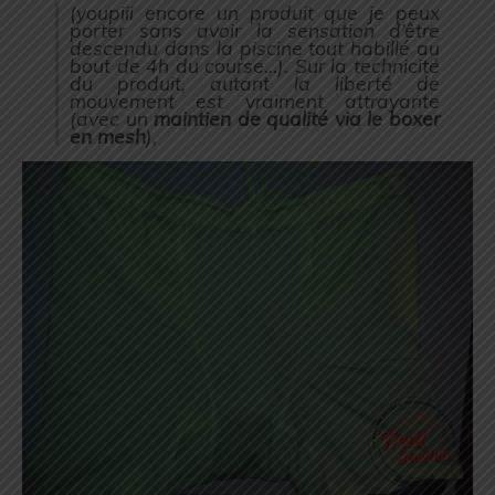
(youpiii encore un produit que je peux
porter sans avoir la sensation d’être
descendu dans la piscine tout habillé au
bout de 4h du course…). Sur la technicité
du produit, autant la liberté de
mouvement est vraiment attrayante
(avec un
maintien de qualité via le boxer
en mesh
),