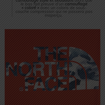
camouflage stylé et séduisant
alors que
le bas fait preuve d’un
camouflage
« coloré »
avec un coloris de sous-
couche compression qui ne passera pas
inaperçu.