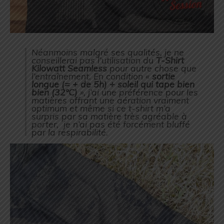
Néanmoins malgré ses qualités, je ne
conseillerai pas l’utilisation du
T-Shirt
Kilowatt Seamless
pour autre chose que
l’entraînement. En condition «
sortie
longue (= + de 5h) + soleil qui tape bien
bien (32°C)
», j’ai une préférence pour les
matières offrant une aération vraiment
optimum et même si ce t-shirt m’a
surpris par sa matière très agréable à
porter,
je n’ai pas été forcément bluffé
par la respirabilité.