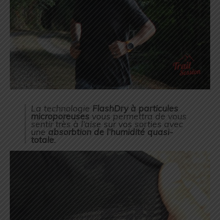
La technologie
FlashDry à particules
microporeuses
vous permettra de vous
sentir très à l’aise sur vos sorties avec
une
absorbtion de l’humidité quasi-
totale
.