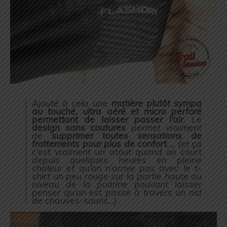
Ajouté à cela une
matière plutôt sympa
au touché, ultra aéré et micro perforé
permettant de laisser passer l’air
. Le
design sans coutures
permet vraiment
de
supprimer toutes sensations de
frottements pour plus de confort
…. (et ça
c’est vraiment un atout quand on court
depuis quelques heures en pleine
chaleur et qu’on n’arrive pas avec le t-
shirt un peu rouge sur la partie haute au
niveau de la poitrine pouvant laisser
penser qu’on est passé à travers un nid
de chauves-souris…)