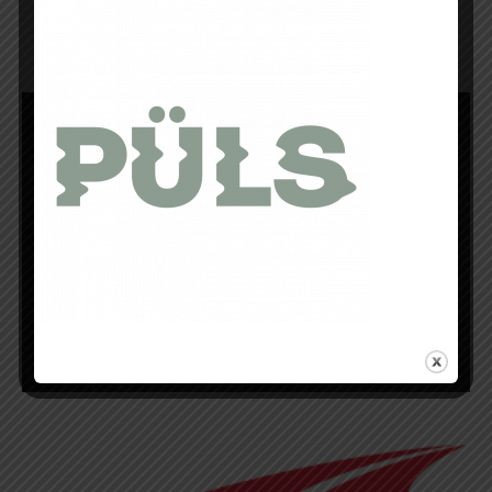
L’Altra Escalante 2.0 au Prix de Vente Conseillé de 140€