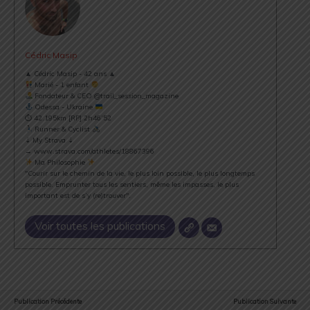
Cédric Masip
▲ Cédric Masip - 42 ans ▲
Marié - 1 enfant
Fondateur & CEO @trail_session_magazine
Odessa - Ukraine
⏱ 42.195km [RP] 2h46’52
Runner & Cyclist
⇣ My Strava ⇣
→ www.strava.com/athletes/18867396
Ma Philosophie
"Courir sur le chemin de la vie, le plus loin possible, le plus longtemps
possible. Emprunter tous les sentiers, même les impasses, le plus
important est de s’y (re)trouver".
Voir toutes les publications
Publication Précédente
Publication Suivante