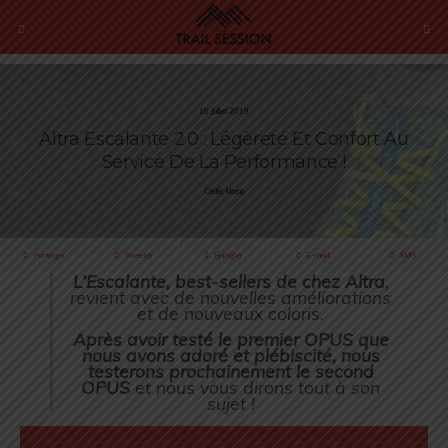
16 Juillet 2019
Altra Escalante 2.0 : Légèreté Et Confort Au
Service De La Performance !
Cédric Masip
Partager
Tweeter
Épingler
E-mail
SMS
L’Escalante, best-sellers de chez Altra
,
revient avec de nouvelles améliorations
et de nouveaux coloris.
Après avoir testé le premier OPUS que
nous avons adoré et plébiscité, nous
testerons prochainement le second
OPUS
et nous vous dirons tout à son
sujet !