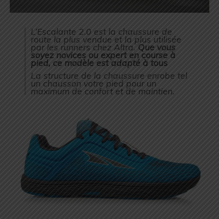
L’Escalante 2.0 est la chaussure de
route la plus vendue et la plus utilisée
par les runners chez Altra.
Que vous
soyez novices ou expert en course à
pied, ce modèle est adapté à tous
La structure de la chaussure enrobe tel
un chausson votre pied pour un
maximum de confort et de maintien.