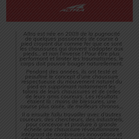
Altra est née en 2009 de la pugnacité
de quelques passionnés de course à
pied croyant dur comme fer que ce sont
les chaussures qui doivent s’adapter aux
pieds… et non l’inverse ! Pour être plus
performant et limiter les traumatismes, le
corps doit pouvoir bouger naturellement.
Pendant des années, ils ont testé et
peaufiné le concept d’une chaussure
respectueuse du mouvement naturel du
pied en supprimant notamment les
talons de leurs chaussures et de celles
de leurs amis coureurs. Les résultats
étaient là : moins de blessures, une
course plus aisée, de meilleurs chronos…
Il a ensuite fallu travailler avec d’autres
coureurs, des chercheurs, des industriels,
pour concevoir et produire à grande
échelle une chaussure révolutionnaire
intégrant de nombreuses innovations et
offrant à chacun la possibilité d’adopter