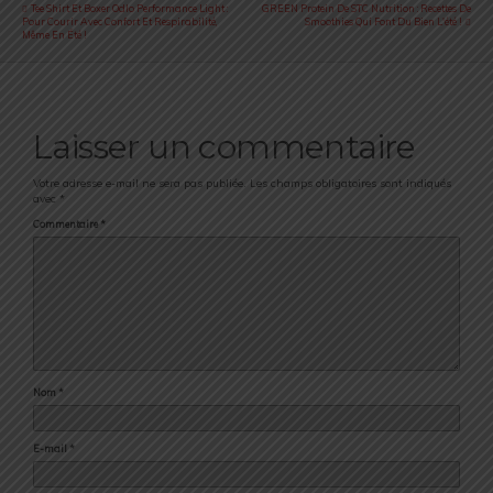
Tee Shirt Et Boxer Odlo Performance Light :
GREEN Protein De STC Nutrition : Recettes De
Pour Courir Avec Confort Et Respirabilité,
Smoothies Qui Font Du Bien L'été !
Même En Été !
Laisser un commentaire
Votre adresse e-mail ne sera pas publiée.
Les champs obligatoires sont indiqués
avec
*
Commentaire
*
Nom
*
E-mail
*