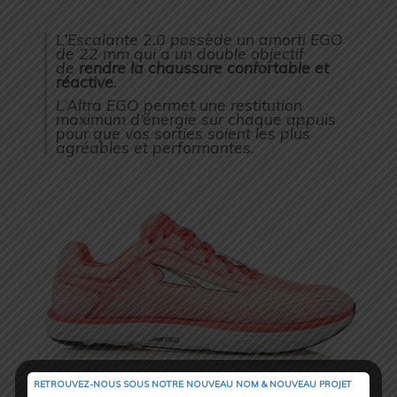
L’Escalante 2.0 possède un amorti EGO
de 22 mm qui a un double objectif
de
rendre la chaussure confortable et
réactive
.
L’Altra EGO permet une restitution
maximum d’énergie sur chaque appuis
pour que vos sorties soient les plus
agréables et performantes.
RETROUVEZ-NOUS SOUS NOTRE NOUVEAU NOM & NOUVEAU PROJET