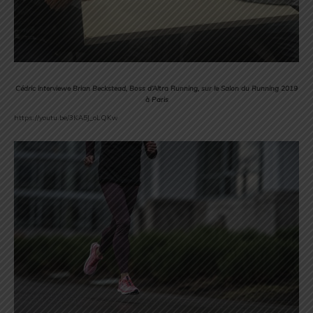
Cédric interviewe Brian Beckstead, Boss d’Altra Running, sur le Salon du Running 2019
à Paris
https://youtu.be/3KA5J_oLQKw