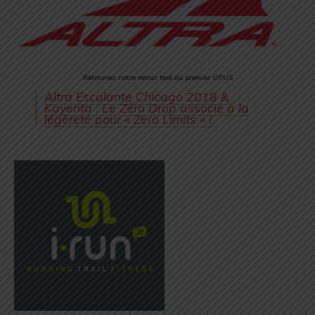
Retrouvez notre retour test du premier OPUS
Altra Escalante Chicago 2018 &
Kayenta : Le Zéro Drop associé à la
légèreté pour « Zero Limits » !