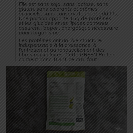
Elle est sans soja, sans lactose, sans
gluten, sans colorants et arômes
artificiels, sans conservateurs et additifs.
Une portion apporte 15g de protéines,
et les glucides et les lipides contenus
assurent l’apport énergétique nécessaire
pour l’organisme.
Les protéines ont un rôle structurel
indispensable à la croissance, à
l’entretien et au renouvellement des
fibres musculaires. Cette GREEN Protein
contient donc TOUT ce qu’il faut !