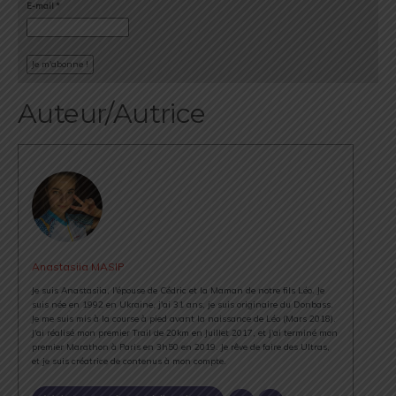
E-mail
*
Auteur/Autrice
Anastasiia MASIP
Je suis Anastasiia, l'épouse de Cédric et la Maman de notre fils Léo. Je
suis née en 1992 en Ukraine, j'ai 31 ans, je suis originaire du Donbass.
Je me suis mis à la course à pied avant la naissance de Léo (Mars 2018).
J'ai réalisé mon premier Trail de 20km en Juillet 2017, et j'ai terminé mon
premier Marathon à Paris en 3h50 en 2019. Je rêve de faire des Ultras,
et je suis créatrice de contenus à mon compte.