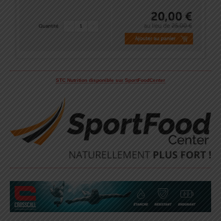
STC Nutrition disponible sur SportFoodCenter