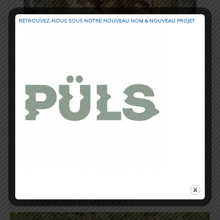
RETROUVEZ-NOUS SOUS NOTRE NOUVEAU NOM & NOUVEAU PROJET
Ce délicieux smoothie crémeux au beurre
de cacahuète est parfait pour récupérer
après le sport :
Pomme
Banane
Beurre de cacahuète
Poudre de protein
Eau ou lait végétal
Il vous faudra mixer tous les ingrédients
dans un blender jusqu’à l’obtention de la
texture lisse et homogène. Laissez
reposer quelques minutes et consommer
juste après
Petit conseil : Ne jamais préparer vos
smoothies en avance, ils vont s’oxyder et
s’appauvrir en vitamines !