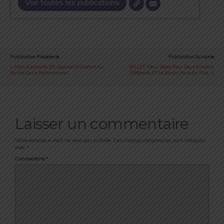
Voir toutes les publications
Publication Précédente
Publication Suivante
Altra Escalante 2.0 : Légèreté Et Confort Au
MILLET : Deux Vestes Pour Deux Emplois
Service De La Performance !
Différents, ET Le Savoir-Faire En Plus...
Laisser un commentaire
Votre adresse e-mail ne sera pas publiée.
Les champs obligatoires sont indiqués
avec
*
Commentaire
*