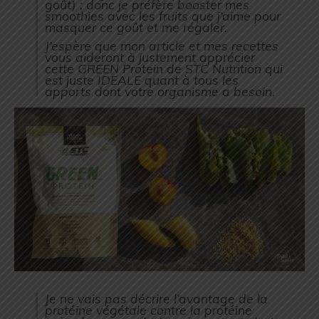
goût) ; donc je préfère booster mes
smoothies avec les fruits que j’aime pour
masquer ce goût et me régaler.
J’espère que mon article et mes recettes
vous aideront à justement apprécier
cette GREEN Protein de STC Nutrition qui
est juste IDEALE quant à tous les
apports dont votre organisme a besoin.
Je ne vais pas décrire l’avantage de la
protéine végétale contre la protéine