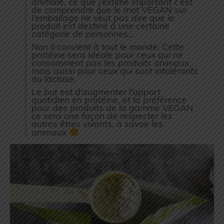
animale, ce que j’estime important c’est
de comprendre que le mot VEGAN sur
l’emballage ne veut pas dire que le
produit est destiné à une certaine
catégorie de personnes…
Non il convient à tout le monde. Cette
protéine sera idéale pour ceux qui ne
consomment pas les produits animaux,
mais aussi pour ceux qui sont intolérants
au lactose.
Le but est d’augmenter l’apport
quotidien en protéine, et la préférence
pour des produits de la gamme VEGAN
ce sera une façon de respecter les
autres êtres vivants, à savoir les
animaux