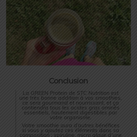
Conclusion
La GREEN Protein de STC Nutrition est
une très bonne addition à vos smoothies,
ce sera gourmand et nourrissant, et ça
contiendra tous les acides gras aminés
essentiels, hautement digestibles par
votre organisme.
Votre smoothie aura d’autres bénéfices
si vous y ajoutez ces éléments dans sa
composition : spiruline, micro algue d’une