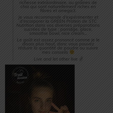
richesse extraordinaire, ou graines de
chia qui sont naturellement riches en
fibres et omega3.
Je vous recommande d’expérimenter et
d’incorporer la GREEN Protein de STC
Nutrition dans vos diverses préparations
sucrées de type : porridge, glace,
smoothie bowl, nice cream…
Le goût est assez prononcé comme je le
disais plus haut, donc vous pouvez
réduire la quantité de poudre ou suivre
mes conseils
Live and let other live ✌️