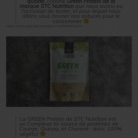
qualité
, comme
Green Protein de la
marque STC Nutrition
que nous avons eu
l’occasion de tester, et pour lequel nous
allons vous donner nos astuces pour le
consommer
https://www.youtube.com/watch?v=drRoSOtCUmU
La GREEN Protein de STC Nutrition est
un Complexe tri-source de protéines de
Courge, Quinoa, et Chanvre : donc 100%
végétal