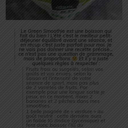
Le Green Smoothie est une boisson qui
fait du bien ! L’été c’est le meilleur petit-
déjeuner équilibré avant une séance, et
en récup c’est juste parfait pour moi. Je
ne vais pas donner une recette précise…
ce n’est pas une question de grammage,
mais de proportions
Et il y a juste
quelques règles à respecter :
Fruits frais ou surgelés, selon vos
goûts et vos envies, selon la
saison et l’intensité de votre
séance de sport, mais pas plus
de 2 variétés de fruits. Par
exemple pour une longue sortie je
peux, en ce moment, mixer 2
bananes et 2 pêches dans mes
smoothies.
1 belle poignée de « verdure » au
goût neutre : cette dernière aura
un faible IG (Indice Gycémique) et
fera donc baisser l’IG du