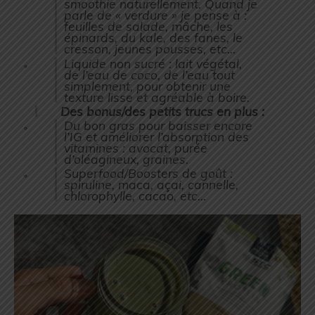
smoothie naturellement. Quand je
parle de « verdure » je pense à :
feuilles de salade, mâche, les
épinards, du kale, des fanes, le
cresson, jeunes pousses, etc…
Liquide non sucré : lait végétal,
de l’eau de coco, de l’eau tout
simplement, pour obtenir une
texture lisse et agréable à boire.
Des bonus/des petits trucs en plus :
Du bon gras pour baisser encore
l’IG et améliorer l’absorption des
vitamines : avocat, purée
d’oléagineux, graines.
Superfood/Boosters de goût :
spiruline, maca, açai, cannelle,
chlorophylle, cacao, etc…