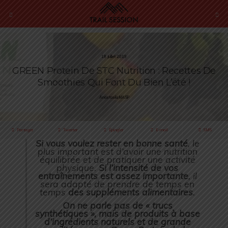
18 Juillet 2019
GREEN Protein De STC Nutrition : Recettes De
Smoothies Qui Font Du Bien L’été !
Anastasiia MASIP
Partager
Tweeter
Épingler
E-mail
SMS
Si vous voulez rester en bonne santé
, le
plus important est d’avoir une nutrition
équilibrée et de pratiquer une activité
physique.
Si l’intensité de vos
entraînements est assez importante
, il
sera adapté de prendre de temps en
temps
des suppléments alimentaires
.
On ne parle pas de « trucs
synthétiques », mais de produits à base
d’ingrédients naturels et de grande