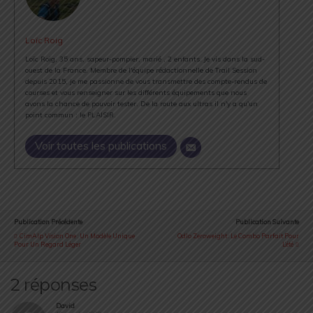
Loïc Roig
Loïc Roig, 35 ans, sapeur-pompier, marié , 2 enfants. Je vis dans la sud-
ouest de la France. Membre de l'équipe rédactionnelle de Trail Session
depuis 2015, je me passionne de vous transmettre des compte-rendus de
courses et vous renseigner sur les différents équipements que nous
avons la chance de pouvoir tester. De la route aux ultras il n'y a qu'un
point commun : le PLAISIR.
Voir toutes les publications
Publication Précédente
Publication Suivante
CimAlp Vision One : Un Modèle Unique
Odlo Zeroweight : Le Combo Parfait Pour
Pour Un Regard Léger
L’été
2 réponses
David