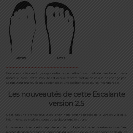
Cela vous confère un large espace afin de permettre à vos orteils de prendre leur place
naturelle. Ainsi, votre stabilité est accrue et votre posture de course ne change pas.
Se rajoutent une foulée plus cadencée et une expérience de course incomparable.
Les nouveautés de cette Escalante
version 2.5
C’est pas une grande révolution sinon nous serions passés de la version 2 à la 3.
Néanmoins, ce modèle dispose de quelques améliorations.
La semelle extérieure est composée de la technologie Footpod et de rainures InnerFlex,
placées de façon à respecter l’anatomie du pied afin de vous faire gagner en flexibilité