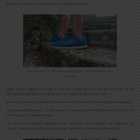
tout en conservant le mouvement naturel de ce dernier.
Altra Escalante 2.5 – Semelle intermédiaire EGO – amorti durable et retour
d’énergie
Cette version apporte une tige en knit plus rigide pour un meilleur maintien et un
bloc semelle Ego plus dense pour plus de stabilité et de dynamisme.
Je n’ai pas connu la précédente version mais celle-ci est d’une incroyable souplesse.
Comme sa prédécesseur, on retrouve ici une semelle intermédiaire de 24 mm contre
22 mm pour la première version.
Les rainures InnerFlex répondent avec flexibilité aux exigences des exercices de
vitesse. C’est dans ce domaine qu’elle est, pour moi, la meilleure. Elle excelle.