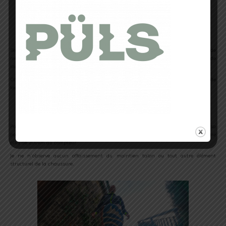
Altra Escalante 2.5 – Pour aller vite et loin
Seul bémol à première vue, le laçage : une fois de plus, un poil long mais tout de
même moins que sur la Torin 4.0. J’ai tout de même privilégié la mise en place de
lacets en silicone de la marque Unchain.
Comme sur beaucoup de mes chaussures, j’adore les associer avec ce système de
laçage d’autant plus quand l’empeigne est souple.
Sur le terrain
Particulièrement utilisée en entrainement pour tous types de séances, j’ai apprécié sa
polyvalence et sa durabilité. La semelle extérieure n’a quasiment pas bougé malgré
plus de 200km au compteur.
Je ne n’observe aucun affaissement du maintien talon ou tout autre élément
structurel de la chaussure.