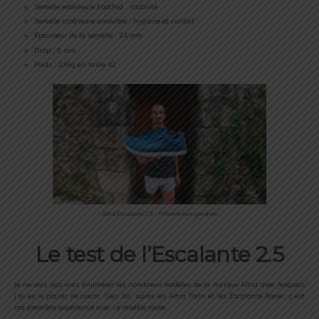
Semelle extérieure FootPod : stabilité
Semelle intérieure amovible : hygiène et confort
Épaisseur de la semelle : 24 mm
Drop : 0 mm
Poids : 239g en taille 42
Altra Escalante 2.5 – Présentation générale
Le test de l’Escalante 2.5
Je ne vais pas vous énumérer les nombreux modèles de la marque Altra avec lesquels
j’ai eu le plaisir de courir. Ceci dit, après les Altra Torin et les Escalante Racer, c’est
ma première expérience avec ce modèle route.