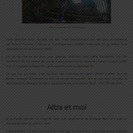
Altra Escalante 2.5 – Footshape
Cette dernière aussi durable soit elle, n’est franchement pas des plus accrocheuse
sur terrain humide. C’est ce qu’il manque aux modèles route que j’ai pu tester. Une
véritable accroche lorsqu’il pleut.
J’ai eu la chance de faire mon premier triathlon avec cette Escalante 2.5. Un
triathlon XXL au format de course à pied empruntant routes et chemins tracés (1400
D+). Il s’appelle le Bearman. Je le recommande au passage
Ce que j’ai pu noter, c’est qu’avec ces distances et après 15H00 d’effort, je n’ai
jamais ressenti d’inconfort et d’envie de me déchausser. Je n’ai pas subi non plus le
moindre échauffement laissant apparaitre des phlyctènes. Bref : UNE REGALADE.
Altra et moi
Je souhaite aborder ce chapitre avec mon expérience de presque deux ans avec la
marque et avec un certain recul.
Premièrement, ne dites pas qu’Altra n’est pas fait pour vous. Tout comme bon nombre