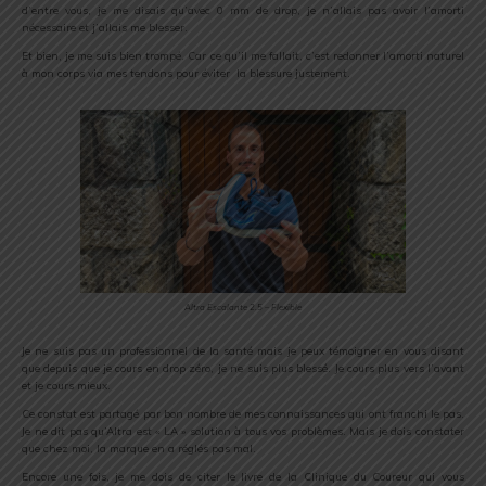
d’entre vous, je me disais qu’avec 0 mm de drop, je n’allais pas avoir l’amorti
nécessaire et j’allais me blesser.
Et bien, je me suis bien trompé. Car ce qu’il me fallait, c’est redonner l’amorti naturel
à mon corps via mes tendons pour éviter la blessure justement.
Altra Escalante 2.5 – Flexible
Je ne suis pas un professionnel de la santé mais je peux témoigner en vous disant
que depuis que je cours en drop zéro, je ne suis plus blessé. Je cours plus vers l’avant
et je cours mieux.
Ce constat est partagé par bon nombre de mes connaissances qui ont franchi le pas.
Je ne dit pas qu’Altra est « LA » solution à tous vos problèmes. Mais je dois constater
que chez moi, la marque en a réglés pas mal.
Encore une fois, je me dois de citer le livre de la Clinique du Coureur qui vous