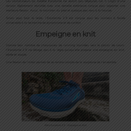
Les connaisseurs du modèle Escalante ne seront pas dépaysés car il s’agit d’une
version légèrement revisitée avec une semelle extérieure conçue pour apporter une
meilleure flexion. Aussi, le maintien du pied et quelque peu revu à la hausse.
Sinon pour tout le reste, l’Escalante 2.5 est conçue pour les runners à foulée
universelle à la recherche de dynamisme et de confort.
Empeigne en knit
Comme bon nombre de chaussures de running tournées vers le plaisir de courir,
l’Escalante 2.5 ne déroge pas à la règle puisqu’elle propose une empeigne en knit,
aérée et souple.
Une flexion de l’orteil permet de se rendre compte de la souplesse de l’ensemble.
Altra Escalente 2.5 – Empeigne en Knit