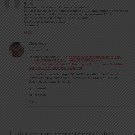
18 novembre 2020
Bonjour
J’aimerais savoir comment taille cette Escalante 2.5.
Pour mes chaussures de running je prends du 41 1/3 chez Adidas, 41 chez Nike en
gros ça correspond à 26 cm en longueur (mes pieds mesurant 25.5 cm).
Que me conseillez vous en taille sur cette Escalante 2.5?
Merci d’avance pour votre retour
Sportivement
Reply
Cédric Masip
19 novembre 2020
Bonjour David,
Dans la fiche technique i-Run :
https://action.metaffiliation.com/trk.php?
mclic=P4572B563A3F191&redir=https%3A%2F%2Fwww.i-
run.fr%2Fchaussures_homme%2FRunning_c23%2FAltra_m253%2FAltra-
Escalante-2-5-M_Altra_fiche_98081.html
Le guide des tailles indique que 25.5 c’est 40.5 en taille EUR et 26 c’est 41.
Le testeur fait du 43 chez Altra qui correspond à un 43 chez Nike aussi.
Donc nous vous conseillerions 41.
Sportivement,
La Rédaction
Reply
Laisser un commentaire