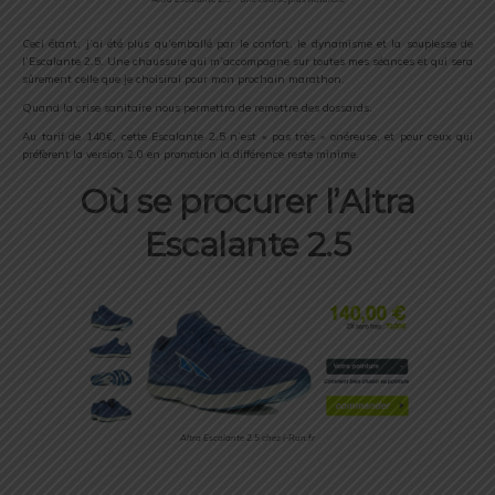
Ceci étant, j’ai été plus qu’emballé par le confort, le dynamisme et la souplesse de
l’Escalante 2.5. Une chaussure qui m’accompagne sur toutes mes séances et qui sera
sûrement celle que je choisirai pour mon prochain marathon.
Quand la crise sanitaire nous permettra de remettre des dossards.
Au tarif de 140€, cette Escalante 2.5 n’est « pas très » onéreuse, et pour ceux qui
préfèrent la version 2.0 en promotion la différence reste minime.
Où se procurer l’Altra
Escalante 2.5
Altra Escalante 2.5 chez i-Run.fr