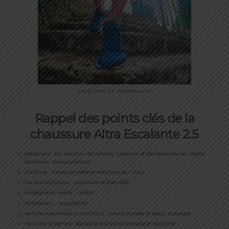
Altra Escalante 2.5 – Flexibilitée accrue
Rappel des points clés de la
chaussure Altra Escalante 2.5
Idéale pour des sessions de running urbaines et des exercices de vitesse
(maximum semi-marathon)
ZeroDrop : foulée naturelle et réduction des chocs
Toe box FootShape : propulsion et bien-être
Empeigne en maille : confort
Perforations : respirabilité
Semelle intermédiaire Altra EGO : amorti durable et retour d’énergie
Rainures InnerFlex : flexibilité multidirectionnelle et réactivité