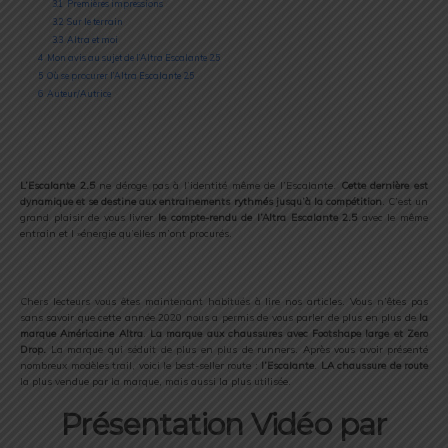
3.1
Premières impressions
3.2
Sur le terrain
3.3
Altra et moi
4
Mon avis au sujet de l’Altra Escalante 2.5
5
Où se procurer l’Altra Escalante 2.5
6
Auteur/Autrice
L’Escalante 2.5
ne déroge pas à l’identité même de l’Escalante.
Cette dernière est
dynamique et se destine aux entrainements rythmés jusqu’à la compétition
. C’est un
grand plaisir de vous livrer
le compte-rendu de l’Altra Escalante 2.5
avec le même
entrain et l »énergie qu’elles m’ont procurés.
Chers lecteurs vous êtes maintenant habitués à lire nos articles. Vous n’êtes pas
sans savoir que cette année 2020 nous a permis de vous parler de plus en plus de
la
marque Américaine Altra
.
La marque aux chaussures avec Footshape large et Zero
Drop.
La marque qui séduit de plus en plus de runners. Après vous avoir présenté
nombreux modèles trail, voici le best-seller route :
l’Escalante
.
LA chaussure de route
la plus vendue par la marque, mais aussi la plus utilisée.
Présentation Vidéo par