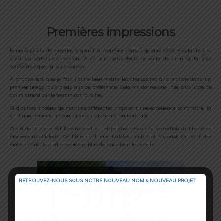
Premières impressions
Je manquerais de superlatifs quant à l’extrême confort qu’offre cette Escalante 2.5.
C’est un véritable chausson. À ce jour, sans doute la paire de running la plus
confortable que j’ai pu chausser.
À chaque test que je fais, j’aime bien mettre les chaussures à la maison dans un
premier temps, puis pieds nus de préférence. Cela me donne une idée plus juste de
qui m’attend sur le terrain par la suite.
Si d’autres modèles de marques différentes proposent une expérience confortable, là
c’est quand même un ton au dessus (pour moi en tout cas).
On a de la place sur l’avant-pied et l’empeigne laisse une sensation de liberté de
mouvement efficient. Contrairement aux modèles Timp 2 et Superior qui sont des
modèles trail, le pied a beaucoup plus de place pour les orteils.
RETROUVEZ-NOUS SOUS NOTRE NOUVEAU NOM & NOUVEAU PROJET