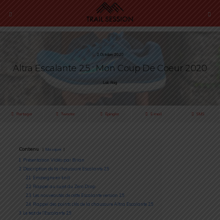
2 Octobre 2020
Altra Escalante 2.5 : Mon Coup De Coeur 2020
Loïc Roig
Partager
Tweeter
Épingler
E-mail
SMS
Contenu
Masquer
1
Présentation Vidéo par Brian
2
Description de la chaussure Escalante 2.5
2.1
Empeigne en knit
2.2
Rappel au sujet du Zero Drop
2.3
Les nouveautés de cette Escalante version 2.5
2.4
Rappel des points clés de la chaussure Altra Escalante 2.5
3
Le test de l’Escalante 2.5